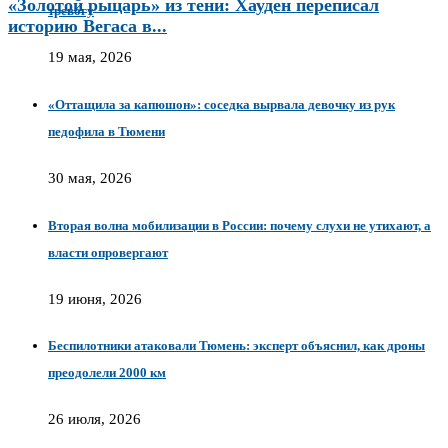
«Золотой рыцарь» из тени: Хауден переписал
тревогу
историю Вегаса в...
19 мая, 2026
«Оттащила за капюшон»: соседка вырвала девочку из рук
педофила в Тюмени
30 мая, 2026
Вторая волна мобилизации в России: почему слухи не утихают, а
власти опровергают
19 июня, 2026
Беспилотники атаковали Тюмень: эксперт объяснил, как дроны
преодолели 2000 км
26 июля, 2026