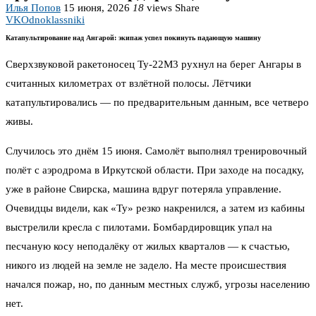
Илья Попов
15 июня, 2026
18
views
Share
VK
Odnoklassniki
Катапультирование над Ангарой: экипаж успел покинуть падающую машину
Сверхзвуковой ракетоносец Ту‑22М3 рухнул на берег Ангары в
считанных километрах от взлётной полосы. Лётчики
катапультировались — по предварительным данным, все четверо
живы.
Случилось это днём 15 июня. Самолёт выполнял тренировочный
полёт с аэродрома в Иркутской области. При заходе на посадку,
уже в районе Свирска, машина вдруг потеряла управление.
Очевидцы видели, как «Ту» резко накренился, а затем из кабины
выстрелили кресла с пилотами. Бомбардировщик упал на
песчаную косу неподалёку от жилых кварталов — к счастью,
никого из людей на земле не задело. На месте происшествия
начался пожар, но, по данным местных служб, угрозы населению
нет.