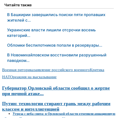
Читайте также
В Башкирии завершились поиски пяти пропавших
жителей с…
Украинские власти лишили отсрочки восемь
категорий…
Обломки беспилотников попали в резервуары…
В Новомихайловском восстановили разрушенный
паводком…
Военная риторика
заявление российского военного
Критика
НАТО
реакция на высказывание
Губернатор Орловской области сообщил о жертве
при ночной атаке...
Путин: технологии стирают грань между рабочим
классом и интеллигенцией
Угроза с неба снята: в Орловской области отменили авиационную