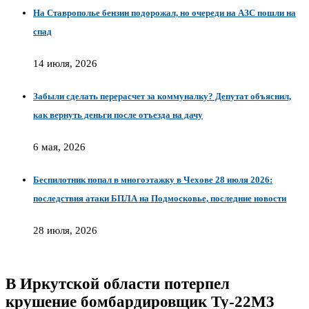
На Ставрополье бензин подорожал, но очереди на АЗС пошли на
спад
14 июля, 2026
Забыли сделать перерасчет за коммуналку? Депутат объяснил,
как вернуть деньги после отъезда на дачу
6 мая, 2026
Беспилотник попал в многоэтажку в Чехове 28 июля 2026:
последствия атаки БПЛА на Подмосковье, последние новости
28 июля, 2026
В Иркутской области потерпел
крушение бомбардировщик Ту‑22М3