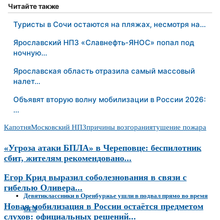
Читайте также
Туристы в Сочи остаются на пляжах, несмотря на…
Ярославский НПЗ «Славнефть-ЯНОС» попал под
ночную…
Ярославская область отразила самый массовый
налет…
Объявят вторую волну мобилизации в России 2026:
…
Капотня
Московский НПЗ
причины возгорания
тушение пожара
«Угроза атаки БПЛА» в Череповце: беспилотник
сбит, жителям рекомендовано...
Егор Крид выразил соболезнования в связи с
гибелью Оливера...
Девятиклассники в Оренбуржье ушли в подвал прямо во время
Новая мобилизация в России остаётся предметом
ОГЭ
слухов: официальных решений...