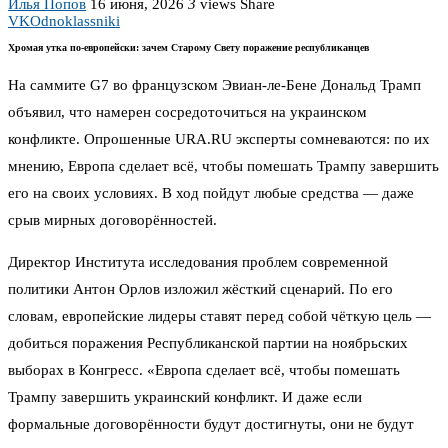
Илья Попов
16 июня, 2026
3
views
Share
VK
Odnoklassniki
Хромая утка по-европейски: зачем Старому Свету поражение республиканцев
На саммите G7 во французском Эвиан-ле-Бене Дональд Трамп
объявил, что намерен сосредоточиться на украинском
конфликте. Опрошенные URA.RU эксперты сомневаются: по их
мнению, Европа сделает всё, чтобы помешать Трампу завершить
его на своих условиях. В ход пойдут любые средства — даже
срыв мирных договорённостей.
Директор Института исследования проблем современной
политики Антон Орлов изложил жёсткий сценарий. По его
словам, европейские лидеры ставят перед собой чёткую цель —
добиться поражения Республиканской партии на ноябрьских
выборах в Конгресс. «Европа сделает всё, чтобы помешать
Трампу завершить украинский конфликт. И даже если
формальные договорённости будут достигнуты, они не будут