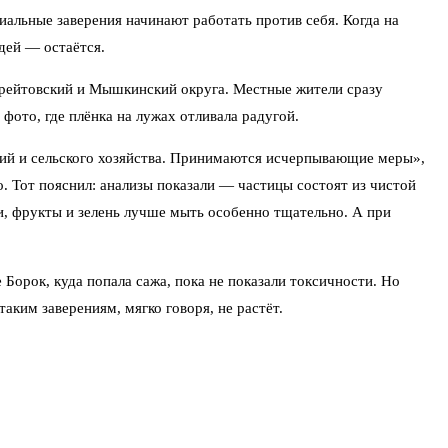
иальные заверения начинают работать против себя. Когда на
дей — остаётся.
 Брейтовский и Мышкинский округа. Местные жители сразу
ото, где плёнка на лужах отливала радугой.
ений и сельского хозяйства. Принимаются исчерпывающие меры»,
 Тот пояснил: анализы показали — частицы состоят из чистой
щи, фрукты и зелень лучше мыть особенно тщательно. А при
 Борок, куда попала сажа, пока не показали токсичности. Но
аким заверениям, мягко говоря, не растёт.
ов неожиданно заговорил о сроках завершения СВО. «Запад
е заявлений канцлера ФРГ Мерца. Он прямо сказал: Европа готова