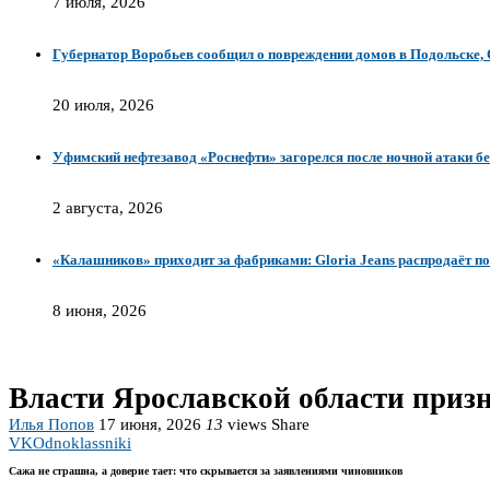
7 июля, 2026
Губернатор Воробьев сообщил о повреждении домов в Подольске,
20 июля, 2026
Уфимский нефтезавод «Роснефти» загорелся после ночной атаки б
2 августа, 2026
«Калашников» приходит за фабриками: Gloria Jeans распродаёт по
8 июня, 2026
Власти Ярославской области приз
Илья Попов
17 июня, 2026
13
views
Share
VK
Odnoklassniki
Сажа не страшна, а доверие тает: что скрывается за заявлениями чиновников