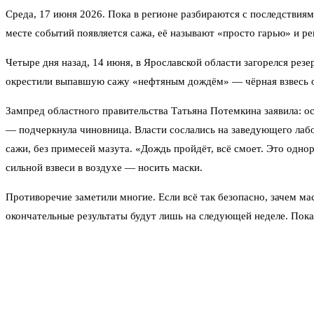
Среда, 17 июня 2026. Пока в регионе разбираются с последствиям
месте событий появляется сажа, её называют «просто гарью» и р
Четыре дня назад, 14 июня, в Ярославской области загорелся ре
окрестили выпавшую сажу «нефтяным дождём» — чёрная взвесь осе
Зампред областного правительства Татьяна Потемкина заявила: о
— подчеркнула чиновница. Власти сослались на заведующего лабо
сажи, без примесей мазута. «Дождь пройдёт, всё смоет. Это одно
сильной взвеси в воздухе — носить маски.
Противоречие заметили многие. Если всё так безопасно, зачем мас
окончательные результаты будут лишь на следующей неделе. Пока 
Главные политические сигналы утра
Пока ярославцы оттирают сажу с заборов, на внешнем контуре п
доигрался», — коротко прокомментировал дипломат. Намёк на то,