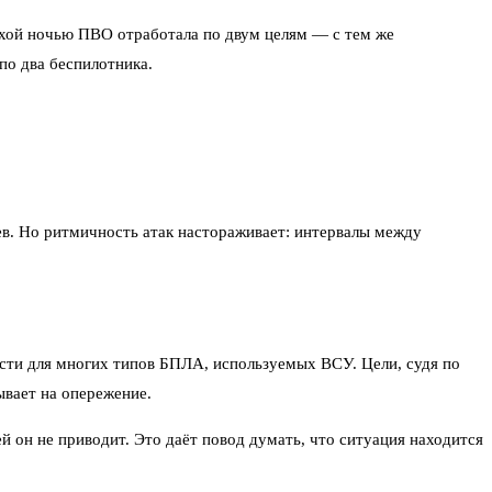
лухой ночью ПВО отработала по двум целям — с тем же
по два беспилотника.
ев. Но ритмичность атак настораживает: интервалы между
ости для многих типов БПЛА, используемых ВСУ. Цели, судя по
ывает на опережение.
й он не приводит. Это даёт повод думать, что ситуация находится