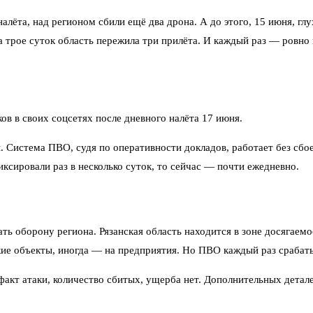
налёта, над регионом сбили ещё два дрона. А до этого, 15 июня, г
а трое суток область пережила три прилёта. И каждый раз — ровно 
в в своих соцсетях после дневного налёта 17 июня.
 Система ПВО, судя по оперативности докладов, работает без сбо
ксировали раз в несколько суток, то сейчас — почти ежедневно.
ь оборону региона. Рязанская область находится в зоне досягаем
кие объекты, иногда — на предприятия. Но ПВО каждый раз срабат
акт атаки, количество сбитых, ущерба нет. Дополнительных детале