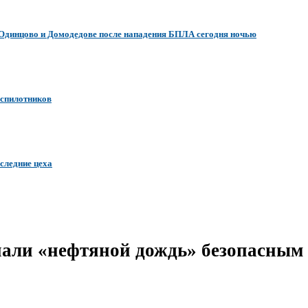
 Одинцово и Домодедове после нападения БПЛА сегодня ночью
еспилотников
следние цеха
нали «нефтяной дождь» безопасным 