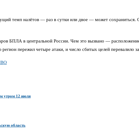
екущий темп налётов — раз в сутки или двое — может сохраниться. 
ударов БПЛА в центральной России. Чем это вызвано — расположен
регион пережил четыре атаки, и число сбитых целей перевалило за
ПВО
ам утром 12 июля
ьскую область