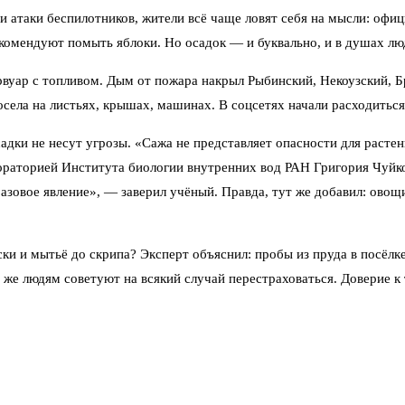
и атаки беспилотников, жители всё чаще ловят себя на мысли: офиц
екомендуют помыть яблоки. Но осадок — и буквально, и в душах лю
зервуар с топливом. Дым от пожара накрыл Рыбинский, Некоузский,
ла на листьях, крышах, машинах. В соцсетях начали расходиться ф
садки не несут угрозы. «Сажа не представляет опасности для раст
раторией Института биологии внутренних вод РАН Григория Чуйко.
разовое явление», — заверил учёный. Правда, тут же добавил: ово
ки и мытьё до скрипа? Эксперт объяснил: пробы из пруда в посёлке
же людям советуют на всякий случай перестраховаться. Доверие к т
роизошло сразу несколько важных событий. Глава МИД Сергей Лавр
 что переговорный трек может активизироваться, прозвучал на фон