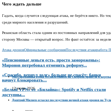
Чего ждать дальше
Гадать, когда случится следующая атака, не берётся никто. Но т
среди мирного населения и разрушений.
Рязанская область стала одним из постоянных направлений для 
сторону Москвы — открытый вопрос. Но факт остаётся: за неделю 
Атака дронов
Официальные сообщения
Последствия атаки
работа 
«Пенсионные деньги есть, просто заморожены»:
Миронов потребовал отменить реформу...
«Спасибо, вернул долг» больше не спасёт: банки
Массированная атака беспилотников на Сызрань привела к жертв
начнут блокировать...
12 июля, 2026
«Белый VPN» от «Билайна»: Spotify и Netflix стали
доступны...
Дмитрий Миляев огласил последствия ночной атаки дронов на Тул