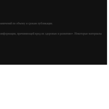
раничений по объему и срокам публикации.
т информации, причиняющей вред их здоровью и развитию». Некоторые материалы