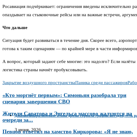
Росавиация подчёркивает: ограничения введены исключительно рад
опаздывает на стыковочные рейсы или на важные встречи, аргумен
Что дальше
Ситуация будет развиваться в течение дня. Скорее всего, аэропор
готова к таким сценариям — по крайней мере в части информиро
А вопрос, который задают себе многие: это надолго? Если налёты
логистика страны начнёт пробуксовывать.
Закрытие воздушного пространства
Паника среди пассажиров
Рабо
«Кто моргнёт первым»: Симоньян разобрала три
сценария завершения СВО
Жители Саратова и Энгельса массово жалуются на
Джанкой парализован: атака дрона сорвала график поездов, есть 
очереди за...
3 июня, 2026
Певцов ответил на хамство Киркорова: «Я не знаю,