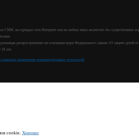
х СМИ, на серверах сети Интернет или на любых иных носителях без существенных ог
тельна.
лежащая распространению на основании норм Федерального закона «О защите детей о
18 лет.
о правилах применения рекомендательных технологий
.
лов cookie.
Хорошо