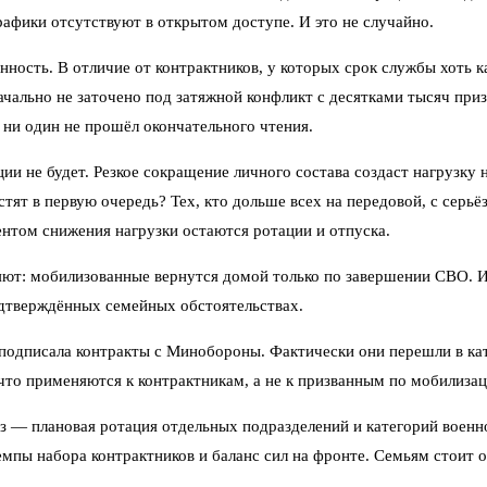
рафики отсутствуют в открытом доступе. И это не случайно.
нность. В отличие от контрактников, у которых срок службы хоть 
ачально не заточено под затяжной конфликт с десятками тысяч при
ни один не прошёл окончательного чтения.
и не будет. Резкое сокращение личного состава создаст нагрузку
тят в первую очередь? Тех, кто дольше всех на передовой, с сер
нтом снижения нагрузки остаются ротации и отпуска.
яют: мобилизованные вернутся домой только по завершении СВО.
одтверждённых семейных обстоятельствах.
 подписала контракты с Минобороны. Фактически они перешли в к
то применяются к контрактникам, а не к призванным по мобилизац
з — плановая ротация отдельных подразделений и категорий военн
емпы набора контрактников и баланс сил на фронте. Семьям стоит 