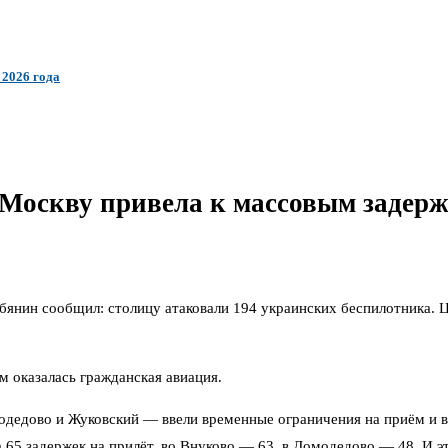
 2026 года
Москву привела к массовым задерж
бянин сообщил: столицу атаковали 194 украинских беспилотника. 
 оказалась гражданская авиация.
дедово и Жуковский — ввели временные ограничения на приём и в
5 задержек на прилёт, во Внуково — 63, в Домодедово — 48. И это