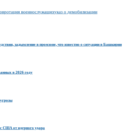
ов
ротация военнослужащих
указ о демобилизации
едствия, задымление в промзоне, что известно о ситуации в Башкирии
ванных в 2026 году
 угрозы
ас США от ядерного удара