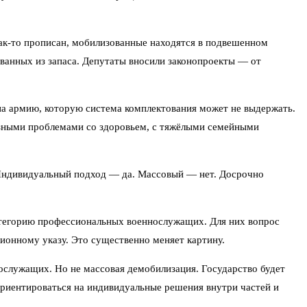
как-то прописан, мобилизованные находятся в подвешенном
званных из запаса. Депутаты вносили законопроекты — от
 на армию, которую система комплектования может не выдержать.
ьёзными проблемами со здоровьем, с тяжёлыми семейными
 Индивидуальный подход — да. Массовый — нет. Досрочно
атегорию профессиональных военнослужащих. Для них вопрос
ионному указу. Это существенно меняет картину.
ослужащих. Но не массовая демобилизация. Государство будет
ориентироваться на индивидуальные решения внутри частей и