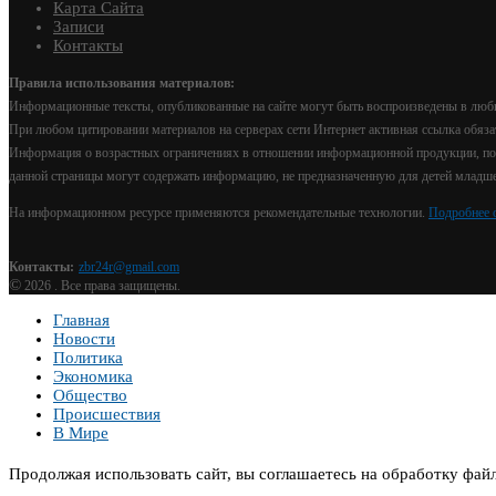
Карта Сайта
Записи
Контакты
Правила использования материалов:
Информационные тексты, опубликованные на сайте могут быть воспроизведены в любы
При любом цитировании материалов на серверах сети Интернет активная ссылка обяза
Информация о возрастных ограничениях в отношении информационной продукции, под
данной страницы могут содержать информацию, не предназначенную для детей младше 
На информационном ресурсе применяются рекомендательные технологии.
Подробнее 
Контакты:
zbr24r@gmail.com
©
2026 . Все права защищены.
Главная
Новости
Политика
Экономика
Общество
Происшествия
В Мире
Продолжая использовать сайт, вы соглашаетесь на обработку фай