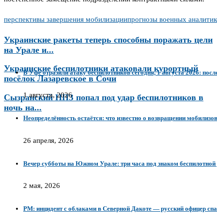
перспективы завершения мобилизации
прогнозы военных аналитик
Украинские ракеты теперь способны поражать цели
на Урале и...
Украинские беспилотники атаковали курортный
В Уфе отразили атаку беспилотников сегодня, 1 августа 2026: посл
посёлок Лазаревское в Сочи
1 августа, 2026
Сызранский НПЗ попал под удар беспилотников в
ночь на...
Неопределённость остаётся: что известно о возвращении мобилизо
26 апреля, 2026
Вечер субботы на Южном Урале: три часа под знаком беспилотной
2 мая, 2026
PM: инцидент с облаками в Северной Дакоте — русский офицер сп