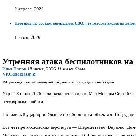
2 апреля, 2026
Прогнозы по срокам завершения СВО: что говорят эксперты летом
1 июля, 2026
Утренняя атака беспилотников на 
Илья Попов
18 июня, 2026
11
views
Share
VK
Odnoklassniki
194 дрона над столицей: почему небо закрыли и что теперь делать пассажирам
Утро 18 июня 2026 года началось с сирен. Мэр Москвы Сергей Со
регулярным налётам.
Но главный удар пришёлся не по оборонным объектам. Под ударом
Все четыре московских аэропорта — Шереметьево, Внуково, Домо
Москва», задержаны около 250 рейсов. В Шереметьево — порядка 6