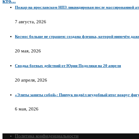
кто...
Пожар на ярославском НПЗ ликвидирован после массированной ат
7 августа, 2026
Космос больше не страшен: создана флешка, которой нипочём даж
20 мая, 2026
Сводка боевых действий от Юрия Подоляки на 20 апреля
20 апреля, 2026
«Элиты заняты собой»: Пинчук подвёл неудобный итог вокруг фи
6 мая, 2026
Политика конфиденциальности