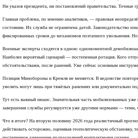
Ни указов президента, ни постановлений правительства. Точные г
Главная проблема, по мнению аналитиков, — правовая неопределё
состоянии. Их служба не ограничена датой. Законодательство изн
фиксированных сроков до механизмов поэтапного увольнения. Но 
Военные эксперты сходятся в одном: одномоментной демобилизаци
Наиболее вероятный сценарий — постепенная ротация. Кого отпус
обстоятельствами, после ранений. Уже сейчас основным инструме
Позиция Минобороны и Кремля не меняется. В ведомстве повтор
уволить могут лишь при тяжёлых ранениях или документально п
Тут есть важный нюанс. Значительная часть мобилизованных уже
завершения службы регулируется уже другими нормами — теми, ч
Что в итоге? На вторую половину 2026 года реалистичный прогно
действовать осторожно, оценивая геополитическую обстановку, т
постепенное замещение подразделений контрактными силами.