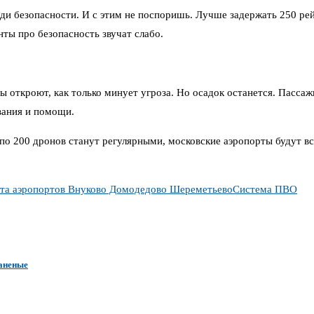
и безопасности. И с этим не поспоришь. Лучше задержать 250 рейс
ты про безопасность звучат слабо.
ты откроют, как только минует угроза. Но осадок останется. Пасса
вания и помощи.
 по 200 дронов станут регулярными, московские аэропорты будут в
та аэропортов Внуково Домодедово Шереметьево
Система ПВО
раненые