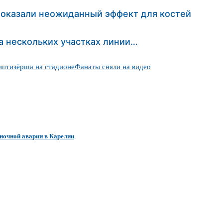
показали неожиданный эффект для костей
а нескольких участках линии…
иптизёрша на стадионе
Фанаты сняли на видео
ночной аварии в Карелии