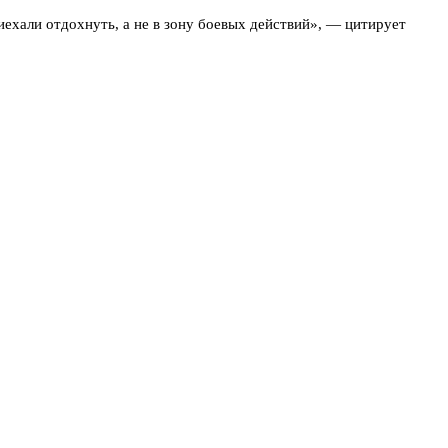
иехали отдохнуть, а не в зону боевых действий», — цитирует
рвые с таким сталкиваются, ощущения жуткие. Особенно когда
ылет перенесли почти на целый день. Это значит потерянное
ы включают по несколько раз в сутки. Другие рассказывают, что
 не коснётся.
. По крайней мере, на время.
дит для себя сам.