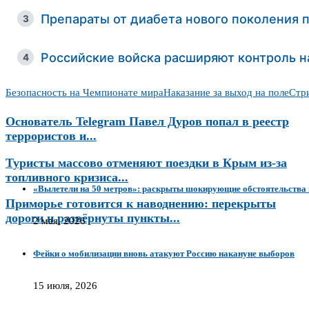
Препараты от диабета нового поколения 
3
Российские войска расширяют контроль н
4
Безопасность на Чемпионате мира
Наказание за выход на поле
Стр
Основатель Telegram Павел Дуров попал в реестр
террористов и...
Туристы массово отменяют поездки в Крым из-за
топливного кризиса...
«Вылетели на 50 метров»: раскрыты шокирующие обстоятельства 
Приморье готовится к наводнению: перекрыты
дороги и развёрнуты пункты...
2 мая, 2026
Фейки о мобилизации вновь атакуют Россию накануне выборов
15 июля, 2026