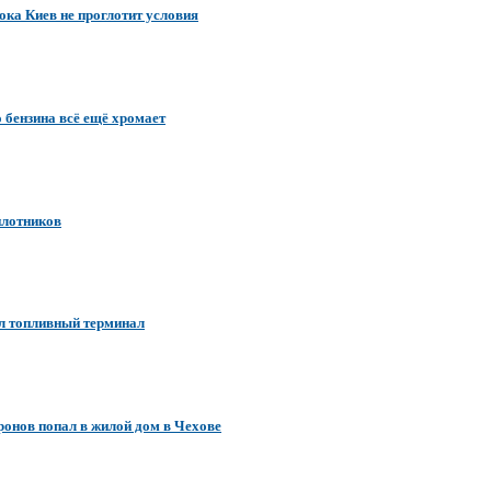
ока Киев не проглотит условия
о бензина всё ещё хромает
илотников
ал топливный терминал
онов попал в жилой дом в Чехове