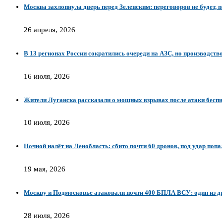
Москва захлопнула дверь перед Зеленским: переговоров не будет, п
26 апреля, 2026
В 13 регионах России сократились очереди на АЗС, но производств
16 июля, 2026
Жители Луганска рассказали о мощных взрывах после атаки бесп
10 июля, 2026
Ночной налёт на Ленобласть: сбито почти 60 дронов, под удар поп
19 мая, 2026
Москву и Подмосковье атаковали почти 400 БПЛА ВСУ: один из др
28 июля, 2026