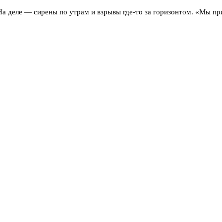
На деле — сирены по утрам и взрывы где-то за горизонтом. «Мы пр
ы куплены, деньги потрачены.
руют спокойно. Для них это рутина. Но для туристов, которые впе
 Кемерова напрямую, а через Новосибирск. И вот там — сюрприз: в
я от отпуска не совпадают с реальностью. Кто-то пишет, что сирен
еты куплены, отели оплачены. Или потому что надеются, что их это
 рисковать с задержками рейсов.
факт остаётся фактом: южный курорт перестал быть тихой гаванью
тления тех денег, которые они платят? Ответ, похоже, каждый нахо