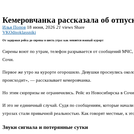
Кемеровчанка рассказала об отпус
Илья Попов
18 июня, 2026
21
views
Share
VK
Odnoklassniki
От задержки рейса до сирены в шесть утра: как меняется южный курорт
Сирены воют по утрам, телефон разрывается от сообщений МЧС, а 
Сочи.
Первое же утро на курорте огорошило. Девушки проснулись около 
происходит», — рассказывает кемеровчанка.
Но этим сюрпризы не ограничились. Рейс из Новосибирска в Сочи 
И это не единичный случай. Судя по сообщениям, которые начали
угрозах стали привычной реальностью. Как говорят местные, к э
Звуки сигнала и потерянные сутки