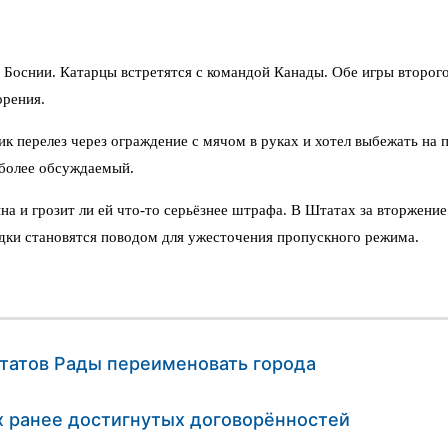
 Боснии. Катарцы встретятся с командой Канады. Обе игры второг
орения.
к перелез через ограждение с мячом в руках и хотел выбежать на п
 более обсуждаемый.
а и грозит ли ей что-то серьёзнее штрафа. В Штатах за вторжени
одки становятся поводом для ужесточения пропускного режима.
татов Рады переименовать города
х ранее достигнутых договорённостей