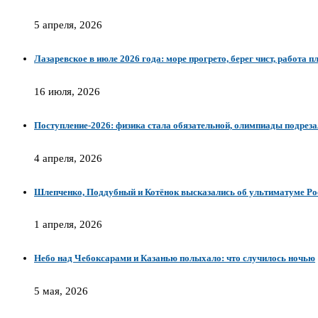
5 апреля, 2026
Лазаревское в июле 2026 года: море прогрето, берег чист, работа 
16 июля, 2026
Поступление-2026: физика стала обязательной, олимпиады подреза
4 апреля, 2026
Шлепченко, Поддубный и Котёнок высказались об ультиматуме Ро
1 апреля, 2026
Небо над Чебоксарами и Казанью полыхало: что случилось ночью
5 мая, 2026