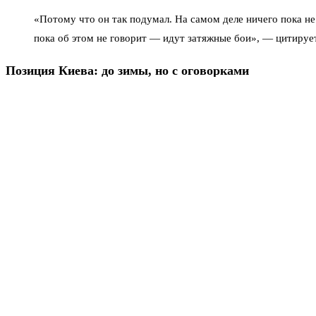
«Потому что он так подумал. На самом деле ничего пока не
пока об этом не говорит — идут затяжные бои», — цитиру
Позиция Киева: до зимы, но с оговорками
Зеленский
на заседании Европейского совета заявил: «Конечно, 
же он запросил зимний пакет помощи — газ, дизель, энергообор
Скачко считает это попыткой улучшить имидж ВСУ — по его сл
Условия Москвы и долгая дистанция
Владимир Путин на Петербургском международном экономическом 
достижения поставленных целей. Никаких намёков на скорый комп
Первый министр госбезопасности ДНР, полковник Андрей Пинчук
условия жизни государства. В сороковые всё было подчинено фро
советской нет.