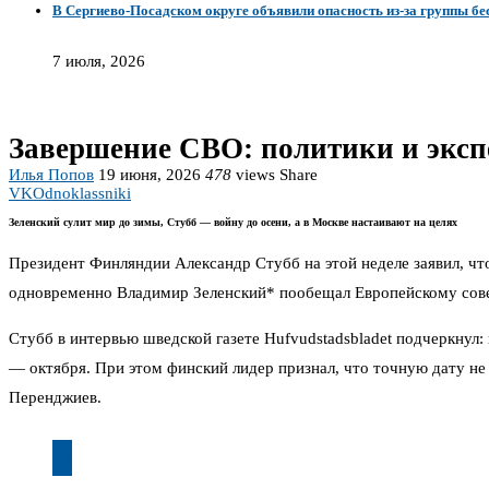
В Сергиево-Посадском округе объявили опасность из-за группы б
7 июля, 2026
Завершение СВО: политики и экспе
Илья Попов
19 июня, 2026
478
views
Share
VK
Odnoklassniki
Зеленский сулит мир до зимы, Стубб — войну до осени, а в Москве настаивают на целях
Президент Финляндии Александр Стубб на этой неделе заявил, чт
одновременно Владимир Зеленский* пообещал Европейскому совет
Стубб в интервью шведской газете Hufvudstadsbladet подчеркнул:
— октября. При этом финский лидер признал, что точную дату не н
Перенджиев.