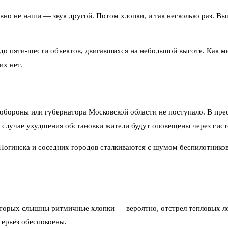
 явно не наши — звук другой. Потом хлопки, и так несколько раз. 
сь до пяти-шести объектов, двигавшихся на небольшой высоте. Как
их нет.
обороны или губернатора Московской области не поступало. В пре
В случае ухудшения обстановки жители будут оповещены через сис
и Ногинска и соседних городов сталкиваются с шумом беспилотнико
оторых слышны ритмичные хлопки — вероятно, отстрел тепловых ло
серьёз обеспокоены.