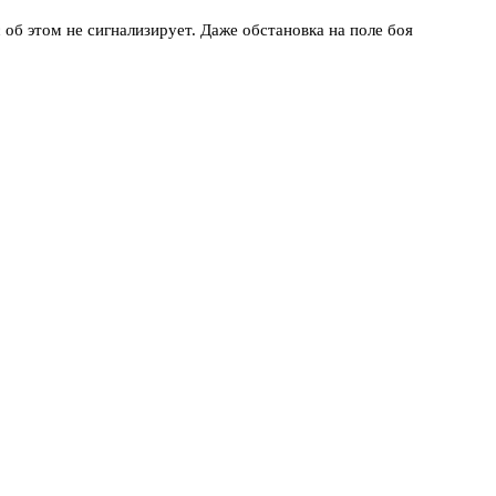
об этом не сигнализирует. Даже обстановка на поле боя
давления на Россию. Но мы понимаем, с кем имеем дело». Тут
ому, что боевые действия могут затянуться. Политолог Владимир
енные раздражены политикой Зеленского
.
им не готов. СВО, по его словам, завершится только после
ечественной войны. Его аргумент — принципиально разные
привычный быт в тылу. Мобилизации ресурсов на уровне