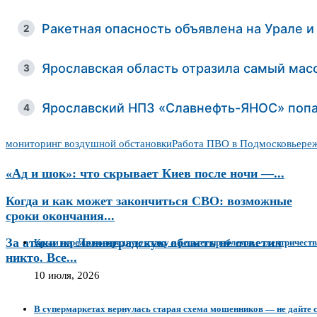
Ракетная опасность объявлена на Урале и
2
Ярославская область отразила самый мас
3
Ярославский НПЗ «Славнефть-ЯНОС» попа
4
мониторинг воздушной обстановки
Работа ПВО в Подмосковье
ре
«Ад и шок»: что скрывает Киев после ночи —...
Когда и как может закончиться СВО: возможные
сроки окончания...
За атаки на Ленинградскую область не ответил
Крым пережил очередную атаку и решает проблемы с электричест
никто. Все...
10 июля, 2026
В супермаркетах вернулась старая схема мошенников — не дайте 