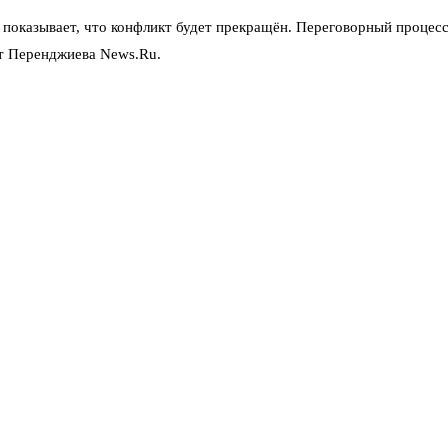
 показывает, что конфликт будет прекращён. Переговорный процесс 
ет Перенджиева News.Ru.
мы хотим закончить конфликт до зимы — с помощью дипломатии и 
удование и не менее 300 ракет. То есть Киев явно готовится к т
овам, гражданские шарахаются от военных на улицах, а сами во
форуме обозначил: для мира нужны взаимные уступки, но Киев к н
ромисс из Кремля не поступало.
 попытался объяснить, почему конфликт длится дольше Великой От
нту, а нынешняя Россия пытается сохранить обычную экономику и 