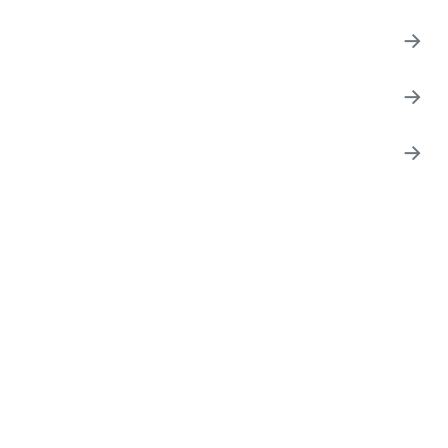
→
→
→