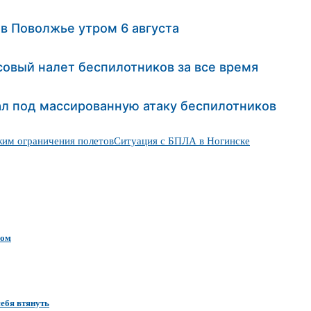
 в Поволжье утром 6 августа
совый налет беспилотников за все время
л под массированную атаку беспилотников
жим ограничения полетов
Ситуация с БПЛА в Ногинске
вом
себя втянуть