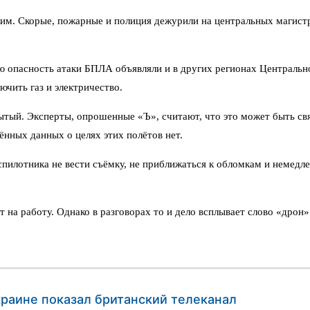
им. Скорые, пожарные и полиция дежурили на центральных магист
 опасность атаки БПЛА объявляли и в других регионах Центрально
чить газ и электричество.
тый. Эксперты, опрошенные «Ъ», считают, что это может быть св
нных данных о целях этих полётов нет.
илотника не вести съёмку, не приближаться к обломкам и немедл
а работу. Однако в разговорах то и дело всплывает слово «дрон». 
раине показал британский телеканал