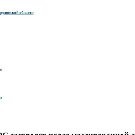
ердловской области
»
ль