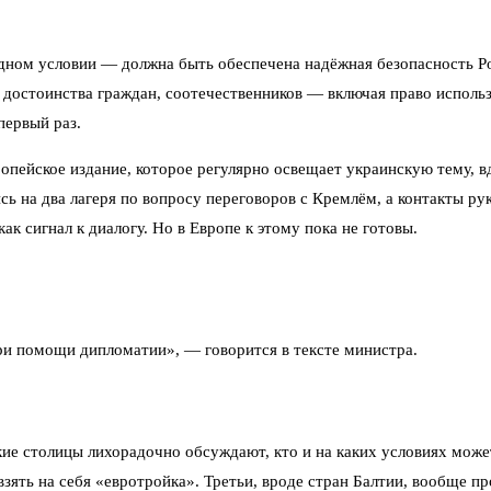
дном условии — должна быть обеспечена надёжная безопасность Ро
достоинства граждан, соотечественников — включая право использо
первый раз.
ропейское издание, которое регулярно освещает украинскую тему, 
сь на два лагеря по вопросу переговоров с Кремлём, а контакты ру
к сигнал к диалогу. Но в Европе к этому пока не готовы.
ри помощи дипломатии», — говорится в тексте министра.
ские столицы лихорадочно обсуждают, кто и на каких условиях мож
взять на себя «евротройка». Третьи, вроде стран Балтии, вообще п