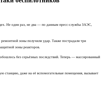
атаки беспилотников
цех. Не один раз, не два — по данным пресс-службы ЗАЭС,
и ремонтной зоны получили удар. Также пострадали три
 защитной зоны реакторов.
но обошлось без серьёзных последствий. Теперь — массированный
ную станцию, даже на её вспомогательные помещения, вызывает
работать в штатном режиме. Персонал, несмотря на