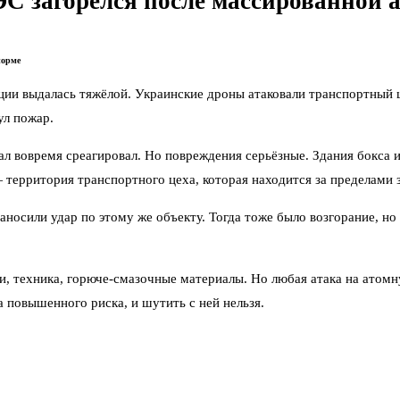
С загорелся после массированной 
норме
ции выдалась тяжёлой. Украинские дроны атаковали транспортный 
ул пожар.
л вовремя среагировал. Но повреждения серьёзные. Здания бокса 
— территория транспортного цеха, которая находится за пределами
наносили удар по этому же объекту. Тогда тоже было возгорание, 
и, техника, горюче-смазочные материалы. Но любая атака на атом
 повышенного риска, и шутить с ней нельзя.
 норме — в пределах естественных значений. Станция продолжает 