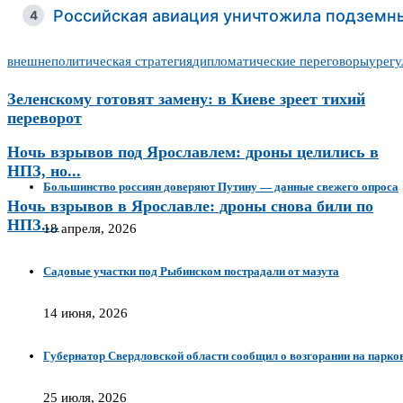
Российская авиация уничтожила подземны
4
внешнеполитическая стратегия
дипломатические переговоры
урегу
Зеленскому готовят замену: в Киеве зреет тихий
переворот
Ночь взрывов под Ярославлем: дроны целились в
НПЗ, но...
Большинство россиян доверяют Путину — данные свежего опроса
Ночь взрывов в Ярославле: дроны снова били по
НПЗ....
18 апреля, 2026
Садовые участки под Рыбинском пострадали от мазута
14 июня, 2026
Губернатор Свердловской области сообщил о возгорании на парков
25 июля, 2026