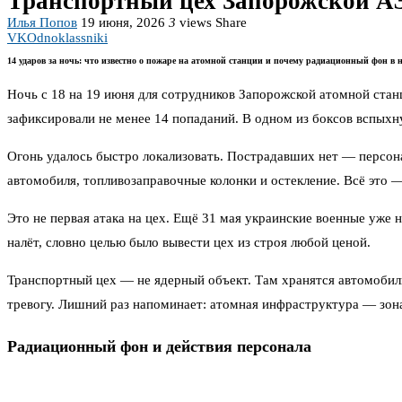
Транспортный цех Запорожской АЭ
Илья Попов
19 июня, 2026
3
views
Share
VK
Odnoklassniki
14 ударов за ночь: что известно о пожаре на атомной станции и почему радиационный фон в 
Ночь с 18 на 19 июня для сотрудников Запорожской атомной стан
зафиксировали не менее 14 попаданий. В одном из боксов вспыхн
Огонь удалось быстро локализовать. Пострадавших нет — персона
автомобиля, топливозаправочные колонки и остекление. Всё это 
Это не первая атака на цех. Ещё 31 мая украинские военные уже 
налёт, словно целью было вывести цех из строя любой ценой.
Транспортный цех — не ядерный объект. Там хранятся автомобил
тревогу. Лишний раз напоминает: атомная инфраструктура — зона
Радиационный фон и действия персонала
Сразу после атаки специалисты замерили уровень радиации. Он в