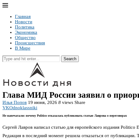
Главная
Новости
Политика
Экономика
Общество
Происшествия
В Мире
Search
Глава МИД России заявил о приор
Илья Попов
19 июня, 2026
8
views
Share
VK
Odnoklassniki
Не напечатали: почему Politico отказалась публиковать статью Лаврова о переговорах
Сергей Лавров написал статью для европейского издания Politico
Редакция в последний момент решила отказаться от публикации. 