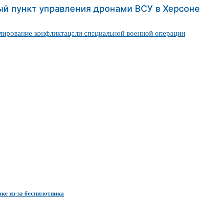
й пункт управления дронами ВСУ в Херсоне
лирование конфликта
цели специальной военной операции
ке из-за беспилотника