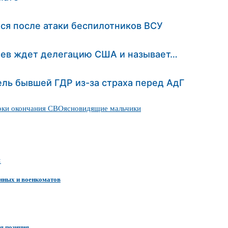
лся после атаки беспилотников ВСУ
Киев ждет делегацию США и называет…
ель бывшей ГДР из-за страха перед АдГ
оки окончания СВО
ясновидящие мальчики
:
нных и военкоматов
я позиция