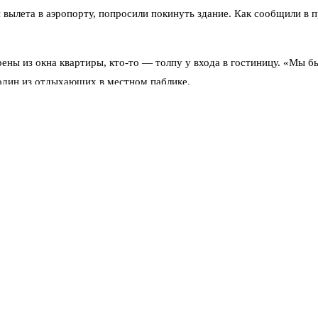
ылета в аэропорту, попросили покинуть здание. Как сообщили в п
рены из окна квартиры, кто-то — толпу у входа в гостиницу. «Мы 
л один из отдыхающих в местном паблике.
 о якобы пролете беспилотников над акваторией, о работе ПВО в
Силы ПВО приведены в повышенную готовность. Жителям и гостям 
тобы не создавать подсветки. В новостройках жильцы спускались 
айти внутрь.
ло известно, что угроза миновала — сирены выключили, небо открыл