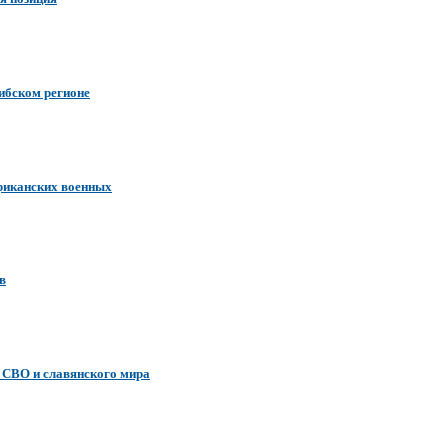
ибском регионе
риканских военных
в
е СВО и славянского мира