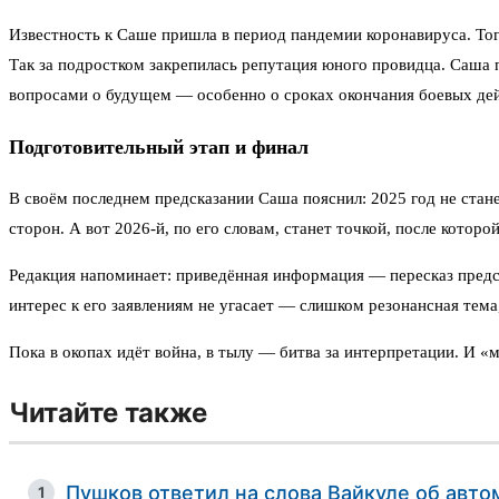
Известность к Саше пришла в период пандемии коронавируса. Тогд
Так за подростком закрепилась репутация юного провидца. Саша 
вопросами о будущем — особенно о сроках окончания боевых дей
Подготовительный этап и финал
В своём последнем предсказании Саша пояснил: 2025 год не ста
сторон. А вот 2026-й, по его словам, станет точкой, после котор
Редакция напоминает: приведённая информация — пересказ предска
интерес к его заявлениям не угасает — слишком резонансная тема
Пока в окопах идёт война, в тылу — битва за интерпретации. И «м
Читайте также
Пушков ответил на слова Вайкуле об авто
1