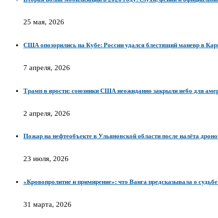
25 мая, 2026
США опозорились на Кубе: России удался блестящий маневр в Кар
7 апреля, 2026
Трамп в ярости: союзники США неожиданно закрыли небо для аме
2 апреля, 2026
Пожар на нефтеобъекте в Ульяновской области после налёта дроно
23 июля, 2026
«Кровопролитие и примирение»: что Ванга предсказывала о судьб
31 марта, 2026