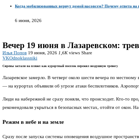
Когда мобилизованных вернут домой насовсем? Почему ответа на г
6 июня, 2026
Вечер 19 июня в Лазаревском: тре
Илья Попов
19 июня, 2026
1,6K
views
Share
VK
Odnoklassniki
Сирены застали на пляже: как курортный поселок пережил воздушную тревогу
Лазаревское замерло. В четверг около шести вечера по местному
— на курортах объявили об угрозе атаки беспилотников. Аэропор
Люди на набережной не сразу поняли, что происходит. Кто-то про
рекомендовали укрыться в безопасных местах, отойти от окон. Н
Режим в небе и на земле
Сразу после запуска системы оповещения воздушное пространств