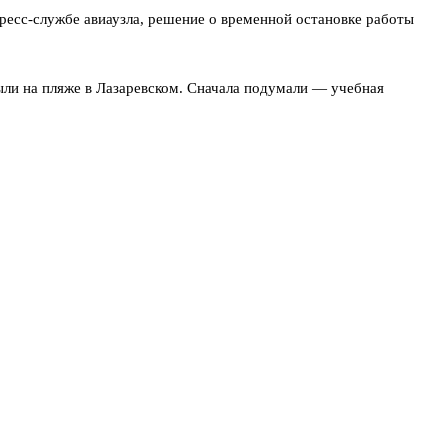
ресс-службе авиаузла, решение о временной остановке работы
были на пляже в Лазаревском. Сначала подумали — учебная
 пригороде. Официальный оперштаб Краснодарского края пока
рекомендовано соблюдать спокойствие и следовать указаниям».
в подвалы — некоторые здания оборудованы укрытиями. На
и для вылетов. На табло снова побежали рейсы, но задержки на