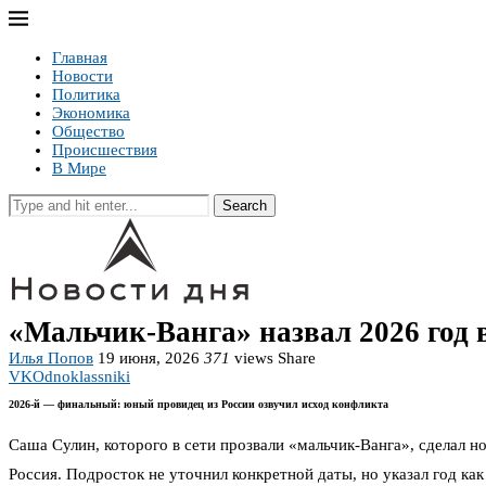
Главная
Новости
Политика
Экономика
Общество
Происшествия
В Мире
Search
«Мальчик-Ванга» назвал 2026 год
Илья Попов
19 июня, 2026
371
views
Share
VK
Odnoklassniki
2026-й — финальный: юный провидец из России озвучил исход конфликта
Саша Сулин, которого в сети прозвали «мальчик-Ванга», сделал но
Россия. Подросток не уточнил конкретной даты, но указал год как