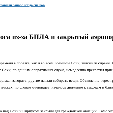
лавный вопрос нет до сих пор
вога из-за БПЛА и закрытый аэропо
 времени в поселке, как и во всем Большом Сочи, включили сирен
т Сочи, по данным оперативных служб, немедленно прекратил прие
должал загорать, другие начали собирать вещи. Объявление через 
а пляжах, по словам очевидцев, началось движение к выходам и бл
о над Сочи и Сириусом закрыли для гражданской авиации. Самолет