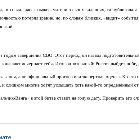
а он начал рассказывать матери о своих видениях, та публиковала 
полностью потерял зрение, но, по словам близких, «видит» событи
ствий.
нет годом завершения СВО. Этот период он назвал подготовительн
ой конфликт исчерпает себя. Итог однозначный: Россия выйдет побе
зания, а не официальный прогноз или экспертная оценка. Кто‑то в
, и слишком многие хотят услышать хоть какой‑то определённый от
альчик-Ванга» в этой битве ставит на голую дату. Проверить его с
мате