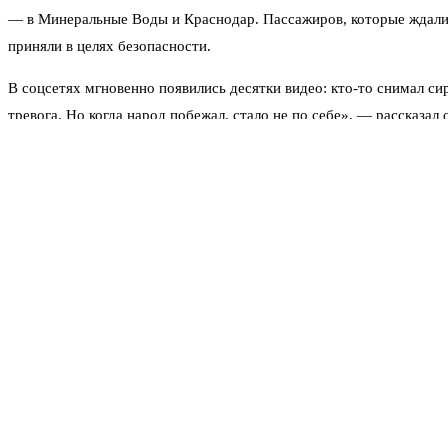
— в Минеральные Воды и Краснодар. Пассажиров, которые ждали в
приняли в целях безопасности.
В соцсетях мгновенно появились десятки видео: кто-то снимал си
тревога. Но когда народ побежал, стало не по себе», — рассказа
Слухи и реакция властей
Информация распространялась обрывочно. В мессенджерах писали
ограничился сообщением: «Введен режим — угроза атаки БПЛА. 
Больше деталей не было почти час.
Люди в частном секторе Лазаревского отключали свет в домах, ч
открытых террасах кафе гасили огни, официанты просили гостей з
Аэропорт не работал почти три часа. Только к девяти вечера ста
несколько часов сохранялись.
Лазаревское возвращается к жизни