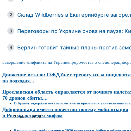
Склад Wildberries в Екатеринбурге загоре
2
Переговоры по Украине снова на паузе: 
3
Берлин готовит тайные планы против зем
4
Завершение конфликта на Украине
пророчества о спецоперации
ср
Движение встало: ОЖД бьет тревогу из-за инцидента
на подходах...
Ярославская область оправляется от ночного налета
70 дронов сбиты,...
В Крыму задержан местный житель за призывы к уничтожению вое
Добровольцы вместо повесток: почему мобилизация
в России остаётся мифом
22 июля, 2026
Вторая волна мобилизации в 2026 году: слухи, фейки и официальна