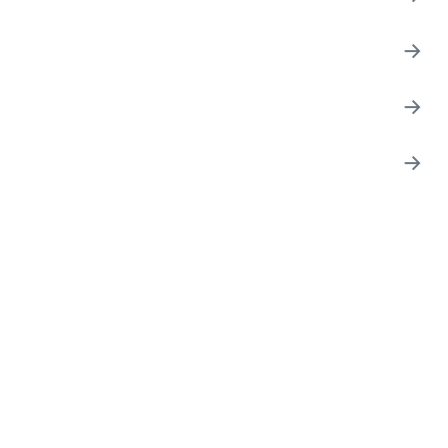
→
→
→