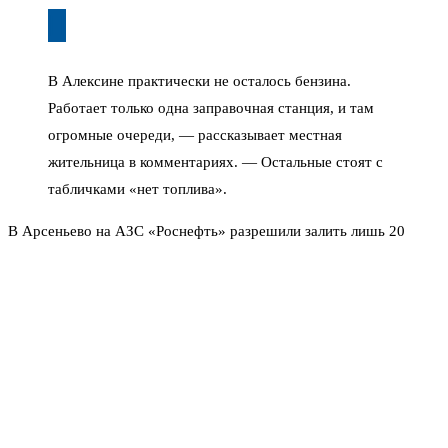
В Алексине практически не осталось бензина.
Работает только одна заправочная станция, и там
огромные очереди, — рассказывает местная
жительница в комментариях. — Остальные стоят с
табличками «нет топлива».
В Арсеньево на АЗС «Роснефть» разрешили залить лишь 20
литров в одни руки. В Товарково, по словам женщин, бензина
марок АИ-92 и АИ-95 нет уже две недели. Приходится ехать в
город, но и там — ограничения. «Чем заправить
газонокосилку?» — недоумевают сельчане.
Но нашлись и те, кто ажиотажа не понимает. «Это вам не сахар
— кладовку до упора не забьёшь», — иронизирует один из
туляков. Другая горожанка рассказывает: «Вы бы видели людей,