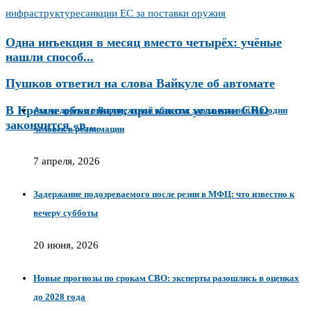
инфраструктуре
санкции ЕС за поставки оружия
Одна инъекция в месяц вместо четырёх: учёные
нашли способ...
Пушков ответил на слова Вайкуле об автомате
В Кремле объяснили, при каком условии СВО
Атака дронов в Воронежской области: завод остановлен, один
закончится «в...
человек в реанимации
7 апреля, 2026
Задержание подозреваемого после резни в МФЦ: что известно к
вечеру субботы
20 июня, 2026
Новые прогнозы по срокам СВО: эксперты разошлись в оценках
до 2028 года