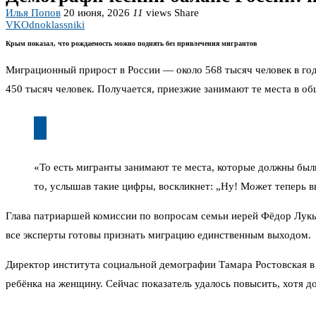
Илья Попов
20 июня, 2026
11
views
Share
VK
Odnoklassniki
Крым показал, что рождаемость можно поднять без привлечения мигрантов
Миграционный прирост в России — около 568 тысяч человек в год
450 тысяч человек. Получается, приезжие занимают те места в об
«То есть мигранты занимают те места, которые должны были
то, услышав такие цифры, воскликнет: „Ну! Может теперь в
Глава патриаршей комиссии по вопросам семьи иерей Фёдор Лукь
все эксперты готовы признать миграцию единственным выходом.
Директор института социальной демографии Тамара Ростовская 
ребёнка на женщину. Сейчас показатель удалось повысить, хотя д
рождаемости произошёл без массового притока извне.