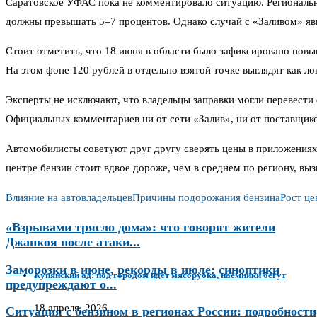
Саратовское УФАС пока не комментировало ситуацию. Региональны
должны превышать 5–7 процентов. Однако случай с «Заливом» явн
Стоит отметить, что 18 июня в области было зафиксировано повы
На этом фоне 120 рублей в отдельно взятой точке выглядят как ло
Эксперты не исключают, что владельцы заправки могли перевести
Официальных комментариев ни от сети «Залив», ни от поставщико
Автомобилисты советуют друг другу сверять цены в приложениях 
центре бензин стоит вдвое дороже, чем в среднем по региону, вы
Влияние на автовладельцев
Причины подорожания бензина
Рост це
«Взрывами трясло дома»: что говорят жители
Джанкоя после атаки...
Заморозки в июне, рекорды в июле: синоптики
Купянский ад: под городом идёт мясорубка, наёмники бегут
предупреждают о...
18 апреля, 2026
Ситуация с бензином в регионах России: подробности