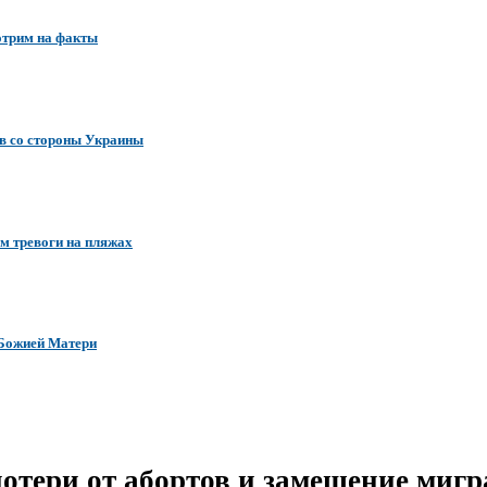
отрим на факты
ов со стороны Украины
м тревоги на пляжах
 Божией Матери
отери от абортов и замещение миг