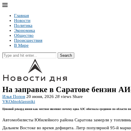
Главная
Новости
Политика
Экономика
Общество
Происшествия
В Мире
Search
На заправке в Саратове бензин АИ-
Илья Попов
20 июня, 2026
28
views
Share
VK
Odnoklassniki
Ценовой рекорд июня как местное явление: почему одна АЗС обогнала среднюю по области по
Автомобилисты Юбилейного района Саратова замерли у топливных
Дальнем Востоке во время дефицита. Литр популярной 95-й марки