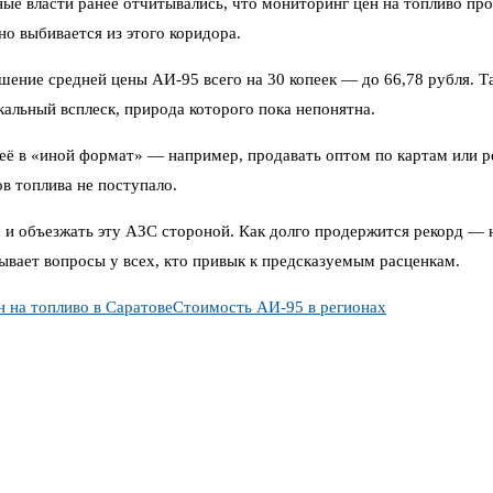
е власти ранее отчитывались, что мониторинг цен на топливо пров
о выбивается из этого коридора.
шение средней цены АИ-95 всего на 30 копеек — до 66,78 рубля. 
кальный всплеск, природа которого пока непонятна.
 её в «иной формат» — например, продавать оптом по картам или р
в топлива не поступало.
и объезжать эту АЗС стороной. Как долго продержится рекорд — не
зывает вопросы у всех, кто привык к предсказуемым расценкам.
н на топливо в Саратове
Стоимость АИ-95 в регионах