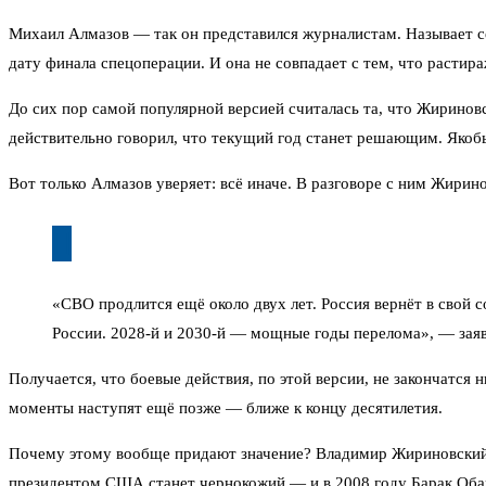
Михаил Алмазов — так он представился журналистам. Называет с
дату финала спецоперации. И она не совпадает с тем, что растира
До сих пор самой популярной версией считалась та, что Жирино
действительно говорил, что текущий год станет решающим. Якобы
Вот только Алмазов уверяет: всё иначе. В разговоре с ним Жирин
«СВО продлится ещё около двух лет. Россия вернёт в свой 
России. 2028-й и 2030-й — мощные годы перелома», — заяв
Получается, что боевые действия, по этой версии, не закончатся
моменты наступят ещё позже — ближе к концу десятилетия.
Почему этому вообще придают значение? Владимир Жириновский з
президентом США станет чернокожий — и в 2008 году Барак Обам