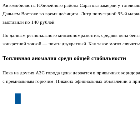
Автомобилисты Юбилейного района Саратова замерли у топливных
Дальнем Востоке во время дефицита. Литр популярной 95-й марки
выставили по 140 рублей.
По данным регионального минэкономразвития, средняя цена бензи
конкретной точкой — почти двукратный. Как такое могло случитьс
Топливная аномалия среди общей стабильности
Пока на других АЗС города цены держатся в привычных коридора
с премиальным горючим. Никаких официальных объявлений о прич
«Подъезжаю, смотрю — 120. Думал, глюк табло. Вышел, перес
Примечательно, что дизельное топливо здесь обогнало по цене да