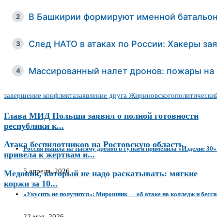
В Башкирии формируют именной батальон
2
След НАТО в атаках по России: Хакеры за
3
Массированный налет дронов: пожары на 
4
завершение конфликта
заявление друга Жириновского
политически
Глава МИД Польши заявил о полной готовности
республики к...
Атака беспилотников на Ростовскую область
Россия вышла на тысячу дронов в сутки и применила «Изделие 3
привела к жертвам и...
5 апреля, 2026
Медовик, который не надо раскатывать: мягкие
коржи за 10...
«Укусить не получится»: Мирошник — об атаке на колледж и бесс
22 мая, 2026