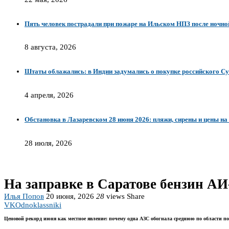
Пять человек пострадали при пожаре на Ильском НПЗ после ночно
8 августа, 2026
Штаты облажались: в Индии задумались о покупке российского Су
4 апреля, 2026
Обстановка в Лазаревском 28 июня 2026: пляжи, сирены и цены на
28 июля, 2026
На заправке в Саратове бензин АИ-
Илья Попов
20 июня, 2026
28
views
Share
VK
Odnoklassniki
Ценовой рекорд июня как местное явление: почему одна АЗС обогнала среднюю по области по