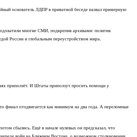
ойный основатель ЛДПР в приватной беседе назвал примерную
 подхватили многие СМИ, подкрепив архивами: политик
едой России и глобальным переустройством мира.
ленях приползёт. И Штаты приползут просить помощи у
 то финал отодвигается как минимум на два года. А переломные
отом сбылись. Ещё в начале нулевых он предсказал, что
 череде войн на Ближнем Востоке, о возможном столкновении