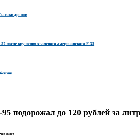
й атаки дронов
-57 после крушения хваленого американского F-35
 бензин
95 подорожал до 120 рублей за лит
чти вдвое