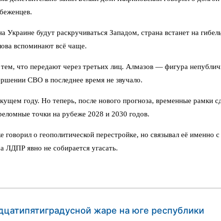
 беженцев.
а Украине будут раскручиваться Западом, страна встанет на гибель
лова вспоминают всё чаще.
тем, что передают через третьих лиц. Алмазов — фигура непубличн
ершении СВО в последнее время не звучало.
екущем году. Но теперь, после нового прогноза, временные рамки 
реломные точки на рубеже 2028 и 2030 годов.
 говорил о геополитической перестройке, но связывал её именно с
а ЛДПР явно не собирается угасать.
дцатипятиградусной жаре на юге республики