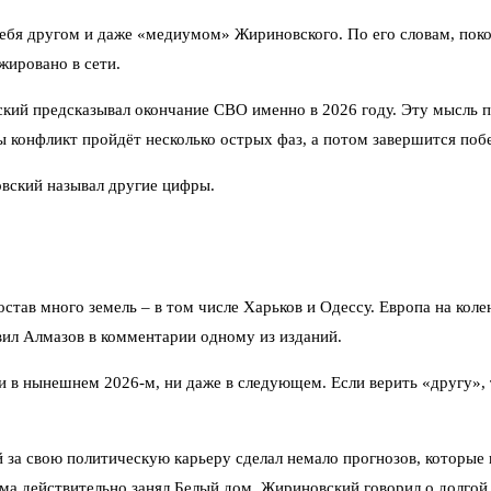
ебя другом и даже «медиумом» Жириновского. По его словам, пок
жировано в сети.
вский предсказывал окончание СВО именно в 2026 году. Эту мысль
 конфликт пройдёт несколько острых фаз, а потом завершится поб
овский называл другие цифры.
состав много земель – в том числе Харьков и Одессу. Европа на ко
ил Алмазов в комментарии одному из изданий.
 ни в нынешнем 2026-м, ни даже в следующем. Если верить «другу»,
а свою политическую карьеру сделал немало прогнозов, которые п
а действительно занял Белый дом. Жириновский говорил о долгой