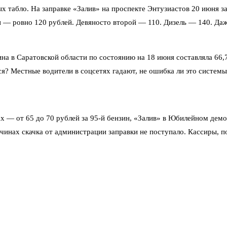
 табло. На заправке «Залив» на проспекте Энтузиастов 20 июня з
 — ровно 120 рублей. Девяносто второй — 110. Дизель — 140. Даж
на в Саратовской области по состоянию на 18 июня составляла 66,
я? Местные водители в соцсетях гадают, не ошибка ли это системы
х — от 65 до 70 рублей за 95-й бензин, «Залив» в Юбилейном де
инах скачка от администрации заправки не поступало. Кассиры, п
просил. Нет, всё верно. Сосед на 92-й перешёл, но и он 110 стоит
же АИ-100 — 140 рублей против 140 же у «сотого». Обычно дизель 