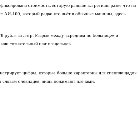
афиксирована стоимость, которую раньше встретишь разве что на
е АИ-100, который редко кто льёт в обычные машины, здесь
78 рубля за литр. Разрыв между «средним по больнице» и
 или сознательный шаг владельцев.
монстрирует цифры, которые больше характерны для спецплощадок
о словам очевидцев, лишь пожимают плечами.
. Смех сквозь слёзы», — рассказал один из автомобилистов.
дешевле высокооктанового бензина, но не в этом случае.