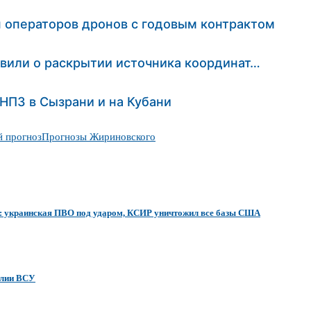
 операторов дронов с годовым контрактом
явили о раскрытии источника координат…
НПЗ в Сызрани и на Кубани
й прогноз
Прогнозы Жириновского
0»: украинская ПВО под ударом, КСИР уничтожил все базы США
илии ВСУ