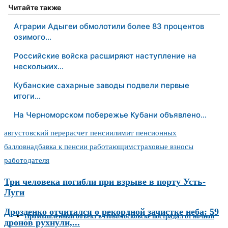
Читайте также
Аграрии Адыгеи обмолотили более 83 процентов
озимого…
Российские войска расширяют наступление на
нескольких…
Кубанские сахарные заводы подвели первые
итоги…
На Черноморском побережье Кубани объявлено…
августовский перерасчет пенсии
лимит пенсионных
баллов
надбавка к пенсии работающим
страховые взносы
работодателя
Три человека погибли при взрыве в порту Усть-
Луги
Дрозденко отчитался о рекордной зачистке неба: 59
Промышленный объект в Новомосковске пострадал от ночной
дронов рухнули,...