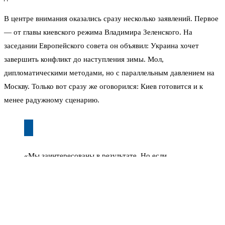
В центре внимания оказались сразу несколько заявлений. Первое
— от главы киевского режима Владимира Зеленского. На
заседании Европейского совета он объявил: Украина хочет
завершить конфликт до наступления зимы. Мол,
дипломатическими методами, но с параллельным давлением на
Москву. Только вот сразу же оговорился: Киев готовится и к
менее радужному сценарию.
«Мы заинтересованы в результате. Но если
переговоры затянутся — нам понадобится новый
пакет помощи на зиму», — фактически признал
Зеленский.
Речь не только о вооружениях. Киев запрашивает сотни ракет,