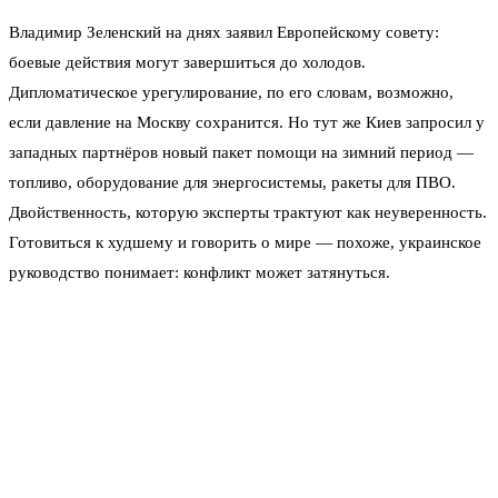
Владимир Зеленский на днях заявил Европейскому совету:
боевые действия могут завершиться до холодов.
Дипломатическое урегулирование, по его словам, возможно,
если давление на Москву сохранится. Но тут же Киев запросил у
западных партнёров новый пакет помощи на зимний период —
топливо, оборудование для энергосистемы, ракеты для ПВО.
Двойственность, которую эксперты трактуют как неуверенность.
Готовиться к худшему и говорить о мире — похоже, украинское
руководство понимает: конфликт может затянуться.
Что говорят цифры и прогнозы.
The Economist ещё в мае со
ссылкой на источники в украинском правительстве сообщал:
Зеленский поручил готовиться к двум-трём годам боевых
действий. Финский лидер на этой неделе оценил перспективы не
менее жёстко — сражения продлятся до осени 2026-го. Военные
аналитики выделяют три фактора, которые могут ускорить