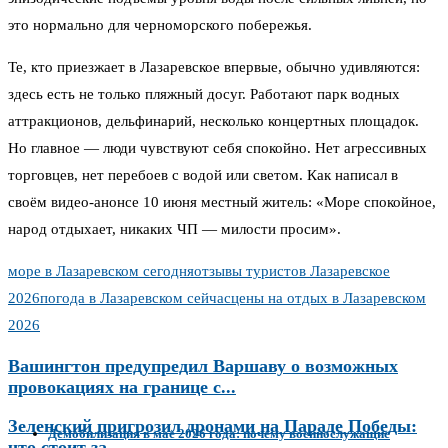
это нормально для черноморского побережья.
Те, кто приезжает в Лазаревское впервые, обычно удивляются:
здесь есть не только пляжный досуг. Работают парк водных
аттракционов, дельфинарий, несколько концертных площадок.
Но главное — люди чувствуют себя спокойно. Нет агрессивных
торговцев, нет перебоев с водой или светом. Как написал в
своём видео-анонсе 10 июня местный житель: «Море спокойное,
народ отдыхает, никаких ЧП — милости просим».
море в Лазаревском сегодня
отзывы туристов Лазаревское
2026
погода в Лазаревском сейчас
цены на отдых в Лазаревском
2026
Вашингтон предупредил Варшаву о возможных
провокациях на границе с...
Зеленский пригрозил дронами на Параде Победы:
Демобилизация в мае 2026 года: почему военнослужащие
что стоит за...