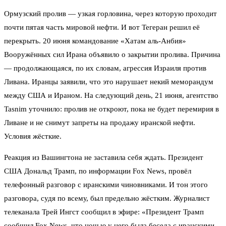
Ормузский пролив — узкая горловина, через которую проходит
почти пятая часть мировой нефти. И вот Тегеран решил её
перекрыть. 20 июня командование «Хатам аль-Анбия»
Вооружённых сил Ирана объявило о закрытии пролива. Причина
— продолжающаяся, по их словам, агрессия Израиля против
Ливана. Иранцы заявили, что это нарушает некий меморандум
между США и Ираном. На следующий день, 21 июня, агентство
Tasnim уточнило: пролив не откроют, пока не будет перемирия в
Ливане и не снимут запреты на продажу иранской нефти.
Условия жёсткие.
Реакция из Вашингтона не заставила себя ждать. Президент
США Дональд Трамп, по информации Fox News, провёл
телефонный разговор с иранскими чиновниками. И тон этого
разговора, судя по всему, был предельно жёстким. Журналист
телеканала Трей Ингст сообщил в эфире: «Президент Трамп
сообщил Fox News, что ночью у него была беседа с иранскими