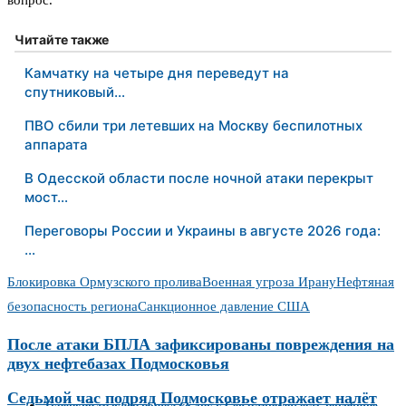
вопрос.
Читайте также
Камчатку на четыре дня переведут на
спутниковый…
ПВО сбили три летевших на Москву беспилотных
аппарата
В Одесской области после ночной атаки перекрыт
мост…
Переговоры России и Украины в августе 2026 года:
…
Блокировка Ормузского пролива
Военная угроза Ирану
Нефтяная
безопасность региона
Санкционное давление США
После атаки БПЛА зафиксированы повреждения на
двух нефтебазах Подмосковья
Седьмой час подряд Подмосковье отражает налёт
Турецкий траулер пошёл ко дну у Севастополя: есть погибшие