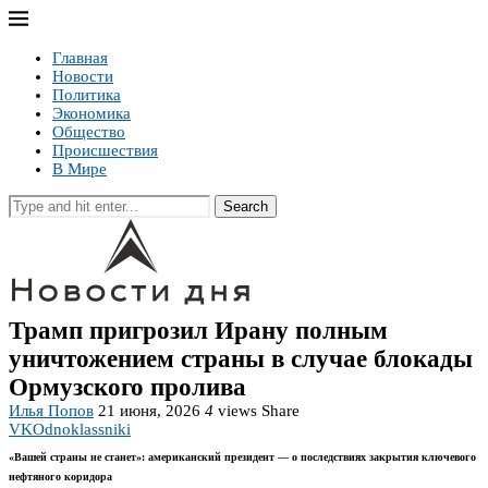
Главная
Новости
Политика
Экономика
Общество
Происшествия
В Мире
Search
Трамп пригрозил Ирану полным
уничтожением страны в случае блокады
Ормузского пролива
Илья Попов
21 июня, 2026
4
views
Share
VK
Odnoklassniki
«Вашей страны не станет»: американский президент — о последствиях закрытия ключевого
нефтяного коридора