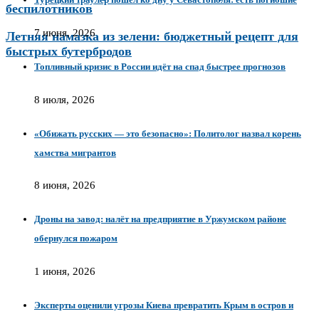
беспилотников
7 июня, 2026
Летняя намазка из зелени: бюджетный рецепт для
быстрых бутербродов
Топливный кризис в России идёт на спад быстрее прогнозов
8 июля, 2026
«Обижать русских — это безопасно»: Политолог назвал корень
хамства мигрантов
8 июня, 2026
Дроны на завод: налёт на предприятие в Уржумском районе
обернулся пожаром
1 июня, 2026
Эксперты оценили угрозы Киева превратить Крым в остров и