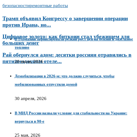
безопасности
ремонтные работы
Трамп объявил Конгрессу о завершении операции
против Ирана, но...
Цифровое золото: как биткоин стал убежищем для
В Германии зафиксировали резкий рост цен на бензин и дизельное
больших денег
топливо
Рай обернулся адом: десятки россиян отравились в
пятизвездочном отеле...
20 июля, 2026
Демобилизация в 2026-м: что должно случиться, чтобы
мобилизованных отпустили домой
30 апреля, 2026
В МИД России назвали условие для стабильности на Украине:
вернуться в 90-е
25 мая, 2026