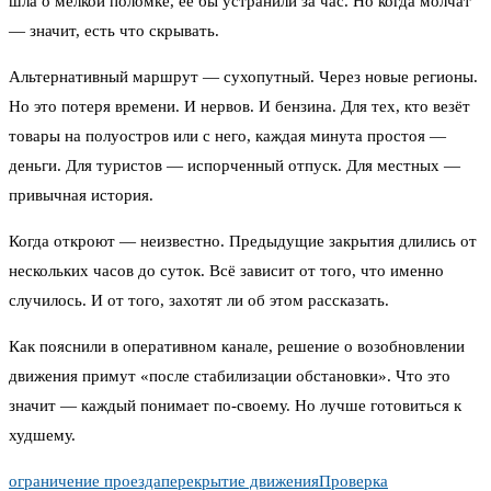
шла о мелкой поломке, её бы устранили за час. Но когда молчат
— значит, есть что скрывать.
Альтернативный маршрут — сухопутный. Через новые регионы.
Но это потеря времени. И нервов. И бензина. Для тех, кто везёт
товары на полуостров или с него, каждая минута простоя —
деньги. Для туристов — испорченный отпуск. Для местных —
привычная история.
Когда откроют — неизвестно. Предыдущие закрытия длились от
нескольких часов до суток. Всё зависит от того, что именно
случилось. И от того, захотят ли об этом рассказать.
Как пояснили в оперативном канале, решение о возобновлении
движения примут «после стабилизации обстановки». Что это
значит — каждый понимает по-своему. Но лучше готовиться к
худшему.
ограничение проезда
перекрытие движения
Проверка