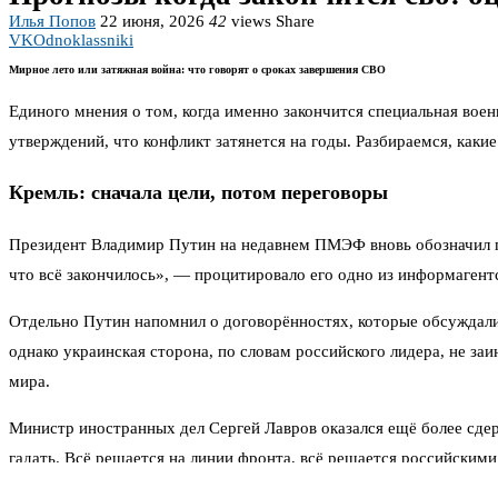
Илья Попов
22 июня, 2026
42
views
Share
VK
Odnoklassniki
Мирное лето или затяжная война: что говорят о сроках завершения СВО
Единого мнения о том, когда именно закончится специальная воен
утверждений, что конфликт затянется на годы. Разбираемся, какие
Кремль: сначала цели, потом переговоры
Президент Владимир Путин на недавнем ПМЭФ вновь обозначил пр
что всё закончилось», — процитировало его одно из информагент
Отдельно Путин напомнил о договорённостях, которые обсуждал
однако украинская сторона, по словам российского лидера, не за
мира.
Министр иностранных дел Сергей Лавров оказался ещё более сдерж
гадать. Всё решается на линии фронта, всё решается российским
обязательств, а договорённости Аляски саботируются Европой и 