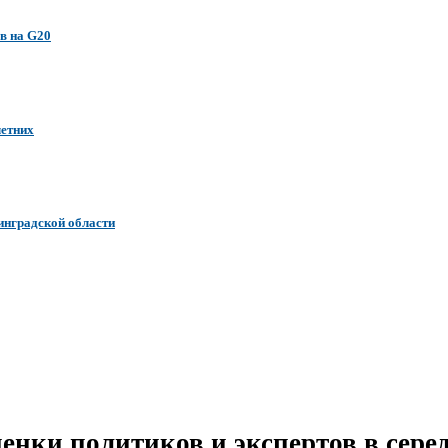
в на G20
летних
инградской области
енки политиков и экспертов в серед