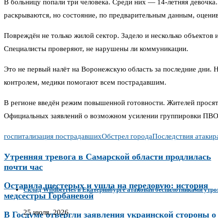
В больницу попали три человека. Среди них — 14-летняя девочка
раскрываются, но состояние, по предварительным данным, оценив
Повреждён не только жилой сектор. Задело и несколько объектов
Специалисты проверяют, не нарушены ли коммуникации.
Это не первый налёт на Воронежскую область за последние дни. Н
контролем, медики помогают всем пострадавшим.
В регионе введён режим повышенной готовности. Жителей просят
Официальных заявлений о возможном усилении группировки ПВО 
госпитализация пострадавших
Обстрел города
Последствия атаки
р
Утренняя тревога в Самарской области продлилась
почти час
Оставила шестерых и ушла на передовую: история
Склад Wildberries в Екатеринбурге атакован беспилотниками утро
медсестры Горбаневой
25 июля, 2026
В Госдуме отвергли заявления украинской стороны о