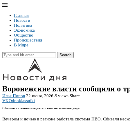
Главная
Новости
Политика
Экономика
Общество
Происшествия
В Мире
Search
Воронежские власти сообщили о т
Илья Попов
22 июня, 2026
8
views
Share
VK
Odnoklassniki
Обломки и госпитализация: что известно о ночном ударе
Вечером и ночью в регионе работала система ПВО. Сбивали неско