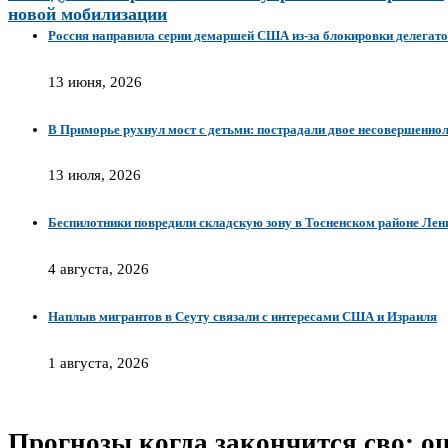
новой мобилизации
Россия направила серии демаршей США из-за блокировки делегато
13 июня, 2026
В Приморье рухнул мост с детьми: пострадали двое несовершенно
13 июля, 2026
Беспилотники повредили складскую зону в Тосненском районе Лен
4 августа, 2026
Наплыв мигрантов в Сеуту связали с интересами США и Израиля
1 августа, 2026
Прогнозы когда закончится сво: оц