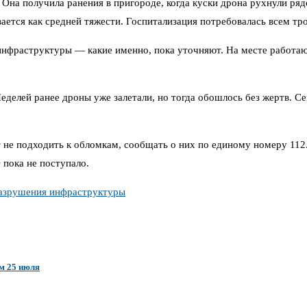
. Она получила ранения в пригороде, когда куски дрона рухнули р
ается как средней тяжести. Госпитализация потребовалась всем тр
 инфраструктуры — какие именно, пока уточняют. На месте работаю
еделей ранее дроны уже залетали, но тогда обошлось без жертв. Се
 не подходить к обломкам, сообщать о них по единому номеру 112
пока не поступало.
азрушения инфраструктуры
м 25 июля