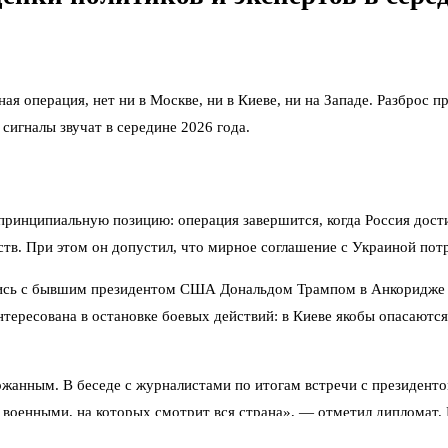
ная операция, нет ни в Москве, ни в Киеве, ни на Западе. Разброс
 сигналы звучат в середине 2026 года.
инципиальную позицию: операция завершится, когда Россия достиг
ств. При этом он допустил, что мирное соглашение с Украиной пот
ись с бывшим президентом США Дональдом Трампом в Анкоридже на
интересована в остановке боевых действий: в Киеве якобы опасаютс
анным. В беседе с журналистами по итогам встречи с президентом 
и военными, на которых смотрит вся страна», — отметил дипломат.
Британией.