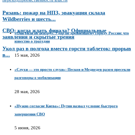
переход
Преемственность власти
Рязань: пожар на НПЗ, эвакуация склада
Wildberries и шесть...
СВО: когда ждать финала? Официальные
«Они били по центру». Удар по древнейшему городу России: что
заявления и скрытые трения
известно о трагедии
Укол раз в полгода вместо горсти таблеток: прорыв
в...
15 мая, 2026
«Слухи — это просто слухи»: Песков и Медведев разом пресекли
разговоры о мобилизации
28 мая, 2026
«Нужно согласие Киева»: Путин назвал условие быстрого
завершения СВО
5 июня, 2026