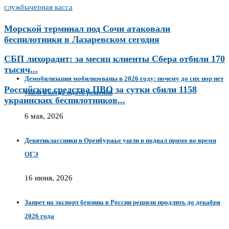
службы
черная касса
Морской терминал под Сочи атаковали
беспилотники в Лазаревском сегодня
СБП лихорадит: за месяц клиенты Сбера отбили 170
тысяч...
Демобилизация мобилизованы в 2026 году: почему до сих пор нет
Российские средства ПВО за сутки сбили 1158
указа и когда ждать решений
украинских беспилотников...
6 мая, 2026
Девятиклассники в Оренбуржье ушли в подвал прямо во время
ОГЭ
16 июня, 2026
Запрет на экспорт бензина в России решили продлить до декабря
2026 года