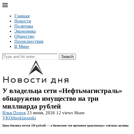
Главная
Новости
Политика
Экономика
Общество
Происшествия
В Мире
Search
У владельца сети «Нефтьмагистраль»
обнаружено имущество на три
миллиарда рублей
Илья Попов
23 июня, 2026
12
views
Share
VK
Odnoklassniki
Цена бензина почти 110 рублей — а бизнесмен тем временем приумножал элитные активы