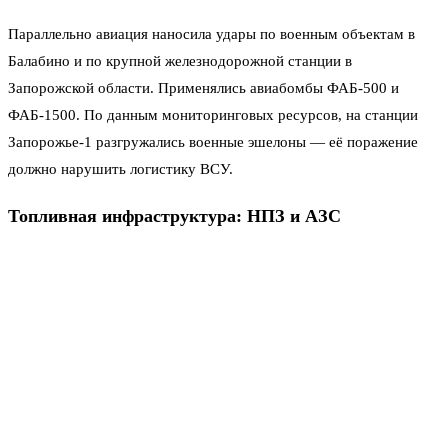
Параллельно авиация наносила удары по военным объектам в
Балабино и по крупной железнодорожной станции в
Запорожской области. Применялись авиабомбы ФАБ-500 и
ФАБ-1500. По данным мониторинговых ресурсов, на станции
Запорожье-1 разгружались военные эшелоны — её поражение
должно нарушить логистику ВСУ.
Топливная инфраструктура: НПЗ и АЗС
Утром 21 июня удар пришёлся по нефтеперерабатывающему
заводу в посёлке Губиниха Днепропетровской области. Это один
из ключевых поставщиков топлива в регионе. На территории
предприятия уничтожены подъездные железнодорожные пути и
стоянка бензовозов. Кроме того, зафиксированы удары по
автозаправочным станциям в Одесской области и по трассе
Днепропетровск — Никополь. По ней идёт основной поток