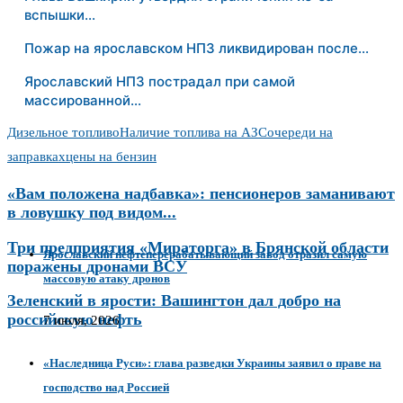
вспышки…
Пожар на ярославском НПЗ ликвидирован после…
Ярославский НПЗ пострадал при самой
массированной…
Дизельное топливо
Наличие топлива на АЗС
очереди на
заправках
цены на бензин
«Вам положена надбавка»: пенсионеров заманивают
в ловушку под видом...
Три предприятия «Мираторга» в Брянской области
Ярославский нефтеперерабатывающий завод отразил самую
поражены дронами ВСУ
массовую атаку дронов
Зеленский в ярости: Вашингтон дал добро на
российскую нефть
7 июля, 2026
«Наследница Руси»: глава разведки Украины заявил о праве на
господство над Россией