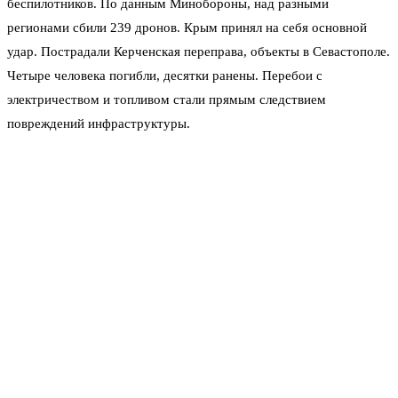
беспилотников. По данным Минобороны, над разными
регионами сбили 239 дронов. Крым принял на себя основной
удар. Пострадали Керченская переправа, объекты в Севастополе.
Четыре человека погибли, десятки ранены. Перебои с
электричеством и топливом стали прямым следствием
повреждений инфраструктуры.
Власти полуострова приняли решение приостановить приём
детей в летние лагеря до 1 сентября. Это не бюрократическая
формальность — сигнал о том, что угроза системная. Киев
открыто говорит о стратегии изоляции Крыма: бить по мостам,
бензовозам, портам, чтобы превратить полуостров в «остров».
Замкнуть логистику, парализовать снабжение.
Что может изменить Суровикин
Его опыт уникален. Афганистан, Сирия, командование ВКС,
руководство объединённой группировкой в 2022 году — тогда