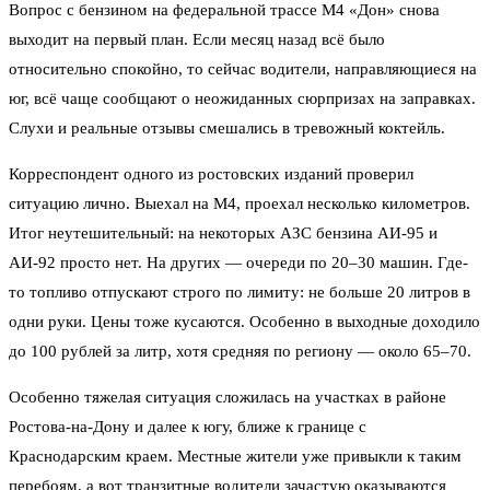
Вопрос с бензином на федеральной трассе М4 «Дон» снова
выходит на первый план. Если месяц назад всё было
относительно спокойно, то сейчас водители, направляющиеся на
юг, всё чаще сообщают о неожиданных сюрпризах на заправках.
Слухи и реальные отзывы смешались в тревожный коктейль.
Корреспондент одного из ростовских изданий проверил
ситуацию лично. Выехал на М4, проехал несколько километров.
Итог неутешительный: на некоторых АЗС бензина АИ-95 и
АИ-92 просто нет. На других — очереди по 20–30 машин. Где-
то топливо отпускают строго по лимиту: не больше 20 литров в
одни руки. Цены тоже кусаются. Особенно в выходные доходило
до 100 рублей за литр, хотя средняя по региону — около 65–70.
Особенно тяжелая ситуация сложилась на участках в районе
Ростова-на-Дону и далее к югу, ближе к границе с
Краснодарским краем. Местные жители уже привыкли к таким
перебоям, а вот транзитные водители зачастую оказываются