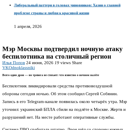
Либеральный паттерн в головах чиновников: Хазин о главной
проблеме страны и любви к красивой жизни
1 апреля, 2026
Мэр Москвы подтвердил ночную атаку
беспилотника на столичный регион
Илья Попов
24 июня, 2026
19
views
Share
VK
Odnoklassniki
Всего один дрон — но тревога не стихает: что известно о ночном налёте
Беспилотник ликвидировали средства противовоздушной
обороны сегодня ночью. Об этом сообщил Сергей Собянин.
Запись в его Telegram-канале появилась около четырёх утра. Мэр
уточнил: украинский БПЛА сбили на подлёте к Москве. Жертв и
разрушений нет. На месте работают оперативные службы.
Система ПВО сработала штатно. Дрон шёл со стороны южных