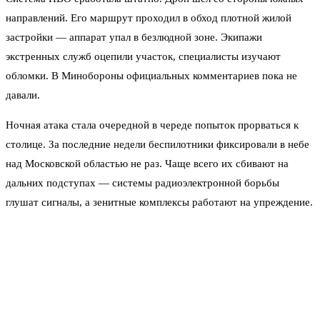
направлений. Его маршрут проходил в обход плотной жилой
застройки — аппарат упал в безлюдной зоне. Экипажи
экстренных служб оцепили участок, специалисты изучают
обломки. В Минобороны официальных комментариев пока не
давали.
Ночная атака стала очередной в череде попыток прорваться к
столице. За последние недели беспилотники фиксировали в небе
над Московской областью не раз. Чаще всего их сбивают на
дальних подступах — системы радиоэлектронной борьбы
глушат сигналы, а зенитные комплексы работают на упреждение.
Именно за счёт эшелонированной обороны удаётся избежать
ударов по городу.
Собянин оперативно оповестил жителей: ещё до финала разбора
поломанных машин и дронов. Это уже привычная практика —
мэр столицы каждый раз выходит в эфир или пишет в соцсетях.