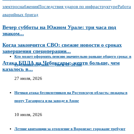
электроснабжения
Последствия ударов по инфраструктуре
Работа
аварийных бригад
Вечер субботы на Южном Урале: три часа под
знаком...
Когда закончится СВО: свежие новости о сроках
завершения спецоперации...
Кто может оформить пенсию значительно раньше общего срока: в
Атака БПЛА на Чебоксары: жертв больше, чем
отдельных случаях — уже в 45–50 лет
казалось в...
27 июля, 2026
Ночная атака беспилотников на Ростовскую область: пожары в
порту Таганрога и на заводе в Азове
10 июля, 2026
Летние квитанции за отопление в Воронеже: горожане требуют