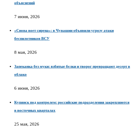
объяснений
7 июня, 2026
«Снова воет сирена»: в Чувашии объявили угрозу атаки
беспилотников ВСУ
8 мая, 2026
Запеканка без муки: взбитые белки и творог превращают десерт в
облако
6 июня, 2026
Купянск под контролем: российские подразделения закрепляются
в восточных кварталах
25 мая, 2026