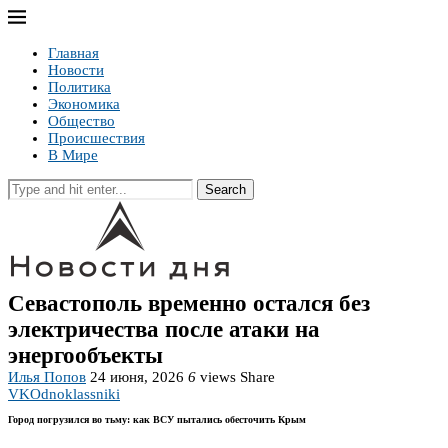
Главная
Новости
Политика
Экономика
Общество
Происшествия
В Мире
Search
Севастополь временно остался без
электричества после атаки на
энергообъекты
Илья Попов
24 июня, 2026
6
views
Share
VK
Odnoklassniki
Город погрузился во тьму: как ВСУ пытались обесточить Крым