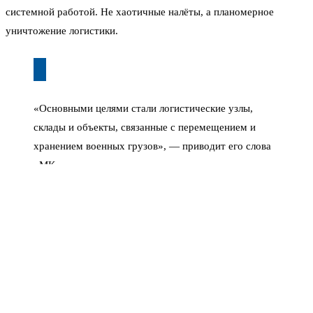
системной работой. Не хаотичные налёты, а планомерное
уничтожение логистики.
«Основными целями стали логистические узлы,
склады и объекты, связанные с перемещением и
хранением военных грузов», — приводит его слова
«МК».
В Сумской области били по пунктам временной дислокации,
складам боеприпасов и узлам управления приграничными
операциями. Черниговская — база для подготовки диверсионных
групп: там размещены элементы разведки и инфраструктура
операторов БПЛА. Харьковская область — ремонтные
предприятия, учебные центры, резервы. Через
Днепропетровскую идёт снабжение Донбасса и Запорожья —