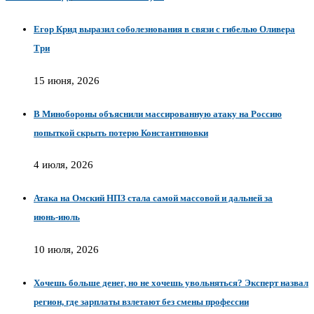
Егор Крид выразил соболезнования в связи с гибелью Оливера
Три
15 июня, 2026
В Минобороны объяснили массированную атаку на Россию
попыткой скрыть потерю Константиновки
4 июля, 2026
Атака на Омский НПЗ стала самой массовой и дальней за
июнь‑июль
10 июля, 2026
Хочешь больше денег, но не хочешь увольняться? Эксперт назвал
регион, где зарплаты взлетают без смены профессии