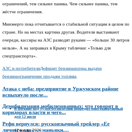
ограничений, тем сильнее паника. Чем сильнее паника, тем
жёстче ограничения.
Минэнерго пока отчитывается о стабильной ситуации в целом по
стране. Но на местах картина другая. Водители выстаивают
очереди, кассиры на АЗС разводят руками — «больше 30 литров
нельзя». А на заправках в Крыму таблички: «Только для
спецтранспорта».
АЗС и потребители
Дефицит бензина
нормы выдачи
бензина
ограничение продажи топлива
Атака с неба: предприятие в Уржумском районе
вспыхнуло после...
Демобилизация мобилизованных: что говорят в
В Щекино под Тулой беспилотник повредил многоквартирный
коридорах власти и чего...
дом 12 июля
Рефн вернулся: русскоязычный трейлер «Ее
личного ада» — маньяки,...
12 июля, 2026