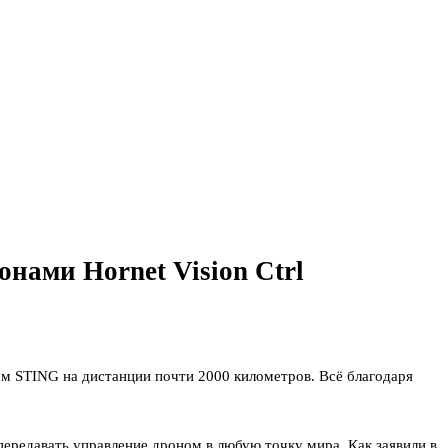
нами Hornet Vision Ctrl
ом STING на дистанции почти 2000 километров. Всё благодаря
 передавать управление дроном в любую точку мира. Как заявили в