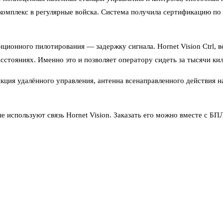
мплекс в регулярные войска. Система получила сертификацию по
ционного пилотирования — задержку сигнала. Hornet Vision Ctrl, в
сстояниях. Именно это и позволяет оператору сидеть за тысячи ки
кция удалённого управления, антенна всенаправленного действия н
используют связь Hornet Vision. Заказать его можно вместе с БП
емы, где каждый элемент заточен под единое управление.
 управлять дроном в зоне боевых действий, оператору нужно было
лот может работать из глубокого тыла, из другой страны, с любого 
льность. Это означает, что комплекс прошёл проверку на совмест
взять его на вооружение без дополнительных доработок.
а рубежа делает пилотов практически неуязвимыми для ответного уд