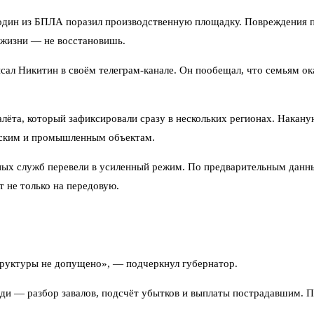
 один из БПЛА поразил производственную площадку. Повреждения п
е жизни — не восстановишь.
ал Никитин в своём телеграм-канале. Он пообещал, что семьям о
лёта, который зафиксировали сразу в нескольких регионах. Накану
нским и промышленным объектам.
нных служб перевели в усиленный режим. По предварительным дан
 не только на передовую.
уктуры не допущено», — подчеркнул губернатор.
и — разбор завалов, подсчёт убытков и выплаты пострадавшим. По