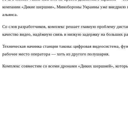
компании «Дикие шершни», Минобороны Украины уже внедрило ко
альянса.
Со слов разработчиков, комплекс решает главную проблему дистан
качество видео, надёжную связь и низкую задержку на больших ра
Техническая начинка станции такова: цифровая видеосистема, фун
рабочее место оператора — хоть из другого полушария.
Комплекс совместим со всеми дронами «Диких шершней», которые 
Digital 10. То есть это не просто станция — это часть целой сист
Появление такой технологии меняет правила игры. Раньше, чтобы
бы в зоне устойчивого радиосигнала. Теперь этот барьер снят. Пи
В компании подчёркивают: сертификация НАТО — не просто форма
управления огнём. Силы обороны НАТО, если потребуется, могут 
Правда, есть и обратная сторона. Дистанционное управление из-з