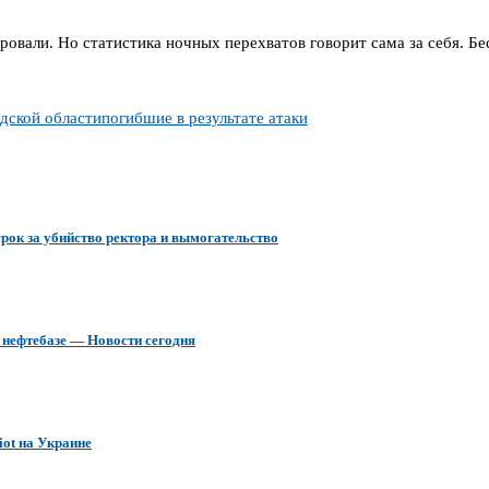
овали. Но статистика ночных перехватов говорит сама за себя. Б
дской области
погибшие в результате атаки
ок за убийство ректора и вымогательство
 нефтебазе — Новости сегодня
iot на Украине