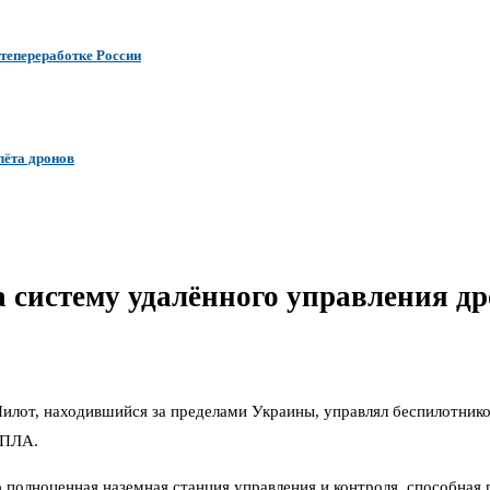
тепереработке России
лёта дронов
систему удалённого управления дро
 Пилот, находившийся за пределами Украины, управлял беспилотник
БПЛА.
то полноценная наземная станция управления и контроля, способная