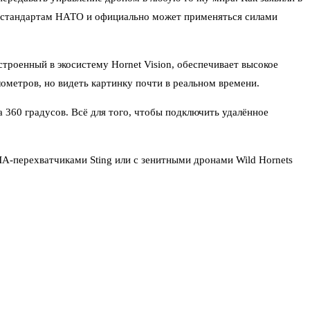
 стандартам НАТО и официально может применяться силами
строенный в экосистему Hornet Vision, обеспечивает высокое
лометров, но видеть картинку почти в реальном времени.
а 360 градусов. Всё для того, чтобы подключить удалённое
ЛА-перехватчиками Sting или с зенитными дронами Wild Hornets
 находиться рядом — часто в пределах прямой видимости или хотя
континента. И его боевая эффективность не снижается.
имость с альянсовскими стандартами связи, шифрования и
ара. Пока система ПВО охотится за дроном, тот, кто его ведёт,