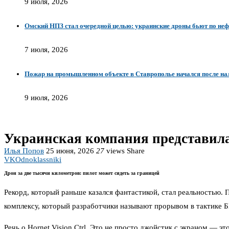
9 июля, 2026
Омский НПЗ стал очередной целью: украинские дроны бьют по неф
7 июля, 2026
Пожар на промышленном объекте в Ставрополье начался после на
9 июля, 2026
Украинская компания представила 
Илья Попов
25 июня, 2026
27
views
Share
VK
Odnoklassniki
Дрон за две тысячи километров: пилот может сидеть за границей
Рекорд, который раньше казался фантастикой, стал реальностью.
комплексу, который разработчики называют прорывом в тактике 
Речь о Hornet Vision Ctrl. Это не просто джойстик с экраном — э