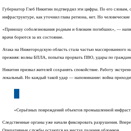
Губернатор Глеб Никитин подтвердил эти цифры. По его словам,
инфраструктуре, как уточнил глава региона, нет. Но человечески
«Приношу соболезнования родным и близким погибших», — напис
врачи борются за их состояние.
Атака на Нижегородскую область стала частью массированного на
прежняя: волны БПЛА, попытка прорвать ПВО, удары по гражда
Никитин призвал жителей сохранять спокойствие. Работу экстре
локальный. Но каждый такой удар — напоминание: война приходит
«Серьёзных повреждений объектов промышленной инфрастр
Следственные органы уже начали фиксировать разрушения. Вперед
Оперативные службы остаются на местах падения обломков.