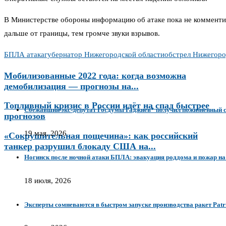
В Министерстве обороны информацию об атаке пока не комментир
дальше от границы, тем громче звуки взрывов.
БПЛА атака
губернатор Нижегородской области
обстрел Нижегоро
Мобилизованные 2022 года: когда возможна
демобилизация — прогнозы на...
Топливный кризис в России идёт на спад быстрее
Сбежавший экс-депутат Госдумы Гаджиев* получил пожизненный ср
прогнозов
19 мая, 2026
«Сокрушительная пощечина»: как российский
танкер разрушил блокаду США на...
Ногинск после ночной атаки БПЛА: эвакуация роддома и пожар на
18 июля, 2026
Эксперты сомневаются в быстром запуске производства ракет Patr