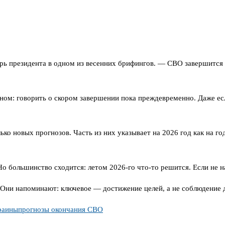
ь президента в одном из весенних брифингов. — СВО завершится то
дном: говорить о скором завершении пока преждевременно. Даже есл
ко новых прогнозов. Часть из них указывает на 2026 год как на г
 большинство сходится: летом 2026-го что-то решится. Если не на
 Они напоминают: ключевое — достижение целей, а не соблюдение 
раины
прогнозы окончания СВО