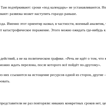
ю. Там подчёркивают: сроки «под календарь» не устанавливаются. Н
ивают: развязка может наступить гораздо раньше.
ода. Именно этот ориентир назвал, в частности, военный аналитик,
ят катастрофическое поражение. Этого можно ожидать где-нибудь к
 действий, а не на политическом графике. «Речь не идёт о том, что
 можно ждать перелома, после которого всё пойдёт по-другому».
из них ссылаются на истощение ресурсов одной из сторон, другие
ровать.
редставители не раз повторяли: никаких конкретных сроков нет, ц