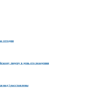
а сегодня
йскому лидеру в день его рождения
и над i расставлены