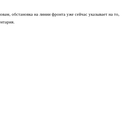
вам, обстановка на линии фронта уже сейчас указывает на то,
ентария.
итик Александр Артамонов, делает ставку на форсирование
на санитарную зону. Офицер Олег Иванников, например, ещё в
трофических потерях ВСУ под Покровском и Купянском, где было
 стали российские беспилотники «Герань-2». Способность этих
мментарии чётко обозначил границу: гадать не нужно, нужно
я СВО