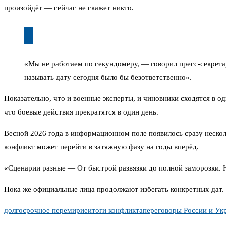
произойдёт — сейчас не скажет никто.
«Мы не работаем по секундомеру, — говорил пресс-секретар
называть дату сегодня было бы безответственно».
Показательно, что и военные эксперты, и чиновники сходятся в о
что боевые действия прекратятся в один день.
Весной 2026 года в информационном поле появилось сразу несколь
конфликт может перейти в затяжную фазу на годы вперёд.
«Сценарии разные — От быстрой развязки до полной заморозки. Но
Пока же официальные лица продолжают избегать конкретных дат.
долгосрочное перемирие
итоги конфликта
переговоры России и Ук