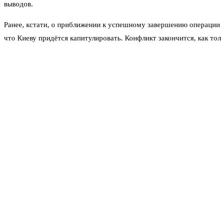
выводов.
Ранее, кстати, о приближении к успешному завершению операции 
что Киеву придётся капитулировать. Конфликт закончится, как то
При этом военные эксперты расходятся в оценках того, что имен
Днепра. Якобы именно выход к реке станет ключом к успеху и п
прошлом году говорил о том, что буферная зона должна проходит
брошено даже секретное оружие.
В западных аналитических кругах тоже не сидят сложа руки. Там,
БПЛА обнаруживать цели на ходу — и неподвижные, и движущиес
Пока же всё упирается в один простой вопрос: кто, когда и на ос
считать. И держать реальные цифры при себе, пока они не станут
военно-аналитические прогнозы
заявления Кремля и Минобороны
Девальвацию отменили? Доллар по 76. А что с
акциями?