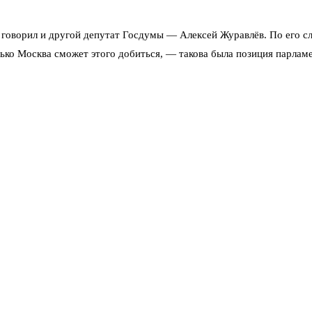
говорил и другой депутат Госдумы — Алексей Журавлёв. По его сло
лько Москва сможет этого добиться, — такова была позиция парлам
но может стать тем самым переломным моментом. Кто-то, как анал
озволит сдержать дальнейшее расширение НАТО. Другие указывают 
ь и по Днепру, и по Сумской области. И приводил данные о катас
 к примеру, считают, что серьёзным аргументом в пользу перелома
я — может принципиально изменить расклад, полагают на Западе.
новании каких данных делает прогноз. Депутат Колесник в своём ко
 очевидными для всех.
оценка ситуации на линии соприкосновения
перспективы завершени