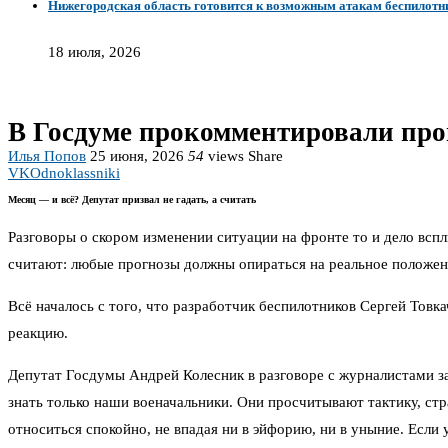
Нижегородская область готовится к возможным атакам беспилотн
18 июля, 2026
В Госдуме прокомментировали про
Илья Попов
25 июня, 2026
54
views
Share
VK
Odnoklassniki
Месяц — и всё? Депутат призвал не гадать, а считать
Разговоры о скором изменении ситуации на фронте то и дело вспл
считают: любые прогнозы должны опираться на реальное положени
Всё началось с того, что разработчик беспилотников Сергей Товк
реакцию.
Депутат Госдумы Андрей Колесник в разговоре с журналистами за
знать только наши военачальники. Они просчитывают тактику, ст
относиться спокойно, не впадая ни в эйфорию, ни в уныние. Если