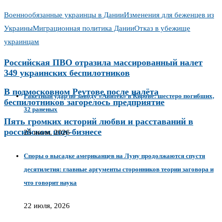
Военнообязанные украинцы в Дании
Изменения для беженцев из
Украины
Миграционная политика Дании
Отказ в убежище
украинцам
Российская ПВО отразила массированный налет
349 украинских беспилотников
В подмосковном Реутове после налёта
Ракетный удар по заводу «Авитек» в Кирове: шестеро погибших,
беспилотников загорелось предприятие
32 раненых
Пять громких историй любви и расставаний в
российском шоу-бизнесе
25 июля, 2026
Споры о высадке американцев на Луну продолжаются спустя
десятилетия: главные аргументы сторонников теории заговора и
что говорит наука
22 июля, 2026