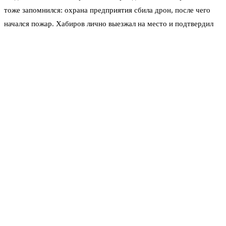
тоже запомнился: охрана предприятия сбила дрон, после чего
начался пожар. Хабиров лично выезжал на место и подтвердил
атаку.
«Оперативные службы делают всё необходимое.
Пожарные расчёты уже приступили к ликвидации»,
— написал Хабиров в своём телеграм-канале.
Сейчас над Уфой стоит гул — то ли работают системы ПВО, то
ли РЭБ глушит сигналы. Жители ближайших кварталов
сообщают о хлопках. Кто-то записывает видео с балконов: в небе
заметны вспышки. Официальных данных о разрушениях и
пострадавших пока нет. МЧС республики ограничилось
коротким комментарием: «Угроза сохраняется, соблюдайте меры
безопасности».