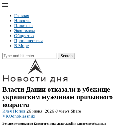
Главная
Новости
Политика
Экономика
Общество
Происшествия
В Мире
Search
Власти Дании отказали в убежище
украинским мужчинам призывного
возраста
Илья Попов
26 июня, 2026
8
views
Share
VK
Odnoklassniki
Больше не спрятаться: Копенгаген закрывает лазейку для военнообязанных