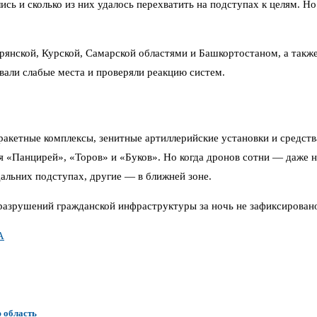
сь и сколько из них удалось перехватить на подступах к целям. Н
 Брянской, Курской, Самарской областями и Башкортостаном, а та
вали слабые места и проверяли реакцию систем.
ракетные комплексы, зенитные артиллерийские установки и средст
ля «Панцирей», «Торов» и «Буков». Но когда дронов сотни — даже
альних подступах, другие — в ближней зоне.
разрушений гражданской инфраструктуры за ночь не зафиксирован
А
 область