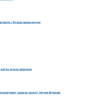
т и крем с белым шоколадом
 когда ждать перемен
 легковушку зажало между двумя фурами