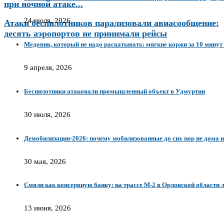
при ночной атаке...
24 июля, 2026
Атаки беспилотников парализовали авиасообщение:
десять аэропортов не принимали рейсы
Медовик, который не надо раскатывать: мягкие коржи за 10 мину
9 апреля, 2026
Беспилотники атаковали промышленный объект в Удмуртии
30 июля, 2026
Демобилизация-2026: почему мобилизованные до сих пор не дома и
30 мая, 2026
Смяли как консервную банку: на трассе М-2 в Орловской области
13 июня, 2026