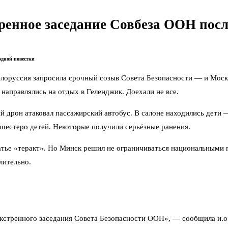
нное заседание Совбеза ООН после 
одной повестки
елоруссия запросила срочный созыв Совета Безопасности — и Моск
 направлялись на отдых в Геленджик. Доехали не все.
дрон атаковал пассажирский автобус. В салоне находились дети 
шестеро детей. Некоторые получили серьёзные ранения.
татье «теракт». Но Минск решил не ограничиваться национальными
лительно.
экстренного заседания Совета Безопасности ООН», — сообщила и.о