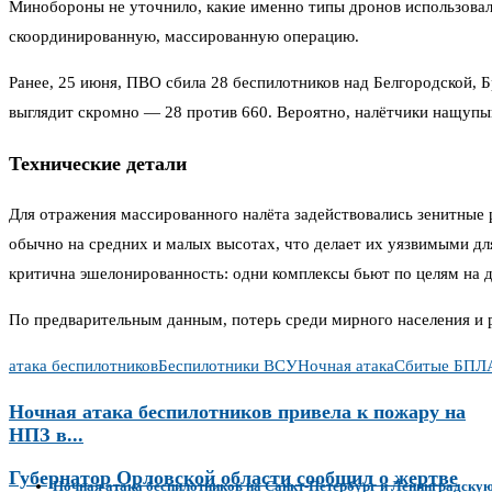
Минобороны не уточнило, какие именно типы дронов использовали
скоординированную, массированную операцию.
Ранее, 25 июня, ПВО сбила 28 беспилотников над Белгородской,
выглядит скромно — 28 против 660. Вероятно, налётчики нащупы
Технические детали
Для отражения массированного налёта задействовались зенитные 
обычно на средних и малых высотах, что делает их уязвимыми д
критична эшелонированность: одни комплексы бьют по целям на д
По предварительным данным, потерь среди мирного населения и 
атака беспилотников
Беспилотники ВСУ
Ночная атака
Сбитые БПЛ
Ночная атака беспилотников привела к пожару на
НПЗ в...
Губернатор Орловской области сообщил о жертве
Ночная атака беспилотников на Санкт-Петербург и Ленинградскую