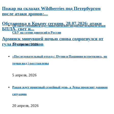
Пожар на складах Wildberries под Петербургом
после атаки дронов:...
Обстановка в Крыму сегодня, 28.07.2026: атаки
«В тылу готовится ад»: николаевское подполье вскрыло план
БПЛА, свет и...
СБУ на сотни диверсий в России
Армянск минувшей ночью снова содрогнулся от
гула беспилотников
27 апреля, 2026
«Последовательный отход»: Путин и Пашинян встретились, но
точки над i расставлены
5 апреля, 2026
Раков ждет приятный семейный день, а Девы прояснят давнюю
ситуацию
20 апреля, 2026