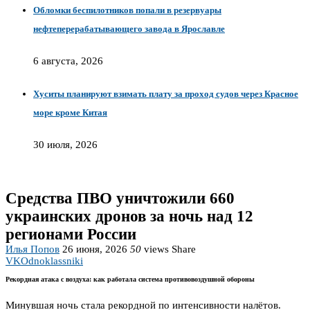
Обломки беспилотников попали в резервуары
нефтеперерабатывающего завода в Ярославле
6 августа, 2026
Хуситы планируют взимать плату за проход судов через Красное
море кроме Китая
30 июля, 2026
Средства ПВО уничтожили 660
украинских дронов за ночь над 12
регионами России
Илья Попов
26 июня, 2026
50
views
Share
VK
Odnoklassniki
Рекордная атака с воздуха: как работала система противовоздушной обороны
Минувшая ночь стала рекордной по интенсивности налётов.