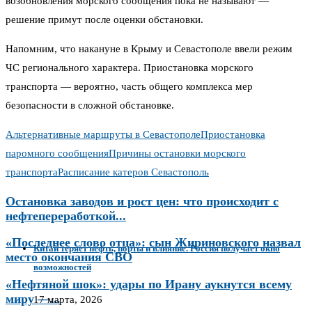
возобновления морского сообщения пока не называют —
решение примут после оценки обстановки.
Напомним, что накануне в Крыму и Севастополе ввели режим
ЧС регионального характера. Приостановка морского
транспорта — вероятно, часть общего комплекса мер
безопасности в сложной обстановке.
Альтернативные маршруты в Севастополе
Приостановка
паромного сообщения
Причины остановки морского
транспорта
Расписание катеров Севастополь
Остановка заводов и рост цен: что происходит с
нефтепереработкой...
«Последнее слово отца»: сын Жириновского назвал
Китай теряет нефть, порты и влияние. Россия получает окно
место окончания СВО
возможностей
«Нефтяной шок»: удары по Ирану аукнутся всему
миру —...
17 марта, 2026