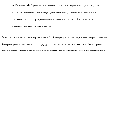
«Режим ЧС регионального характера вводится для
оперативной ликвидации последствий и оказания
помощи пострадавшим», — написал Аксёнов в
своём телеграм-канале.
Что это значит на практике? В первую очередь — упрощение
бюрократических процедур. Теперь власти могут быстрее
выделять материальную помощь гражданам, чьё имущество
пострадало. А также оперативно задействовать резервные
фонды на восстановление энергетики, водоснабжения и дорог.
Всё то, что в обычном режиме требует долгих согласований,
теперь будет решаться в ускоренном порядке.
На полуострове уже развёрнуты круглосуточные оперативные
штабы. Коммунальщики латают линии электропередач и сети
водоснабжения в пострадавших районах. Сотрудники МЧС
мониторят обстановку — ситуация под контролем, но