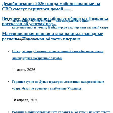
Демобилизация-2026: когда мобилизованные на
СВО смогут вернуться домой —...
Весеннее наступление набирает обороты: Подоляка
«Поехали!»: 65 лет спустя — как поздравить с Днём
рассказал об успехах под...
космонавтики и почему Байконур до сих пор наш главный старт
Массированная ночная атака накрыла западные
регионы: Псковская область впервые
12 апреля, 2026
Пожар в порту Таганрога после ночной атаки беспилотников
ликвидируют экстренные службы
11 июля, 2026
Горящее судно на Дунае и разгром логистики: как российские
удары бьют по военному снабжению Украины
18 апреля, 2026
Ротация мобилизованных: что говорят в Госдуме и почему ответа