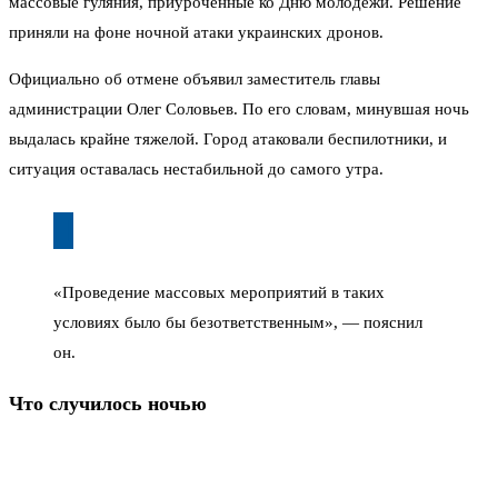
массовые гуляния, приуроченные ко Дню молодежи. Решение
приняли на фоне ночной атаки украинских дронов.
Официально об отмене объявил заместитель главы
администрации Олег Соловьев. По его словам, минувшая ночь
выдалась крайне тяжелой. Город атаковали беспилотники, и
ситуация оставалась нестабильной до самого утра.
«Проведение массовых мероприятий в таких
условиях было бы безответственным», — пояснил
он.
Что случилось ночью
Точное число дронов, залетевших в небо над Новомосковском,
не раскрывают. Известно, что часть из них удалось сбить.