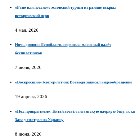
«Рано или поздно»: эстонский туризм к границе вскрыл
исторический нерв
4 мая, 2026
Ночь дронов: Ленобласть пережила массовый налёт
беспилотников
7 июня, 2026
«Воскресший» блогер-летчик Воевода записал видеообращение
19 апреля, 2026
«Под прикрытием»: Китай возвёл гигантскую ядерную базу, пока
Запад смотрел на Украину
8 июня, 2026