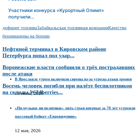
Участники конкурса «Курортный Олимп»
получили…
дефицит топлива
Забайкальская топливная компания
Качество
бензина
цены на бензин
Нефтяной терминал в Кировском районе
Петербурга попал под удар...
Воронежские власти сообщили о трёх пострадавших
после атаки
В Ярославле утром включили сирены из‑за угрозы атаки дронов
Восемь человек погибли при налёте беспилотников
на склады Wildberries...
16 июля, 2026
«Ни музыки, ни политики»: пять стран впервые за 70 лет устроили
массовый бойкот «Евровидению»
12 мая, 2026