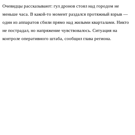
Очевидцы рассказывают: гул дронов стоял над городом не
меньше часа. В какой-то момент раздался протяжный взрыв —
один из аппаратов сбили прямо над жилыми кварталами. Никто
не пострадал, но напряжение чувствовалось. Ситуация на
контроле оперативного штаба, сообщил глава региона.
Почему именно эти точки? Военные эксперты связывают выбор
целей с попыткой Киева повредить приграничную логистику и
транспортные узлы. Но на этот раз все дроны перехватили на
подлёте. Ни одна цель до земли не долетела.
По степени массированности эта ночь стала рекордной за
последние дни — никогда ещё одновременно не запускали такое
количество аппаратов. Однако, как заявил губернатор, службы
работают в усиленном режиме и готовы к повторным налётам.
«Силы ПВО сработали профессионально, — говорится в
сообщении Юрия Слюсаря. — Угрозы населению нет. Все