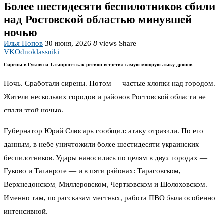
Более шестидесяти беспилотников сбили
над Ростовской областью минувшей
ночью
Илья Попов
30 июня, 2026
8
views
Share
VK
Odnoklassniki
Сирены в Гуково и Таганроге: как регион встретил самую мощную атаку дронов
Ночь. Сработали сирены. Потом — частые хлопки над городом.
Жители нескольких городов и районов Ростовской области не
спали этой ночью.
Губернатор Юрий Слюсарь сообщил: атаку отразили. По его
данным, в небе уничтожили более шестидесяти украинских
беспилотников. Удары наносились по целям в двух городах —
Гуково и Таганроге — и в пяти районах: Тарасовском,
Верхнедонском, Миллеровском, Чертковском и Шолоховском.
Именно там, по рассказам местных, работа ПВО была особенно
интенсивной.