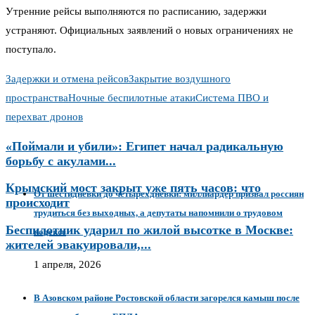
Утренние рейсы выполняются по расписанию, задержки
устраняют. Официальных заявлений о новых ограничениях не
поступало.
Задержки и отмена рейсов
Закрытие воздушного
пространства
Ночные беспилотные атаки
Система ПВО и
перехват дронов
«Поймали и убили»: Египет начал радикальную
борьбу с акулами...
Крымский мост закрыт уже пять часов: что
От шестидневки до четырехдневки: миллиардер призвал россиян
происходит
трудиться без выходных, а депутаты напомнили о трудовом
Беспилотник ударил по жилой высотке в Москве:
кодексе
жителей эвакуировали,...
1 апреля, 2026
В Азовском районе Ростовской области загорелся камыш после