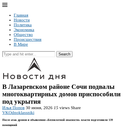
Главная
Новости
Политика
Экономика
Общество
Происшествия
В Мире
Search
В Лазаревском районе Сочи подвалы
многоквартирных домов приспособили
под укрытия
Илья Попов
30 июня, 2026
15
views
Share
VK
Odnoklassniki
После атак дронов и объявления «Беспилотной опасности» власти подготовили 139
помещений