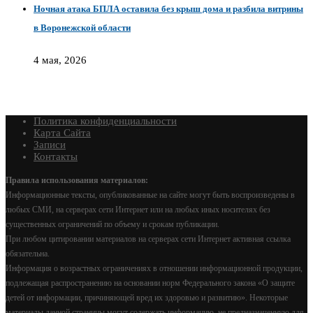
Ночная атака БПЛА оставила без крыш дома и разбила витрины
в Воронежской области
4 мая, 2026
Политика конфиденциальности
Карта Сайта
Записи
Контакты
Правила использования материалов:
Информационные тексты, опубликованные на сайте могут быть воспроизведены в
любых СМИ, на серверах сети Интернет или на любых иных носителях без
существенных ограничений по объему и срокам публикации.
При любом цитировании материалов на серверах сети Интернет активная ссылка
обязательна.
Информация о возрастных ограничениях в отношении информационной продукции,
подлежащая распространению на основании норм Федерального закона «О защите
детей от информации, причиняющей вред их здоровью и развитию». Некоторые
материалы данной страницы могут содержать информацию, не предназначенную для