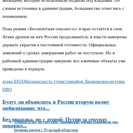
жильцами, которые использовали подвалы под кладовки. По
словам источника в администрации, большинство отнеслись с
пониманием.
Пока режим «Беспилотная опасность» в крае остаётся в силе.
Атаки дронов на юге России продолжаются, и власти намерены
держать укрытия в постоянной готовности. Официальных
заявлений о сроках завершения работ не поступало. Но в
районной администрации заверили: все ключевые объекты уже
приведены в порядок.
атака БПЛА
Безопасность туристов
район Лазаревское
системы
ПВО
Будут ли объявлять в России вторую волну
мобилизации: что...
Без пиджака, но с душой: Путин за секунду
«Прилетело» по соседям: украинские дроны атаковали два
покорил...
региона рядом с Тульской областью