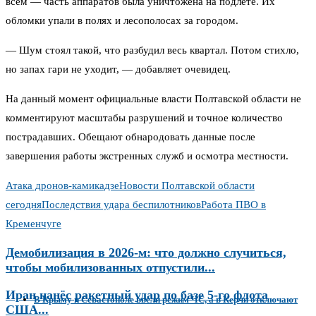
всем — часть аппаратов была уничтожена на подлете. Их
обломки упали в полях и лесополосах за городом.
— Шум стоял такой, что разбудил весь квартал. Потом стихло,
но запах гари не уходит, — добавляет очевидец.
На данный момент официальные власти Полтавской области не
комментируют масштабы разрушений и точное количество
пострадавших. Обещают обнародовать данные после
завершения работы экстренных служб и осмотра местности.
Атака дронов-камикадзе
Новости Полтавской области
сегодня
Последствия удара беспилотников
Работа ПВО в
Кременчуге
Демобилизация в 2026-м: что должно случиться,
чтобы мобилизованных отпустили...
Иран нанёс ракетный удар по базе 5-го флота
В Крыму и Севастополе ввели режим ЧС, а в Керчи отключают
США...