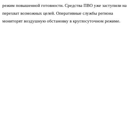
режим повышенной готовности. Средства ПВО уже заступили на
перехват возможных целей. Оперативные службы региона
мониторят воздушную обстановку в круглосуточном режиме.
Инструкции для жителей
Власти чётко обозначили, как вести себя при сигнале. Тем, кто
дома, рекомендовано уйти в коридор, ванную или кладовку —
туда, где нет окон. Если вы на улице, нужно зайти в ближайшее
капитальное здание или стационарное укрытие. Нельзя
оставаться на открытом пространстве и подходить к окнам.
— Главное — не паниковать и слушать оповещения, —
подчеркнул губернатор в своём обращении. — Все службы
работают, информация будет обновляться.
По данным оперативного штаба, на данный момент разрушений
и пострадавших не зафиксировано. Но угроза сохраняется.