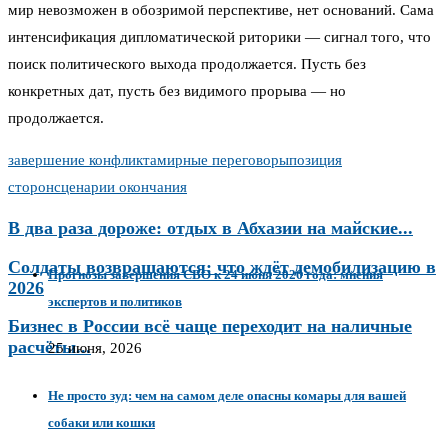
мир невозможен в обозримой перспективе, нет оснований. Сама
интенсификация дипломатической риторики — сигнал того, что
поиск политического выхода продолжается. Пусть без
конкретных дат, пусть без видимого прорыва — но
продолжается.
завершение конфликта
мирные переговоры
позиция
сторон
сценарии окончания
В два раза дороже: отдых в Абхазии на майские...
Солдаты возвращаются: что ждёт демобилизацию в
Прогнозы завершения СВО к 24 июня 2026 года: мнения
2026
экспертов и политиков
Бизнес в России всё чаще переходит на наличные
расчёты...
25 июня, 2026
Не просто зуд: чем на самом деле опасны комары для вашей
собаки или кошки