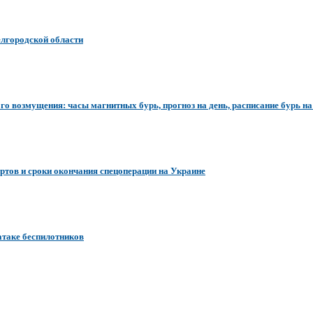
елгородской области
го возмущения: часы магнитных бурь, прогноз на день, расписание бурь на 
ертов и сроки окончания спецоперации на Украине
атаке беспилотников