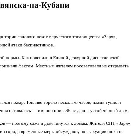
авянска-на-Кубани
рритории садового некоммерческого товарищества «Заря»,
нной атаки беспилотников.
мой нормы. Как пояснили в Единой дежурной диспетчерской
признали фактом. Местным жителям посоветовали не открывать
чался пожар. Топливо горело несколько часов, пламя тушили
ления оставались — именно они сейчас дают густой чёрный дым.
тков — поэтому сажа и дым тянутся к домам. Жители СНТ «Заря»
ции города временные меры обсуждают, но эвакуацию пока не