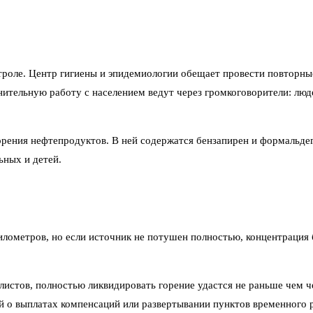
троле. Центр гигиены и эпидемиологии обещает провести повторны
ительную работу с населением ведут через громкоговорители: люд
рения нефтепродуктов. В ней содержатся бензапирен и формальдег
ьных и детей.
километров, но если источник не потушен полностью, концентрация
стов, полностью ликвидировать горение удастся не раньше чем чер
 о выплатах компенсаций или развертывании пунктов временного 