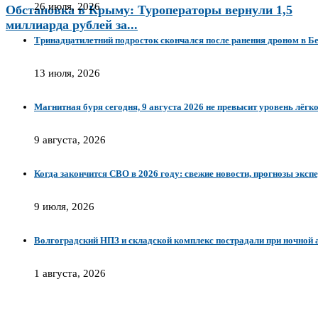
26 июля, 2026
Обстановка в Крыму: Туроператоры вернули 1,5
миллиарда рублей за...
Тринадцатилетний подросток скончался после ранения дроном в Б
13 июля, 2026
Магнитная буря сегодня, 9 августа 2026 не превысит уровень лёгко
9 августа, 2026
Когда закончится СВО в 2026 году: свежие новости, прогнозы эксп
9 июля, 2026
Волгоградский НПЗ и складской комплекс пострадали при ночной 
1 августа, 2026