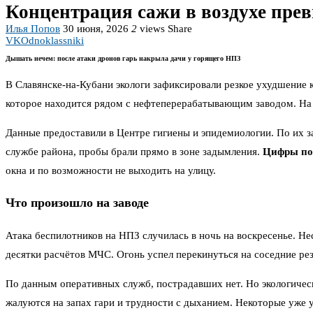
Концентрация сажи в воздухе пре
Илья Попов
30 июня, 2026
2
views
Share
VK
Odnoklassniki
Дышать нечем: после атаки дронов гарь накрыла дачи у горящего НПЗ
В Славянске-на-Кубани экологи зафиксировали резкое ухудшение
которое находится рядом с нефтеперерабатывающим заводом. На 
Данные предоставили в Центре гигиены и эпидемиологии. По их 
службе района, пробы брали прямо в зоне задымления.
Цифры по
окна и по возможности не выходить на улицу.
Что произошло на заводе
Атака беспилотников на НПЗ случилась в ночь на воскресенье. Не
десятки расчётов МЧС. Огонь успел перекинуться на соседние ре
По данным оперативных служб, пострадавших нет. Но экологическ
жалуются на запах гари и трудности с дыханием. Некоторые уже 