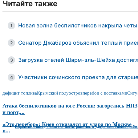
Читайте также
Новая волна беспилотников накрыла четы
1
Сенатор Джабаров объяснил теплый прие
2
Загрузка отелей Шарм-эль-Шейха достиг
3
Участники сочинского проекта для старш
4
дефицит топлива
Крымский полуостров
перебои с поставками
Ситу
Атака беспилотников на юге России: загорелись НПЗ
и порт,...
«Это перебор»: Киев отказался от удара по Москве
Кировский завод «Авитек» после ракетного удара возобновил рабо
и...