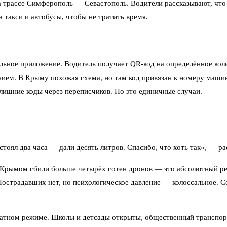
а трассе Симферополь — Севастополь. Водители рассказывают, что
 такси и автобусы, чтобы не тратить время.
ьное приложение. Водитель получает QR-код на определённое колич
нием. В Крыму похожая схема, но там код привязан к номеру машин
ишние коды через переписчиков. Но это единичные случаи.
стоял два часа — дали десять литров. Спасибо, что хоть так», — ра
Крымом сбили больше четырёх сотен дронов — это абсолютный реко
Пострадавших нет, но психологическое давление — колоссальное. 
татном режиме. Школы и детсады открыты, общественный транспорт