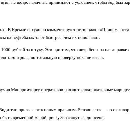
ствуют не везде, наличные принимают с условием, чтобы код был зар
пало. В Кремле ситуацию комментируют осторожно: «Принимаются 
асы на нефтебазах тают быстрее, чем их пополняют.
1000 рублей за штуку. Это при том, что литр бензина на заправке
ить контроль, но тотальную проверку пока не ввели.
ручил Минпромторгу оперативно наладить альтернативные маршрут
Водители привыкают к новым правилам. Бензин есть — но с оговор
 быть временной мерой, рискует затянуться до осени.