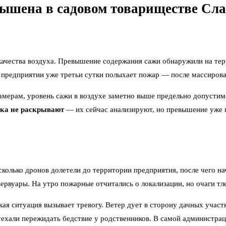
вышена в садовом товариществе Сл
 качества воздуха. Превышение содержания сажи обнаружили на те
предприятии уже третьи сутки полыхает пожар — после массирова
замерам, уровень сажи в воздухе заметно выше предельно допусти
ка не раскрывают
— их сейчас анализируют, но превышение уже 
сколько дронов долетели до территории предприятия, после чего на
зервуары. На утро пожарные отчитались о локализации, но очаги т
ая ситуация вызывает тревогу. Ветер дует в сторону дачных учас
уехали пережидать бедствие у родственников. В самой администра