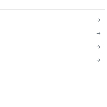
→
→
→
→