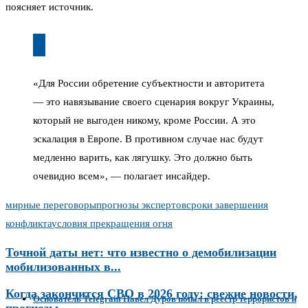
поясняет источник.
«Для России обретение субъектности и авторитета
— это навязывание своего сценария вокруг Украины,
который не выгоден никому, кроме России. А это
эскалация в Европе. В противном случае нас будут
медленно варить, как лягушку. Это должно быть
очевидно всем», — полагает инсайдер.
мирные переговоры
прогнозы экспертов
сроки завершения
конфликта
условия прекращения огня
Точной даты нет: что известно о демобилизации
мобилизованных в...
Когда закончится СВО в 2026 году: свежие новости,
Основатель Telegram Павел Дуров попал в реестр террористов и
прогнозы...