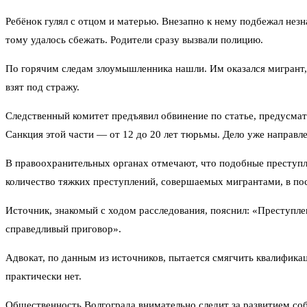
Ребёнок гулял с отцом и матерью. Внезапно к нему подбежал нез
тому удалось сбежать. Родители сразу вызвали полицию.
По горячим следам злоумышленника нашли. Им оказался мигрант, 
взят под стражу.
Следственный комитет предъявил обвинение по статье, предусма
Санкция этой части — от 12 до 20 лет тюрьмы. Дело уже направле
В правоохранительных органах отмечают, что подобные преступле
количество тяжких преступлений, совершаемых мигрантами, в посл
Источник, знакомый с ходом расследования, пояснил: «Преступлен
справедливый приговор».
Адвокат, по данным из источников, пытается смягчить квалифик
практически нет.
Общественность Волгограда внимательно следит за развитием соб