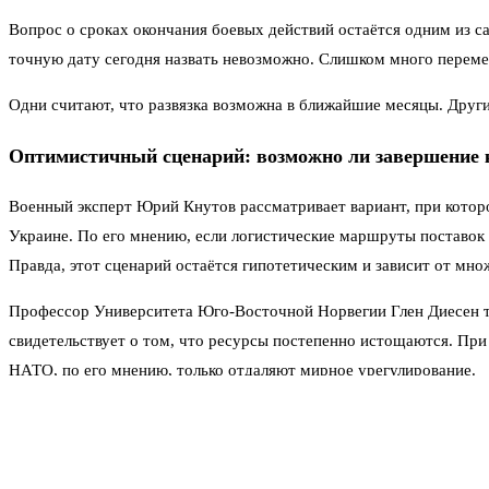
Вопрос о сроках окончания боевых действий остаётся одним из с
точную дату сегодня назвать невозможно. Слишком много переме
Одни считают, что развязка возможна в ближайшие месяцы. Други
Оптимистичный сценарий: возможно ли завершение 
Военный эксперт Юрий Кнутов рассматривает вариант, при котор
Украине. По его мнению, если логистические маршруты поставок
Правда, этот сценарий остаётся гипотетическим и зависит от мн
Профессор Университета Юго-Восточной Норвегии Глен Диесен то
свидетельствует о том, что ресурсы постепенно истощаются. При
НАТО, по его мнению, только отдаляют мирное урегулирование.
Военные цели как условие мира
Полковник в отставке, военный обозреватель Виктор Баранец свя