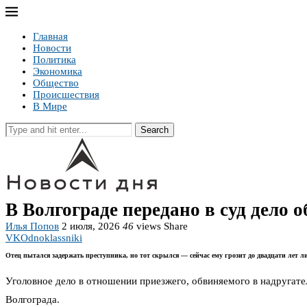
Главная
Новости
Политика
Экономика
Общество
Происшествия
В Мире
Search
В Волгограде передано в суд дело 
Илья Попов
2 июля, 2026
46
views
Share
VK
Odnoklassniki
Отец пытался задержать преступника, но тот скрылся — сейчас ему грозит до двадцати лет 
Уголовное дело в отношении приезжего, обвиняемого в надругател
Волгограда.