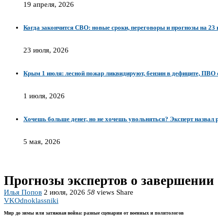
19 апреля, 2026
Когда закончится СВО: новые сроки, переговоры и прогнозы на 23
23 июля, 2026
Крым 1 июля: лесной пожар ликвидируют, бензин в дефиците, ПВО 
1 июля, 2026
Хочешь больше денег, но не хочешь увольняться? Эксперт назвал р
5 мая, 2026
Прогнозы экспертов о завершении 
Илья Попов
2 июля, 2026
58
views
Share
VK
Odnoklassniki
Мир до зимы или затяжная война: разные сценарии от военных и политологов