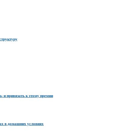
аструктуру
» и привязать к этому премии
гах в домашних условиях