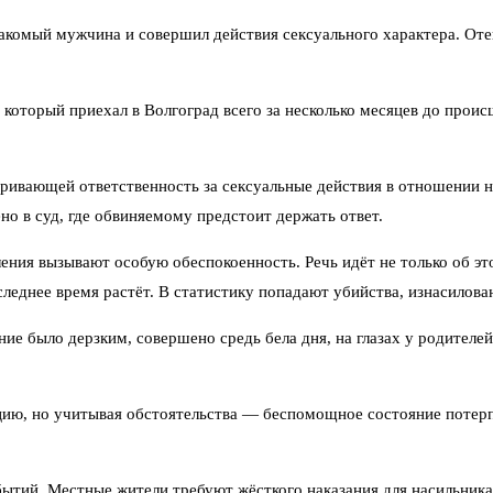
накомый мужчина и совершил действия сексуального характера. Оте
который приехал в Волгоград всего за несколько месяцев до прои
тривающей ответственность за сексуальные действия в отношении 
но в суд, где обвиняемому предстоит держать ответ.
ния вызывают особую обеспокоенность. Речь идёт не только об эт
еднее время растёт. В статистику попадают убийства, изнасилован
ие было дерзким, совершено средь бела дня, на глазах у родителе
ацию, но учитывая обстоятельства — беспомощное состояние потерп
ытий. Местные жители требуют жёсткого наказания для насильника