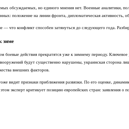
амых обсуждаемых, но единого мнения нет. Военные аналитики, по
нных: положение на линии фронта, дипломатическая активность, о
е — что конфликт способен затянуться до следующего года. Разби
к зиме
ом боевые действия прекратятся уже к зимнему периоду. Ключево
 вооружений будут существенно нарушены, украинская сторона ли
ожества внешних факторов.
же видит признаки приближения развязки. По его оценке, динамик
 этом эксперт критикует позицию европейских стран: заявления о
зывает перспективы окончания СВО прежде всего с достижением по