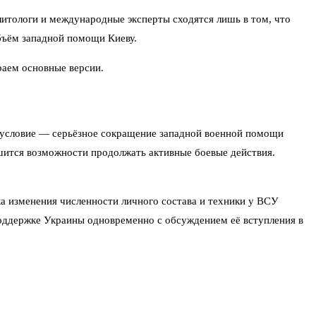
литологи и международные эксперты сходятся лишь в том, что
бъём западной помощи Киеву.
раем основные версии.
е условие — серьёзное сокращение западной военной помощи
шится возможности продолжать активные боевые действия.
а изменения численности личного состава и техники у ВСУ
 поддержке Украины одновременно с обсуждением её вступления в
ставленных военных целей. Он считает, что решающее значение