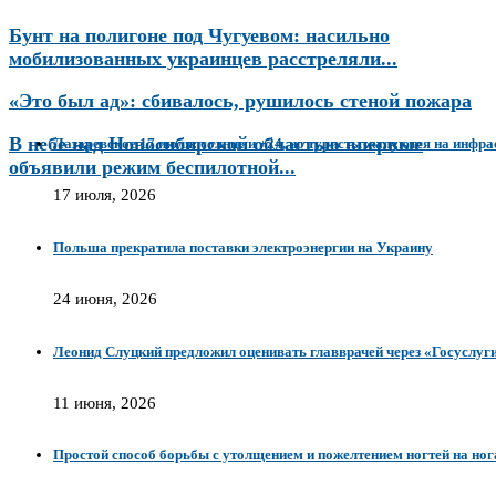
Бунт на полигоне под Чугуевом: насильно
мобилизованных украинцев расстреляли...
«Это был ад»: сбивалось, рушилось стеной пожара
В небе над Новосибирской областью впервые
Лазаревское 17 июля: солнце и +24, но туристы жалуются на инфр
объявили режим беспилотной...
17 июля, 2026
Польша прекратила поставки электроэнергии на Украину
24 июня, 2026
Леонид Слуцкий предложил оценивать главврачей через «Госуслуги
11 июня, 2026
Простой способ борьбы с утолщением и пожелтением ногтей на но