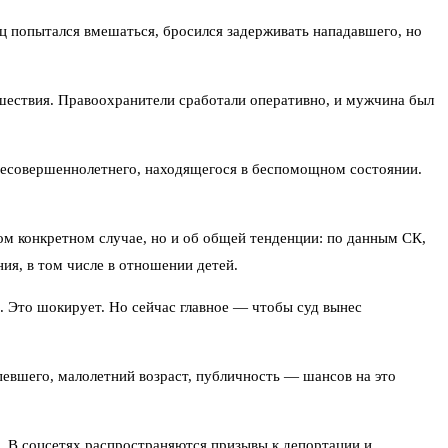
ц попытался вмешаться, бросился задерживать нападавшего, но
сшествия. Правоохранители сработали оперативно, и мужчина был
несовершеннолетнего, находящегося в беспомощном состоянии.
ом конкретном случае, но и об общей тенденции: по данным СК,
ия, в том числе в отношении детей.
й. Это шокирует. Но сейчас главное — чтобы суд вынес
евшего, малолетний возраст, публичность — шансов на это
. В соцсетях распространяются призывы к депортации и