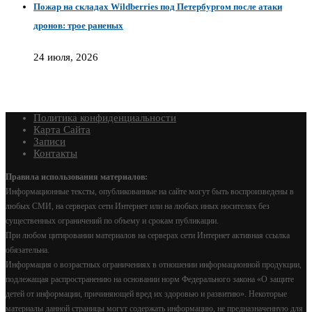
Пожар на складах Wildberries под Петербургом после атаки
дронов: трое раненых
24 июля, 2026
Политика конфиденциальности
Карта Сайта
Записи
Контакты
Правила использования материалов:
Информационные тексты, опубликованные на сайте могут быть воспроизведены в
любых СМИ, на серверах сети Интернет или на любых иных носителях без
существенных ограничений по объему и срокам публикации.
При любом цитировании материалов на серверах сети Интернет активная ссылка
обязательна.
Информация о возрастных ограничениях в отношении информационной продукции,
подлежащая распространению на основании норм Федерального закона «О защите
детей от информации, причиняющей вред их здоровью и развитию». Некоторые
материалы данной страницы могут содержать информацию, не предназначенную для