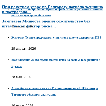
При ракетном ударе по Белгороду погибла женщина
Ночная атака дронов на Крым и прилегающие регионы оставила
и пострадала...
часть полуострова без света
Замглавы Минюста оценил сожительство без
штампа как фактор риска...
11 июля, 2026
Жителям Туапсе предложили укрытие: в школе развернули ПВР
29 апреля, 2026
Мобилизация-2026: слухи, факты и что на самом деле решили в
Кремле
28 мая, 2026
Атака беспилотников на юге России: загорелись НПЗ и порт, в
Таганроге объявили эвакуацию
10 июля, 2026