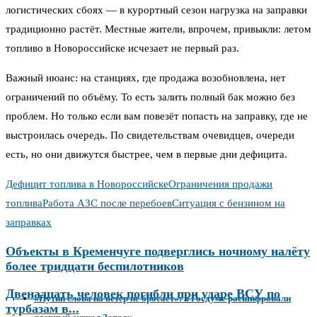
логистических сбоях — в курортный сезон нагрузка на заправки
традиционно растёт. Местные жители, впрочем, привыкли: летом
топливо в Новороссийске исчезает не первый раз.
Важный нюанс: на станциях, где продажа возобновлена, нет
ограничений по объёму. То есть залить полный бак можно без
проблем. Но только если вам повезёт попасть на заправку, где не
выстроилась очередь. По свидетельствам очевидцев, очереди
есть, но они движутся быстрее, чем в первые дни дефицита.
Дефицит топлива в Новороссийске
Ограничения продажи
топлива
Работа АЗС после перебоев
Ситуация с бензином на
заправках
Объекты в Кременчуге подверглись ночному налёту
более тридцати беспилотников
Двенадцать человек погибли при ударе ВСУ по
«Путин слова на ветер не бросает»: в Госдуме расшифровали
турбазам в...