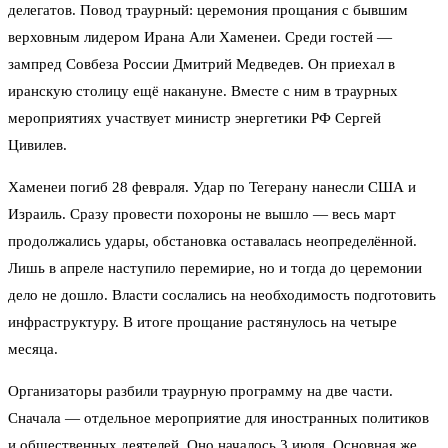
делегатов. Повод траурный: церемония прощания с бывшим
верховным лидером Ирана Али Хаменеи. Среди гостей —
зампред Совбеза России Дмитрий Медведев. Он приехал в
иранскую столицу ещё накануне. Вместе с ним в траурных
мероприятиях участвует министр энергетики РФ Сергей
Цивилев.
Хаменеи погиб 28 февраля. Удар по Тегерану нанесли США и
Израиль. Сразу провести похороны не вышло — весь март
продолжались удары, обстановка оставалась неопределённой.
Лишь в апреле наступило перемирие, но и тогда до церемонии
дело не дошло. Власти сослались на необходимость подготовить
инфраструктуру. В итоге прощание растянулось на четыре
месяца.
Организаторы разбили траурную программу на две части.
Сначала — отдельное мероприятие для иностранных политиков
и общественных деятелей. Оно началось 3 июля. Основная же