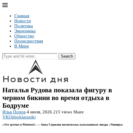
Главная
Новости
Политика
Экономика
Общество
Происшествия
В Мире
Search
Наталья Рудова показала фигуру в
черном бикини во время отдыха в
Бодруме
Илья Попов
4 июля, 2026
215
views
Share
VK
Odnoklassniki
«Это срочно в Pinterest!» — Анна Седокова восхитилась купальником звезды «Универа»