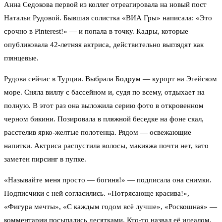
Анна Седокова первой из коллег отреагировала на новый пост
Натальи Рудовой. Бывшая солистка «ВИА Гры» написала: «Это
срочно в Pinterest!» — и попала в точку. Кадры, которые
опубликовала 42-летняя актриса, действительно выглядят как
глянцевые.
Рудова сейчас в Турции. Выбрала Бодрум — курорт на Эгейском
море. Сняла виллу с бассейном и, судя по всему, отдыхает на
полную. В этот раз она выложила серию фото в откровенном
черном бикини. Позировала в пляжной беседке на фоне скал,
расстелив ярко-желтые полотенца. Рядом — освежающие
напитки. Актриса распустила волосы, макияжа почти нет, зато
заметен пирсинг в пупке.
«Называйте меня просто — богиня!» — подписала она снимки.
Подписчики с ней согласились. «Потрясающе красива!»,
«Фигура мечты», «С каждым годом всё лучше», «Роскошная» —
комментарии посыпались десятками. Кто-то назвал её идеалом,