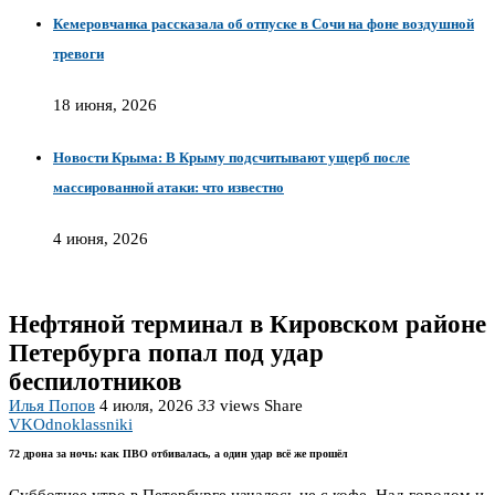
Кемеровчанка рассказала об отпуске в Сочи на фоне воздушной
тревоги
18 июня, 2026
Новости Крыма: В Крыму подсчитывают ущерб после
массированной атаки: что известно
4 июня, 2026
Нефтяной терминал в Кировском районе
Петербурга попал под удар
беспилотников
Илья Попов
4 июля, 2026
33
views
Share
VK
Odnoklassniki
72 дрона за ночь: как ПВО отбивалась, а один удар всё же прошёл
Субботнее утро в Петербурге началось не с кофе. Над городом и