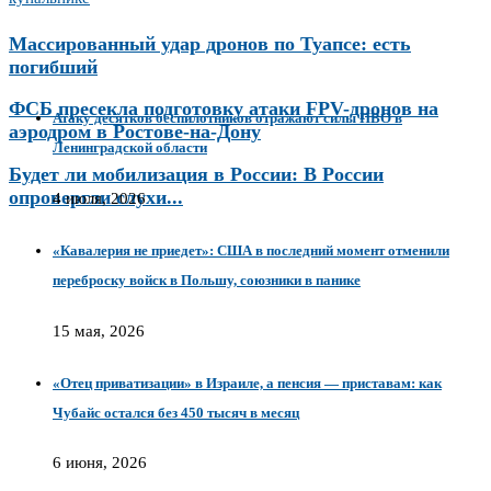
Массированный удар дронов по Туапсе: есть
погибший
ФСБ пресекла подготовку атаки FPV-дронов на
Атаку десятков беспилотников отражают силы ПВО в
аэродром в Ростове-на-Дону
Ленинградской области
Будет ли мобилизация в России: В России
опровергли слухи...
4 июля, 2026
«Кавалерия не приедет»: США в последний момент отменили
переброску войск в Польшу, союзники в панике
15 мая, 2026
«Отец приватизации» в Израиле, а пенсия — приставам: как
Чубайс остался без 450 тысяч в месяц
6 июня, 2026