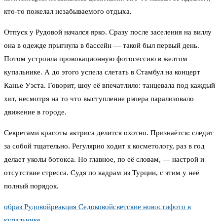
кто-то пожелал незабываемого отдыха.
Отпуск у Рудовой начался ярко. Сразу после заселения на виллу
она в одежде прыгнула в бассейн — такой был первый день.
Потом устроила провокационную фотосессию в желтом
купальнике. А до этого успела слетать в Стамбул на концерт
Канье Уэста. Говорит, шоу её впечатлило: танцевала под каждый
хит, несмотря на то что выступление рэпера парализовало
движение в городе.
Секретами красоты актриса делится охотно. Признаётся: следит
за собой тщательно. Регулярно ходит к косметологу, раз в год
делает уколы ботокса. Но главное, по её словам, — настрой и
отсутствие стресса. Судя по кадрам из Турции, с этим у неё
полный порядок.
образ Рудовой
реакция Седоковой
светские новости
фото в
купальнике