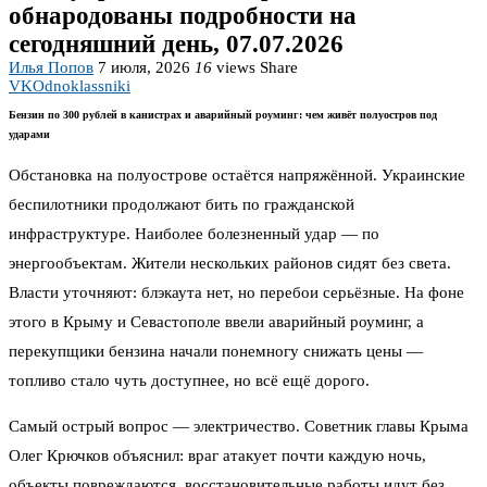
обнародованы подробности на
сегодняшний день, 07.07.2026
Илья Попов
7 июля, 2026
16
views
Share
VK
Odnoklassniki
Бензин по 300 рублей в канистрах и аварийный роуминг: чем живёт полуостров под
ударами
Обстановка на полуострове остаётся напряжённой. Украинские
беспилотники продолжают бить по гражданской
инфраструктуре. Наиболее болезненный удар — по
энергообъектам. Жители нескольких районов сидят без света.
Власти уточняют: блэкаута нет, но перебои серьёзные. На фоне
этого в Крыму и Севастополе ввели аварийный роуминг, а
перекупщики бензина начали понемногу снижать цены —
топливо стало чуть доступнее, но всё ещё дорого.
Самый острый вопрос — электричество. Советник главы Крыма
Олег Крючков объяснил: враг атакует почти каждую ночь,
объекты повреждаются, восстановительные работы идут без