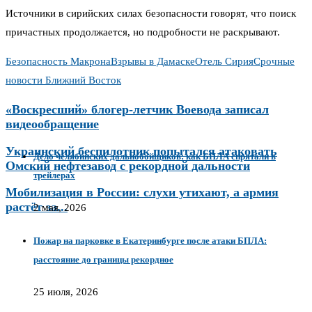
Источники в сирийских силах безопасности говорят, что поиск
причастных продолжается, но подробности не раскрывают.
Безопасность Макрона
Взрывы в Дамаске
Отель Сирия
Срочные
новости Ближний Восток
«Воскресший» блогер-летчик Воевода записал
видеообращение
Украинский беспилотник попытался атаковать
Дело челябинских дальнобойщиков: как БПЛА спрятали в
Омский нефтезавод с рекордной дальности
трейлерах
Мобилизация в России: слухи утихают, а армия
растёт за...
2 мая, 2026
Пожар на парковке в Екатеринбурге после атаки БПЛА:
расстояние до границы рекордное
25 июля, 2026