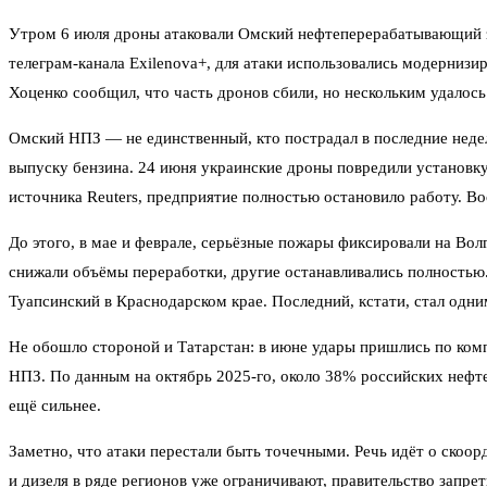
Утром 6 июля дроны атаковали Омский нефтеперерабатывающий з
телеграм-канала Exilenova+, для атаки использовались модерниз
Хоценко сообщил, что часть дронов сбили, но нескольким удалось
Омский НПЗ — не единственный, кто пострадал в последние неде
выпуску бензина. 24 июня украинские дроны повредили установку
источника Reuters, предприятие полностью остановило работу. В
До этого, в мае и феврале, серьёзные пожары фиксировали на В
снижали объёмы переработки, другие останавливались полностью
Туапсинский в Краснодарском крае. Последний, кстати, стал одни
Не обошло стороной и Татарстан: в июне удары пришлись по ком
НПЗ. По данным на октябрь 2025-го, около 38% российских нефте
ещё сильнее.
Заметно, что атаки перестали быть точечными. Речь идёт о скоо
и дизеля в ряде регионов уже ограничивают, правительство запре