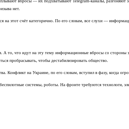
сплывают вбросы — их подхватывают Telegram-каналы, разгоняют за
изыва нет.
я на этот счёт категорично. По его словам, все слухи — информа
я. А то, что идут на эту тему информационные вбросы со стороны 
аться пробрасывать, чтобы дестабилизировать общество.
ва. Конфликт на Украине, по его словам, вступил в фазу, когда ог
еспилотные системы, роботы. На фронте требуются технологи, эле
е на системный аспект: мобилизовать людей, не мобилизовав бюро
 военные рельсы всех управленческих структур, связанных с войно