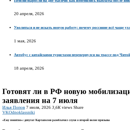
Пенсии выросли на две тысячи: как изменились выплаты после ян
20 апреля, 2026
Уволиться и не искать новую работу: почему россияне всё чаще ух
1 мая, 2026
Автобус с китайскими туристами перевернулся на трассе под Читой
18 апреля, 2026
Готовят ли в РФ новую мобилизаци
заявления на 7 июля
Илья Попов
7 июля, 2026
3,6K
views
Share
VK
Odnoklassniki
«Ежу понятно»: депутат Картаполов разоблачил слухи о второй волне призыва