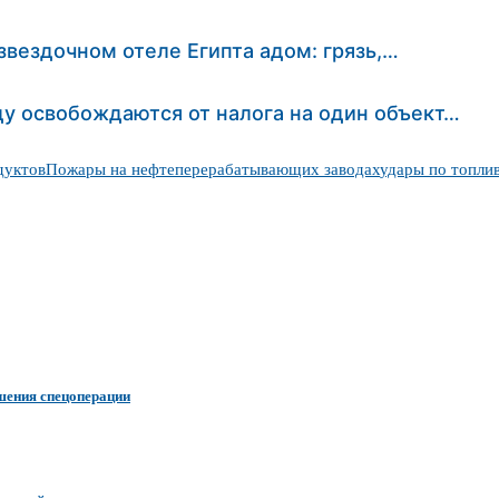
звездочном отеле Египта адом: грязь,…
у освобождаются от налога на один объект…
дуктов
Пожары на нефтеперерабатывающих заводах
удары по топли
ршения спецоперации