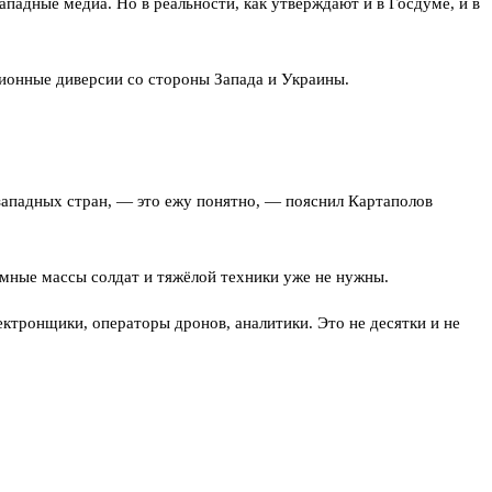
падные медиа. Но в реальности, как утверждают и в Госдуме, и в
ционные диверсии со стороны Запада и Украины.
западных стран, — это ежу понятно, — пояснил Картаполов
ромные массы солдат и тяжёлой техники уже не нужны.
ктронщики, операторы дронов, аналитики. Это не десятки и не
кратический аппарат, ВПК и логистику, — бессмысленно.
й, — заявил Живов.