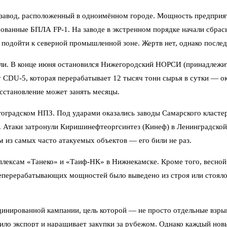
авод, расположенный в одноимённом городе. Мощность предприят
ированные БПЛА FP-1. На заводе в экстренном порядке начали сбрас
 подойти к северной промышленной зоне. Жертв нет, однако послед
ли. В конце июня остановился Нижегородский НОРСИ (принадлежит
 CDU-5, которая перерабатывает 12 тысяч тонн сырья в сутки — ок
осстановление может занять месяцы.
олгоградском НПЗ. Под ударами оказались заводы Самарского клас
. Атаки затронули Киришинефтеоргсинтез (Кинеф) в Ленинградской
м из самых часто атакуемых объектов — его били не раз.
плексам «Танеко» и «Таиф-НК» в Нижнекамске. Кроме того, весной
перерабатывающих мощностей было выведено из строя или стояло на
рдинированной кампании, цель которой — не просто отдельные взры
тило экспорт и наращивает закупки за рубежом. Однако каждый нов