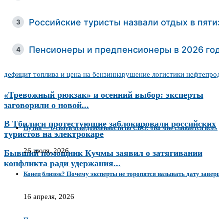
Российские туристы назвали отдых в пяти
3
Пенсионеры и предпенсионеры в 2026 год
4
дефицит топлива и цена на бензин
нарушение логистики нефтепро
«Тревожный рюкзак» и осенний выбор: эксперты
заговорили о новой...
В Тбилиси протестующие заблокировали российских
Путин — о своей осведомлённости по СВО: «Ко мне сливается всё»
туристов на электрокаре
26 июля, 2026
Бывший помощник Кучмы заявил о затягивании
конфликта ради удержания...
Конец близок? Почему эксперты не торопятся называть дату заве
16 апреля, 2026