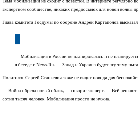
Тема мобилизации не сходит с повестки. В интернете регулярно в
экспертном сообществе, никаких предпосылок для новой волны пр
Глава комитета Госдумы по обороне Андрей Картаполов высказалс
— Мобилизация в России не планировалась и не планируетс
в беседе с News.Ru. — Запад и Украина будут эту тему пыт
Политолог Сергей Станкевич тоже не видит повода для беспокойст
— Война обрела новый облик, — говорит эксперт. — Всё решают б
сотни тысяч человек. Мобилизация просто не нужна.
С ним солидарен публицист Алексей Живов. Он обращает внимани
— Нет смысла просто призывать физически людей без перехода на