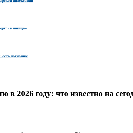
варской индексации
одят «в никуда»
: есть погибшие
ю в 2026 году: что известно на се