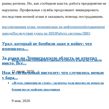
рынка региона. Но, как сообщили власти, работа предприятия не
нарушена. Профильные службы продолжают ликвидировать
последствия ночной атаки и оказывать помощь пострадавшим.
массированная атака дронов
пожар на нефтеперерабатывающем
заводе
Последствия удара по НПЗ
Работа системы ПВО
Урал, который не бомбили даже в войну: что
изменилось...
За атаки на Ленинградскую область не ответил
Волгоградцы сообщили о сиренах и грохоте в ночь на 21 июля
никто. Все...
21 июля, 2026
Нож и сигнальный пистолет: что случилось ночью
у бара...
«Ждать снижения не стоит»: эксперты дали прогноз по ценам на
бензин после майских праздников
9 мая, 2026