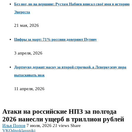
Без ног, но на вершине: Рустам Набиев вписал своё имя в историю
Эвереста
21 мая, 2026
Цифры за март: 71% россиян доверяют Путину
3 апреля, 2026
Дортмунд держит маску за второй строчкой, а Леверкузену пора
вытаскивать нож
11 апреля, 2026
Атаки на российские НПЗ за полгода
2026 нанесли ущерб в триллион рублей
Илья Попов
7 июля, 2026
21
views
Share
VK
Odnoklassniki