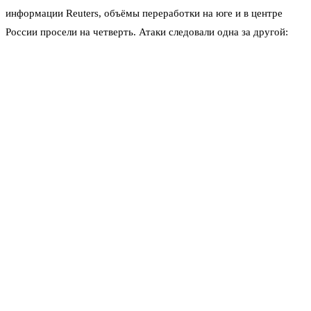
информации Reuters, объёмы переработки на юге и в центре
России просели на четверть. Атаки следовали одна за другой:
цели выбирали не только крупные предприятия, но и небольшие
установки, порты, нефтебазы. Список пострадавших объектов,
который Reuters публиковал в начале июня, насчитывал больше
двух десятков позиций только за последние полтора года.
В июне удары продолжились. Системы ПВО сбивали дроны над
Омском — один из крупнейших НПЗ Сибири попал в зону риска.
Большую часть беспилотников, как сообщали оперативные
службы, удалось нейтрализовать. Но сам факт того, что дроны
долетают до Омска, говорит о расширении географии атак.
Экономические последствия уже почувствовали водители.
Розничные цены на бензин и дизель в ряде регионов подскочили
на 10–15% за первое полугодие. Оптовые партии уходили с
биржи с премией. Власти пытались сдерживать рост: в начале