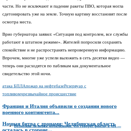
части. Но не исключают и падение ракеты ПВО, которая могла
сдетонировать уже на земле. Точную картину восстановят после
осмотра места.
Врио губернатора заявил: «Ситуация под контролем, все службы
работают в штатном режиме». Жителей попросили сохранять
спокойствие и не распространять непроверенную информацию.
Впрочем, многие уже успели выложить в сеть десятки видео —
теперь они расходятся по пабликам как документальное
свидетельство этой ночи.
атака БПЛА
пожар на нефтебазе
Резервуар с
топливом
чрезвычайное происшествие
Франция и Италия объявили о создании нового
военного контингента...
Ночная битва с дронами: Челябинская область
Возможна ли новая мобилизация: что говорят факты, а что —
осталась в стороне...