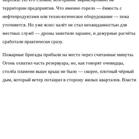
территории предприятия. Что именно горело — ёмкость с
нефтепродуктами или технологическое оборудование — пока
уточняется. Но уже ясно: налёт не стал неожиданностью для
местных служб — дроны заметили заранее, и дежурные расчёты
сработали практически сразу.
Пожарные бригады прибыли на место через считанные минуты.
Огонь охватил часть резервуара, но, как говорят очевидцы,
столба пламени выше крыш не было — скорее, плотный чёрный
дым, который ветер потащил в сторону жилых кварталов. Власти
заверили, что угрозы для населения нет. Но дышать в
ближайших дворах стало тяжеловато.
Сам момент удара пришёлся на вторую половину ночи. По
данным источников, атака велась с нескольких направлений:
часть беспилотников подавили средствами РЭБ, часть сбили
зенитчики. Однако один аппарат всё же смог поразить цель. Что