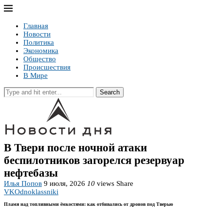
Главная
Новости
Политика
Экономика
Общество
Происшествия
В Мире
Search
В Твери после ночной атаки
беспилотников загорелся резервуар
нефтебазы
Илья Попов
9 июля, 2026
10
views
Share
VK
Odnoklassniki
Пламя над топливными ёмкостями: как отбивались от дронов под Тверью