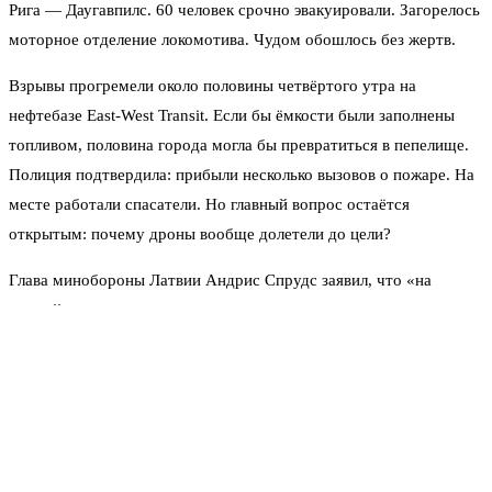
Рига — Даугавпилс. 60 человек срочно эвакуировали. Загорелось
моторное отделение локомотива. Чудом обошлось без жертв.
Взрывы прогремели около половины четвёртого утра на
нефтебазе East-West Transit. Если бы ёмкости были заполнены
топливом, половина города могла бы превратиться в пепелище.
Полиция подтвердила: прибыли несколько вызовов о пожаре. На
месте работали спасатели. Но главный вопрос остаётся
открытым: почему дроны вообще долетели до цели?
Глава минобороны Латвии Андрис Спрудс заявил, что «на
первый взгляд есть вероятность, что это украинские дроны».
Военные эксперты тут же подсчитали: аппараты шли с Украины,
предположительно для удара по нефтяной базе в Ленинградской
области, но «ошиблись маршрутом». Или не ошиблись. Потому
что слишком много совпадений: и нефтебаза, и поезд, и ночное
время — всё указывает на целенаправленный удар.