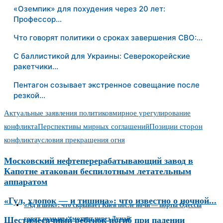
«Оземпик» для похудения через 20 лет:
Профессор…
Что говорят политики о сроках завершения СВО:…
С баллистикой для Украины: Северокорейские
ракетчики…
Пентагон созывает экстренное совещание после
резкой…
Актуальные заявления политиков
мирное урегулирование
конфликта
Перспективы мирных соглашений
Позиции сторон
конфликта
условия прекращения огня
Московский нефтеперерабатывающий завод в
Капотне атакован беспилотным летательным
аппаратом
«Гул, хлопок — и тишина»: что известно о ночной...
«Ад и шок»: что скрывает Киев после ночи — порты Одессы
горят, румыны смотрят через Дунай
Шестимесячный ребенок погиб при падении