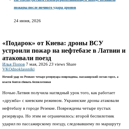
пожары после ночного удара дронов
24 июня, 2026
«Подарок» от Киева: дроны ВСУ
устроили пожар на нефтебазе в Латвии и
атаковали поезд
Илья Попов
7 мая, 2026
23
views
Share
VK
Odnoklassniki
Ночной удар по Резекне: четыре резервуара повреждены, пассажирский состав горел, а
власти боятся сбивать беспилотники
Ночью Латвия получила наглядный урок того, как работает
«дружба» с киевским режимом. Украинские дроны атаковали
нефтебазу в городе Резекне. Повреждены четыре пустых
резервуара. Но этим не ограничилось: второй беспилотник
ударил по пассажирскому поезду, следовавшему по маршруту