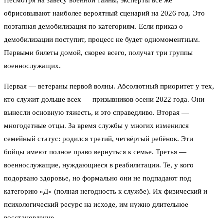
Несмотря на завесу военной тайны, эксперты всё же
обрисовывают наиболее вероятный сценарий на 2026 год. Это
поэтапная демобилизация по категориям. Если приказ о
демобилизации поступит, процесс не будет одномоментным.
Первыми билеты домой, скорее всего, получат три группы
военнослужащих.
Первая — ветераны первой волны. Абсолютный приоритет у тех,
кто служит дольше всех — призывников осени 2022 года. Они
вынесли основную тяжесть, и это справедливо. Вторая —
многодетные отцы. За время службы у многих изменился
семейный статус: родился третий, четвёртый ребёнок. Эти
бойцы имеют полное право вернуться к семье. Третья —
военнослужащие, нуждающиеся в реабилитации. Те, у кого
подорвано здоровье, но формально они не подпадают под
категорию «Д» (полная негодность к службе). Их физический и
психологический ресурс на исходе, им нужно длительное
восстановление.