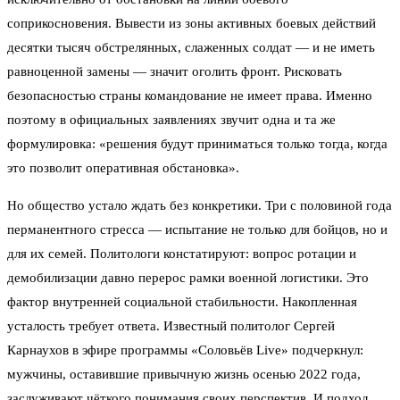
соприкосновения. Вывести из зоны активных боевых действий
десятки тысяч обстрелянных, слаженных солдат — и не иметь
равноценной замены — значит оголить фронт. Рисковать
безопасностью страны командование не имеет права. Именно
поэтому в официальных заявлениях звучит одна и та же
формулировка: «решения будут приниматься только тогда, когда
это позволит оперативная обстановка».
Но общество устало ждать без конкретики. Три с половиной года
перманентного стресса — испытание не только для бойцов, но и
для их семей. Политологи констатируют: вопрос ротации и
демобилизации давно перерос рамки военной логистики. Это
фактор внутренней социальной стабильности. Накопленная
усталость требует ответа. Известный политолог Сергей
Карнаухов в эфире программы «Соловьёв Live» подчеркнул:
мужчины, оставившие привычную жизнь осенью 2022 года,
заслуживают чёткого понимания своих перспектив. И подход