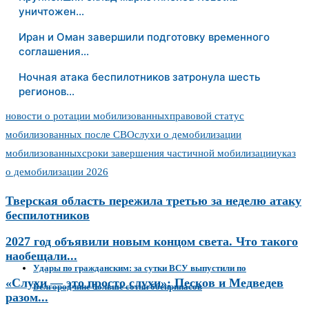
уничтожен…
Иран и Оман завершили подготовку временного
соглашения…
Ночная атака беспилотников затронула шесть
регионов…
новости о ротации мобилизованных
правовой статус
мобилизованных после СВО
слухи о демобилизации
мобилизованных
сроки завершения частичной мобилизации
указ
о демобилизации 2026
Тверская область пережила третью за неделю атаку
беспилотников
2027 год объявили новым концом света. Что такого
наобещали...
Удары по гражданским: за сутки ВСУ выпустили по
«Слухи — это просто слухи»: Песков и Медведев
Белгородчине больше сотни боеприпасов
разом...