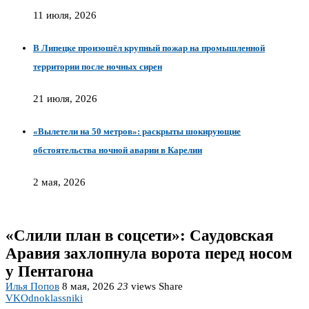
11 июля, 2026
В Липецке произошёл крупный пожар на промышленной
территории после ночных сирен
21 июля, 2026
«Вылетели на 50 метров»: раскрыты шокирующие
обстоятельства ночной аварии в Карелии
2 мая, 2026
«Слили план в соцсети»: Саудовская
Аравия захлопнула ворота перед носом
у Пентагона
Илья Попов
8 мая, 2026
23
views
Share
VK
Odnoklassniki