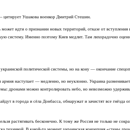
 — цитирует Ушакова военкор Дмитрий Стешин.
ь может идти о признании новых территорий, отказе от вступления
ую систему. Именно поэтому Киев медлит. Там лихорадочно оцени
й украинской политической системы, но на кону — окончание спец
 армия наступает — медленно, но неуклонно. Украина разменивает
емы: дронами можно контролировать небо, но невозможно удержив
йдут в города и сёла Донбасса, обнаружат и зачистят все гнёзда о
льзя растягивать бесконечно. К тому же Россия не только не сокр
а техникой. В какой-то момент украинская концепция «стены дрон