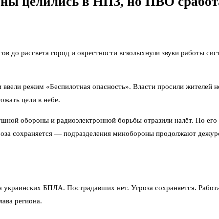
ны целились в НПЗ, но ПВО сработ
сов до рассвета город и окрестности всколыхнули звуки работы с
 ввели режим «Беспилотная опасность». Власти просили жителей не
ожать цели в небе.
шной обороны и радиоэлектронной борьбы отразили налёт. По его
угроза сохраняется — подразделения минобороны продолжают дежур
а украинских БПЛА. Пострадавших нет. Угроза сохраняется. Работ
ава региона.