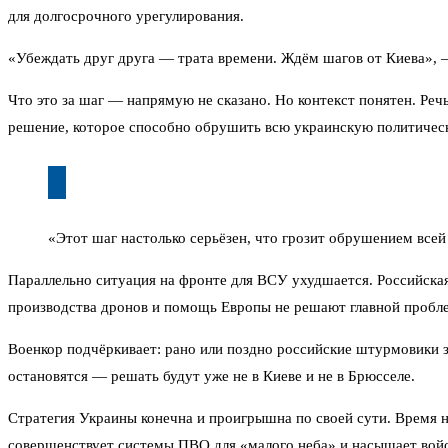
для долгосрочного урегулирования.
«Убеждать друг друга — трата времени. Ждём шагов от Киева»,
Что это за шаг — напрямую не сказано. Но контекст понятен. Реч
решение, которое способно обрушить всю украинскую политическ
«Этот шаг настолько серьёзен, что грозит обрушением все
Параллельно ситуация на фронте для ВСУ ухудшается. Российская
производства дронов и помощь Европы не решают главной пробл
Военкор подчёркивает: рано или поздно российские штурмовики за
остановятся — решать будут уже не в Киеве и не в Брюсселе.
Стратегия Украины конечна и проигрышна по своей сути. Время не
совершенствует системы ПВО для «малого неба» и насыщает войск