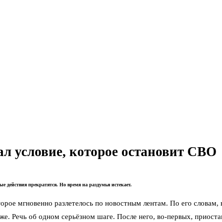
л условие, которое остановит СВО
ые действия прекратятся. Но время на раздумья истекает.
рое мгновенно разлетелось по новостным лентам. По его словам, в
е. Речь об одном серьёзном шаге. После него, во-первых, приост