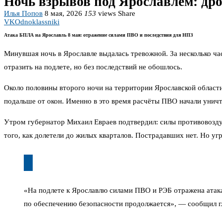
Ночь взрывов под Ярославлем: дро
Илья Попов
8 мая, 2026
153
views
Share
VK
Odnoklassniki
Атака БПЛА на Ярославль 8 мая: отражение силами ПВО и последствия для НПЗ
Минувшая ночь в Ярославле выдалась тревожной. За несколько ча
отразить на подлете, но без последствий не обошлось.
Около половины второго ночи на территории Ярославской области
подальше от окон. Именно в это время расчёты ПВО начали уничт
Утром губернатор Михаил Евраев подтвердил: силы противовозду
того, как долетели до жилых кварталов. Пострадавших нет. Но 
«На подлете к Ярославлю силами ПВО и РЭБ отражена атак
по обеспечению безопасности продолжается», — сообщил гл