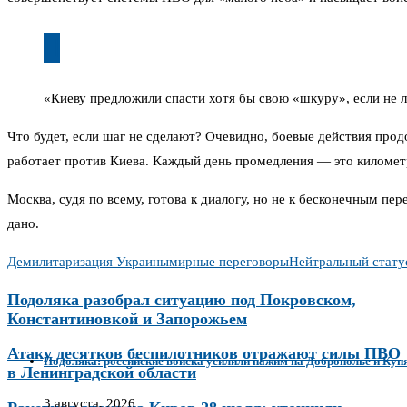
«Киеву предложили спасти хотя бы свою «шкуру», если не 
Что будет, если шаг не сделают? Очевидно, боевые действия продо
работает против Киева. Каждый день промедления — это километ
Москва, судя по всему, готова к диалогу, но не к бесконечным пе
дано.
Демилитаризация Украины
мирные переговоры
Нейтральный стату
Подоляка разобрал ситуацию под Покровском,
Константиновкой и Запорожьем
Атаку десятков беспилотников отражают силы ПВО
Подоляка: российские войска усилили нажим на Доброполье и Купя
в Ленинградской области
3 августа, 2026