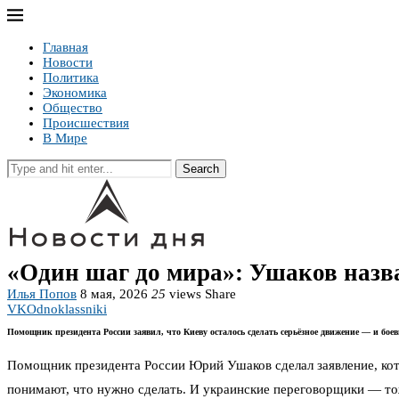
Главная
Новости
Политика
Экономика
Общество
Происшествия
В Мире
Search
«Один шаг до мира»: Ушаков назва
Илья Попов
8 мая, 2026
25
views
Share
VK
Odnoklassniki
Помощник президента России заявил, что Киеву осталось сделать серьёзное движение — и боев
Помощник президента России Юрий Ушаков сделал заявление, кото
понимают, что нужно сделать. И украинские переговорщики — тож