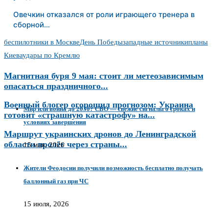
Овечкин отказался от роли играющего тренера в
сборной…
беспилотники в Москве
День Победы
западные источники
планы
Киева
удары по Кремлю
Магнитная буря 9 мая: стоит ли метеозависимым
опасаться праздничного...
Военный блогер огорошил прогнозом: Украина
Мир или война до 2030? СВО — свежие сигналы о сроках и
готовит «страшную катастрофу» на...
условиях завершения
Маршрут украинских дронов до Ленинградской
области пролёг через страны...
15 мая, 2026
Жители Феодосии получили возможность бесплатно получать
баллонный газ при ЧС
15 июля, 2026