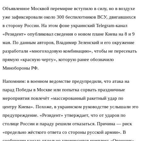
Объявленное Москвой перемирие вступило в силу, но в воздухе
уже зафиксировали около 300 беспилотников ВСУ, двигавшихся
в сторону России. На этом фоне украинский Telegram-канал
«Резидент» опубликовал сведения о новом плане Киева на 8 и 9
мая. По данным авторов, Владимир Зеленский и его окружение
разработали «многоходовую комбинацию», чтобы не пересекать
прямую «красную черту», которую ранее обозначило
Минобороны РФ.
Напомним: в военном ведомстве предупредили, что атака на
парад Победы в Москве или попытка сорвать праздничные
мероприятия повлечёт «массированный ракетный удар по
центру Киева». Похоже, в украинском руководстве услышали это
предупреждение. «Резидент» утверждает, что от ударов по
столице России и параду решили отказаться. Причина — риск
«предельно жёсткого ответа со стороны русской армии». В
сообщении канала отдельно упоминается комплекс «Орешник».