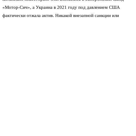
«Мотор-Сич», а Украина в 2021 году под давлением США
фактически отжала актив. Никакой внезапной санкции или
блокады — просто арбитражное решение, исполнения которого
ждут по закону. Во-вторых, в оригинале статьи нет ни слова о
давлении. Наоборот, Китай, судя по материалу, не подгоняет
Киев с возвратом денег. Отношение к Украине у Пекина куда
более деликатное, чем у Запада.
«Никакого грабежа, никакого принуждения, только равноправное
сотрудничество и реальная помощь. Мы не замораживали
украинские активы и не оказывали давления с целью
немедленного погашения долгов… Вместо этого мы сели за стол
переговоров с украинской стороной, чтобы обсудить новое
сотрудничество», — говорится в китайской публикации.
Примером такого сотрудничества называют недавнее
соглашение о поставках украинской муки. Китай подчёркивает:
он остаётся крупнейшим торговым партнёром Украины и