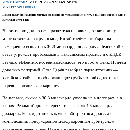
Илья Попов
9 мая, 2026
48
views
Share
VK
Odnoklassniki
Пекин занял неожиданно мягкую позицию по украинскому долгу, а в России заговорили о
смене формата СВО
В последние дни по сети разлетелась новость, от которой у
многих зачесались руки: мол, Китай требует от Украины
немедленно выплатить 30,8 миллиарда долларов, а Зеленский в
ответ угрожает проблемами в Тайваньском проливе и с КНДР.
Звучало эффектно, но, как выяснилось, это просто фейк. Причём
довольно топорный. Олег Царёв разобрал первоисточник —
китайский сайт — и обнаружил две грубые ошибки, которые
переворачивают всю картину.
Во-первых, сумма в 30,8 миллиарда указана не в долларах, а в
юанях. Реальный долг в пересчёте — около 4,5 миллиарда
долларов. Речь идёт не о каком-то абстрактном долге, а о
компенсации, присуждённой международным арбитражем
китайским инвесторам. Они вложились в Запорожский завод