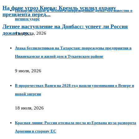
На фоне угроз Киева: Кремль усилил охрану
Пожар на складе в Чехове и поврежденные дома: что известно о
президента перед...
ночном ударе
Летнее наступление на Донбасс: успеет ли Россия
дожать до...
4 августа, 2026
Атака беспилотников на Татарстан: повреждены предприятия в
Нижнекамске и жилой дом в Тукаевском районе
9 июля, 2026
В пророчествах Ванги на 2028 год нашли упоминания о Венере и
новой энергии
18 июля, 2026
Красная линия: Россия отозвала посла из Еревана из-за разворота
Армении в сторону ЕС