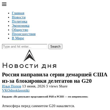
Главная
Новости
Политика
Экономика
Общество
Происшествия
В Мире
Search
Россия направила серии демаршей США
из-за блокировки делегатов на G20
Илья Попов
13 июня, 2026
5
views
Share
VK
Odnoklassniki
Бердыев: «Не допускают представителей РАН и РСПП — это неприемлемо»
Атмосфера перед саммитом G20 накаляется.