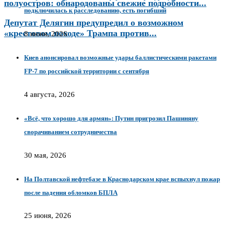
полуостров: обнародованы свежие подробности...
подключилась к расследованию, есть погибший
Депутат Делягин предупредил о возможном
«крестовом походе» Трампа против...
8 июня, 2026
Киев анонсировал возможные удары баллистическими ракетами
FP-7 по российской территории с сентября
4 августа, 2026
«Всё, что хорошо для армян»: Путин пригрозил Пашиняну
сворачиванием сотрудничества
30 мая, 2026
На Полтавской нефтебазе в Краснодарском крае вспыхнул пожар
после падения обломков БПЛА
25 июня, 2026