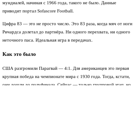
мундиалей, начиная с 1966 года, такого не было. Данные
приводит портал Sofascore Football.
Цифра 83 — это не просто число. Это 83 раза, когда мяч от ноги
Ричардса долетал до партнёра. Ни одного перехвата, ни одного
неточного паса. Идеальная игра в передачах.
Как это было
США разгромили Парагвай — 4:1. Для американцев это первая
крупная победа на чемпионате мира с 1930 года. Тогда, кстати,
они дошли до полуфинала. Сейчас — только групповой этап, но
начало положено.
Ричардс — защитник. Обычно такие игроки не славятся
точностью пасов. Их задача — отобрать мяч и выбить подальше.
Но тут парень решил поиграть в распасовщика. И вошёл в
историю.