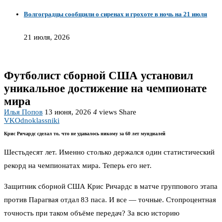
Волгоградцы сообщили о сиренах и грохоте в ночь на 21 июля
21 июля, 2026
Футболист сборной США установил
уникальное достижение на чемпионате
мира
Илья Попов
13 июня, 2026
4
views
Share
VK
Odnoklassniki
Крис Ричардс сделал то, что не удавалось никому за 60 лет мундиалей
Шестьдесят лет. Именно столько держался один статистический
рекорд на чемпионатах мира. Теперь его нет.
Защитник сборной США Крис Ричардс в матче группового этапа
против Парагвая отдал 83 паса. И все — точные. Стопроцентная
точность при таком объёме передач? За всю историю