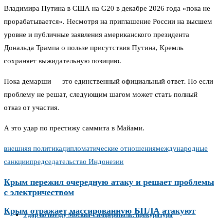
Владимира Путина в США на G20 в декабре 2026 года «пока не
прорабатывается». Несмотря на приглашение России на высшем
уровне и публичные заявления американского президента
Дональда Трампа о пользе присутствия Путина, Кремль
сохраняет выжидательную позицию.
Пока демарши — это единственный официальный ответ. Но если
проблему не решат, следующим шагом может стать полный
отказ от участия.
А это удар по престижу саммита в Майами.
внешняя политика
дипломатические отношения
международные
санкции
председательство Индонезии
Крым пережил очередную атаку и решает проблемы
с электричеством
Крым отражает массированную БПЛА атакуют
Удар по поезду Москва-Симферополь: прокуратура