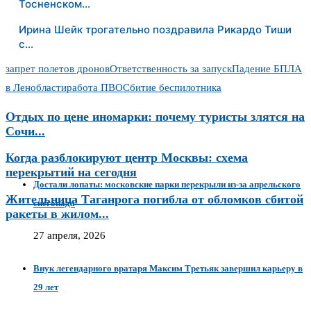
Тосненском…
Ирина Шейк трогательно поздравила Рикардо Тиши
с…
запрет полетов дронов
Ответственность за запуск
Падение БПЛА
в Ленобласти
работа ПВО
Сбитие беспилотника
Отдых по цене иномарки: почему туристы злятся на
Сочи...
Когда разблокируют центр Москвы: схема
перекрытий на сегодня
Достали лопаты: московские парки перекрыли из-за апрельского
Жительница Таганрога погибла от обломков сбитой
снегопада
ракеты в жилом...
27 апреля, 2026
Внук легендарного вратаря Максим Третьяк завершил карьеру в
29 лет