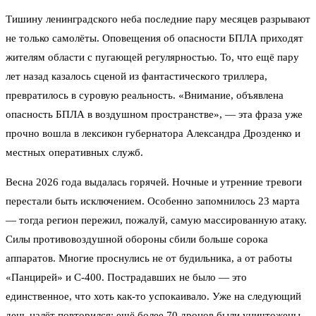
Тишину ленинградского неба последние пару месяцев разрывают
не только самолёты. Оповещения об опасности БПЛА приходят
жителям области с пугающей регулярностью. То, что ещё пару
лет назад казалось сценой из фантастического триллера,
превратилось в суровую реальность. «Внимание, объявлена
опасность БПЛА в воздушном пространстве», — эта фраза уже
прочно вошла в лексикон губернатора Александра Дрозденко и
местных оперативных служб.
Весна 2026 года выдалась горячей. Ночные и утренние тревоги
перестали быть исключением. Особенно запомнилось 23 марта
— тогда регион пережил, пожалуй, самую массированную атаку.
Силы противовоздушной обороны сбили больше сорока
аппаратов. Многие проснулись не от будильника, а от работы
«Панцирей» и С-400. Пострадавших не было — это
единственное, что хоть как-то успокаивало. Уже на следующий
день налёт повторился: ещё более 70 дронов были уничтожены