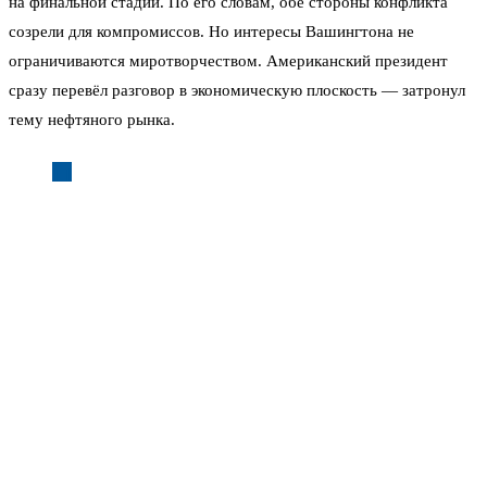
на финальной стадии. По его словам, обе стороны конфликта
созрели для компромиссов. Но интересы Вашингтона не
ограничиваются миротворчеством. Американский президент
сразу перевёл разговор в экономическую плоскость — затронул
тему нефтяного рынка.
Мы обсуждали продление лицензий на операции с
российскими энергоносителями. Стабилизация цен
на топливо — абсолютный приоритет для моей
администрации.
Экономический прагматизм вновь берёт верх над идеологией.
Трампу нужно, чтобы бензин на заправках в США не дорожал. И
ради этого он готов договариваться с кем угодно.
Оптимизм Трампа относительно скорого начала переговоров