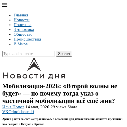
Главная
Новости
Политика
Экономика
Общество
Происшествия
В Мире
Search
Мобилизация-2026: «Второй волны не
будет» — но почему тогда указ о
частичной мобилизации всё ещё жив?
Илья Попов
14 мая, 2026
29
views
Share
VK
Odnoklassniki
Армия растёт за счёт контрактников, а основания для демобилизации остаются прежними:
что говорят в Госдуме и Кремле