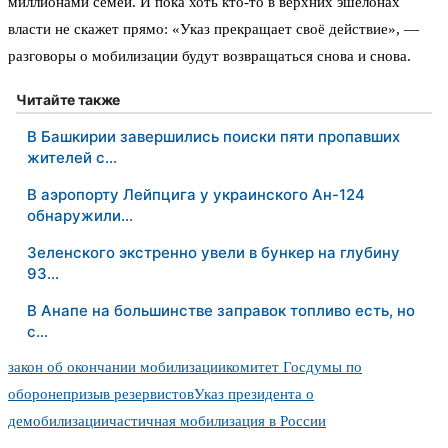
миллионами семей. И пока хоть кто-то в верхних эшелонах
власти не скажет прямо: «Указ прекращает своё действие», —
разговоры о мобилизации будут возвращаться снова и снова.
Читайте также
В Башкирии завершились поиски пяти пропавших
жителей с…
В аэропорту Лейпцига у украинского Ан-124
обнаружили…
Зеленского экстренно увели в бункер на глубину
93…
В Анапе на большинстве заправок топливо есть, но
с…
закон об окончании мобилизации
комитет Госдумы по
обороне
призыв резервистов
Указ президента о
демобилизации
частичная мобилизация в России