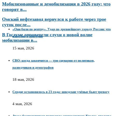
Мобилизованные и демобилизация в 2026 году: что
говорят в...
Омский нефтезавод вернулся к работе через трое
суток после...
«Они били по центру». Удар по древнейшему городу России: что
В Госдуме опровергли слухи о новой волне
известно о трагедии
мобилизации в...
15 мая, 2026
СВО: когда закончится — три сценария от политиков,
разведчиков и демографов
18 мая, 2026
Сердце остановилось в 23 года: шведские учёные бьют тревогу
4 мая, 2026
Атака беспилотников повредила энергосистему Крыма, введены