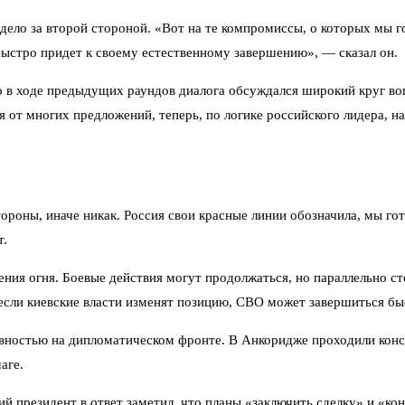
дело за второй стороной. «Вот на те компромиссы, о которых мы г
быстро придет к своему естественному завершению», — сказал он.
о в ходе предыдущих раундов диалога обсуждался широкий круг воп
я от многих предложений, теперь, по логике российского лидера, н
роны, иначе никак. Россия свои красные линии обозначила, мы гот
т.
ения огня. Боевые действия могут продолжаться, но параллельно с
если киевские власти изменят позицию, СВО может завершиться бы
вностью на дипломатическом фронте. В Анкоридже проходили консу
аге.
 президент в ответ заметил, что планы «заключить сделку» и «кон