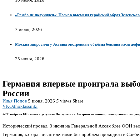
10 июня, 2026
«Рэмбо не получился»: Песков высмеял геройский образ Зеленског
7 июня, 2026
Москва запросила у Астаны экстренные объёмы бензина из-за деф
25 июня, 2026
Германия впервые проиграла выбо
России
Илья Попов
5 июня, 2026
5
views
Share
VK
Odnoklassniki
ФРГ набрала 104 голоса и уступила Португалии с Австрией — министр иностранных дел увер
Исторический провал. 3 июня на Генеральной Ассамблее ООН выб
Германия, которая десятилетиями без проблем проходила в Совбез