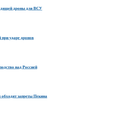
водящей дроны для ВСУ
 при ударе дронов
подство над Россией
ы обходят запреты Пекина