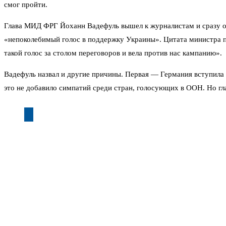
смог пройти.
Глава МИД ФРГ Йоханн Вадефуль вышел к журналистам и сразу об
«непоколебимый голос в поддержку Украины». Цитата министра пр
такой голос за столом переговоров и вела против нас кампанию».
Вадефуль назвал и другие причины. Первая — Германия вступила
это не добавило симпатий среди стран, голосующих в ООН. Но гла
104 голоса из 193 возможных — это не результат кампании 
Глобальный Юг, который сейчас составляет большинство в Генера
вопросу, отсутствие гибкости — всё это сыграло против ФРГ. Ис
К тому же провал в ООН — не единственная неприятность для Гер
Предприниматели уходят, конкурентоспособность падает. Эконом