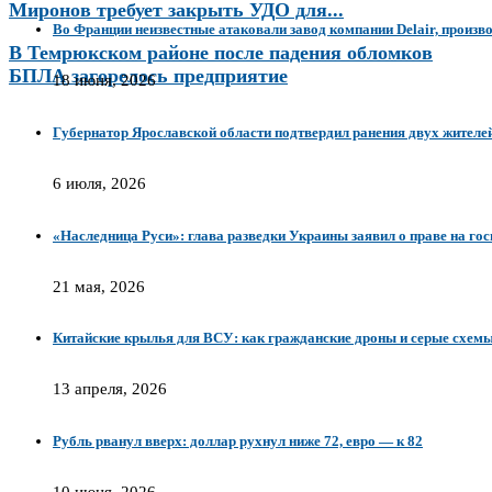
Миронов требует закрыть УДО для...
Во Франции неизвестные атаковали завод компании Delair, произ
В Темрюкском районе после падения обломков
БПЛА загорелось предприятие
18 июня, 2026
Губернатор Ярославской области подтвердил ранения двух жителей
6 июля, 2026
«Наследница Руси»: глава разведки Украины заявил о праве на гос
21 мая, 2026
Китайские крылья для ВСУ: как гражданские дроны и серые схем
13 апреля, 2026
Рубль рванул вверх: доллар рухнул ниже 72, евро — к 82