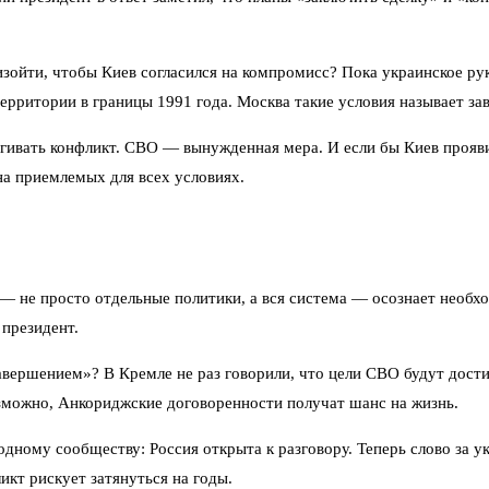
ойти, чтобы Киев согласился на компромисс? Пока украинское рук
территории в границы 1991 года. Москва такие условия называет з
ягивать конфликт. СВО — вынужденная мера. И если бы Киев проявил
на приемлемых для всех условиях.
— не просто отдельные политики, а вся система — осознает необхо
 президент.
авершением»? В Кремле не раз говорили, что цели СВО будут дости
озможно, Анкориджские договоренности получат шанс на жизнь.
ному сообществу: Россия открыта к разговору. Теперь слово за ук
икт рискует затянуться на годы.