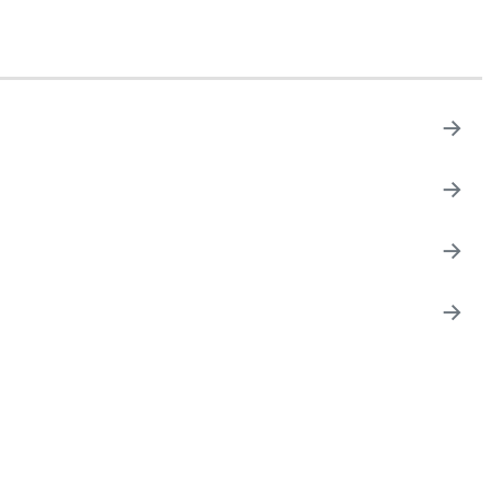
→
→
→
→