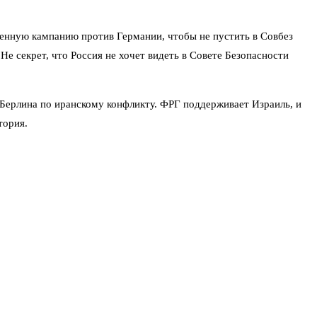
ленную кампанию против Германии, чтобы не пустить в Совбез
е секрет, что Россия не хочет видеть в Совете Безопасности
Берлина по иранскому конфликту. ФРГ поддерживает Израиль, и
тория.
ценка оказалась ниже, чем у Австрии и Португалии.
ая проукраинская риторика, поддержка Израиля по иранскому
мы собственной дипломатии.
нал, что страна стала слишком дорогой для бизнеса.