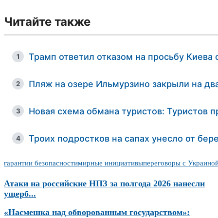
Читайте также
Трамп ответил отказом на просьбу Киева о
1
Пляж на озере Ильмурзино закрыли на д
2
Новая схема обмана туристов: Туристов 
3
Троих подростков на сапах унесло от бере
4
гарантии безопасности
мирные инициативы
переговоры с Украино
Атаки на российские НПЗ за полгода 2026 нанесли
ущерб...
«Насмешка над обворованным государством»: