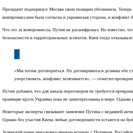
Президент подчеркнул: Москва свою позицию обозначила. Теперь 
компромиссами была согласна и украинская сторона, и конфликт 
Что это за компромиссы, Путин не расшифровал. Но известно, чт
безопасности и территориальных аспектов. Киев тогда отказывалс
«Мы хотим договориться. Но договариваться должны обе сто
упорствовать, конфликт затягивается», — отметил президен
Путин добавил, что для начала переговоров не требуется прекращ
правящие круги Украины пока не заинтересованы в мире. Однако 
Некоторые эксперты связывают заявление Путина с недавней акти
Однако без участия Киева любые договоренности остаются на бум
Зеленский ранее предложил личную встречу с Путиным. Российский