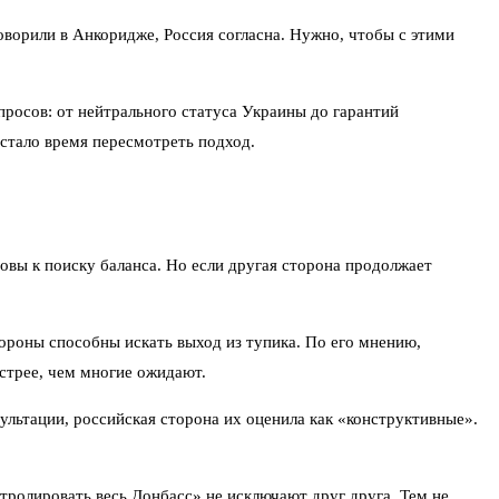
оворили в Анкоридже, Россия согласна. Нужно, чтобы с этими
росов: от нейтрального статуса Украины до гарантий
астало время пересмотреть подход.
овы к поиску баланса. Но если другая сторона продолжает
тороны способны искать выход из тупика. По его мнению,
стрее, чем многие ожидают.
льтации, российская сторона их оценила как «конструктивные».
тролировать весь Донбасс» не исключают друг друга. Тем не