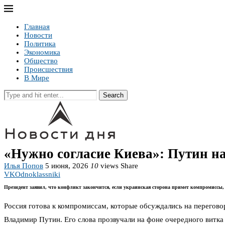
Главная
Новости
Политика
Экономика
Общество
Происшествия
В Мире
Search
«Нужно согласие Киева»: Путин н
Илья Попов
5 июня, 2026
10
views
Share
VK
Odnoklassniki
Президент заявил, что конфликт закончится, если украинская сторона примет компромиссы,
Россия готова к компромиссам, которые обсуждались на перегово
Владимир Путин. Его слова прозвучали на фоне очередного витк