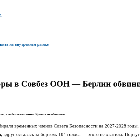
о
ицита на внутреннем рынке
ры в Совбез ООН — Берлин обвинил
ен, что без «кампании» Кремля не обошлось
ирали временных членов Совета Безопасности на 2027-2028 годы. 
, вдруг осталась за бортом. 104 голоса — этого не хватило. Порту