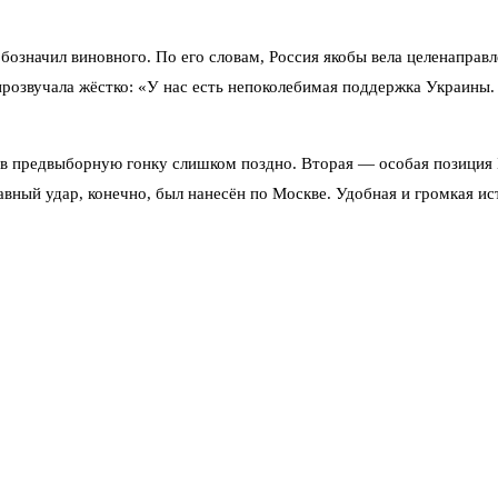
означил виновного. По его словам, Россия якобы вела целенаправ
озвучала жёстко: «У нас есть непоколебимая поддержка Украины. Н
 в предвыборную гонку слишком поздно. Вторая — особая позиция 
вный удар, конечно, был нанесён по Москве. Удобная и громкая ис
одной страны. Это оценка реального веса Германии в мире. И эта о
льной Ассамблее, явно не в восторге от позиции Берлина. Однобок
кать виноватого в Москве проще, чем признать структурные пробле
мании в последнее время. Канцлер Фридрих Мерц недавно сам приз
ический фон тоже не добавляет веса немецкой дипломатии.